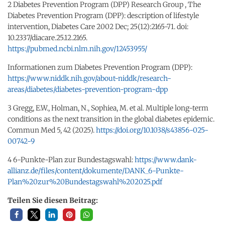
2 Diabetes Prevention Program (DPP) Research Group , The
Diabetes Prevention Program (DPP): description of lifestyle
intervention, Diabetes Care 2002 Dec; 25(12):2165-71. doi:
10.2337/diacare.25.12.2165.
https://pubmed.ncbi.nlm.nih.gov/12453955/
Informationen zum Diabetes Prevention Program (DPP):
https://www.niddk.nih.gov/about-niddk/research-
areas/diabetes/diabetes-prevention-program-dpp
3 Gregg, E.W., Holman, N., Sophiea, M. et al. Multiple long-term
conditions as the next transition in the global diabetes epidemic.
Commun Med 5, 42 (2025).
https://doi.org/10.1038/s43856-025-
00742-9
4 6-Punkte-Plan zur Bundestagswahl:
https://www.dank-
allianz.de/files/content/dokumente/DANK_6-Punkte-
Plan%20zur%20Bundestagswahl%202025.pdf
Teilen Sie diesen Beitrag: