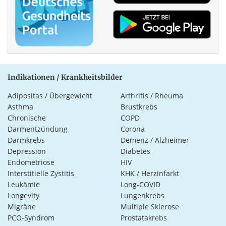
Indikationen / Krankheitsbilder
Adipositas / Übergewicht
Arthritis / Rheuma
Asthma
Brustkrebs
Chronische
COPD
Darmentzündung
Corona
Darmkrebs
Demenz / Alzheimer
Depression
Diabetes
Endometriose
HIV
Interstitielle Zystitis
KHK / Herzinfarkt
Leukämie
Long-COVID
Longevity
Lungenkrebs
Migräne
Multiple Sklerose
PCO-Syndrom
Prostatakrebs