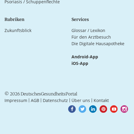
Psoriasis / Schuppenflechte
Rubriken
Services
Zukunftsblick
Glossar / Lexikon
Für den Arztbesuch
Die Digitale Hausapotheke
Android-App
iOS-App
© 2026 DeutschesGesundheitsPortal
Impressum
AGB
Datenschutz
Über uns
Kontakt
|
|
|
|
Goto
Goto
Goto
Goto
Goto
Goto
Facebook
Twitter
LinkedIn
Pinterest
Youtube
Instagra