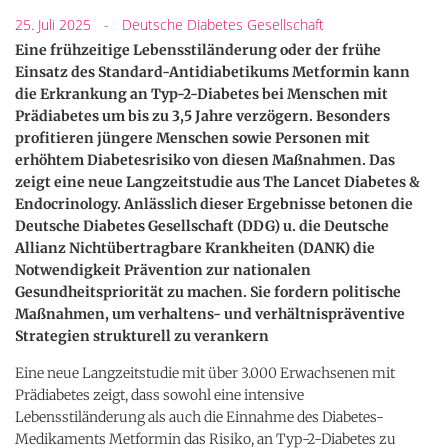
25. Juli 2025
-
Deutsche Diabetes Gesellschaft
Eine frühzeitige Lebensstiländerung oder der frühe
Einsatz des Standard-Antidiabetikums Metformin kann
die Erkrankung an Typ-2-Diabetes bei Menschen mit
Prädiabetes um bis zu 3,5 Jahre verzögern. Besonders
profitieren jüngere Menschen sowie Personen mit
erhöhtem Diabetesrisiko von diesen Maßnahmen. Das
zeigt eine neue Langzeitstudie aus The Lancet Diabetes &
Endocrinology. Anlässlich dieser Ergebnisse betonen die
Deutsche Diabetes Gesellschaft (DDG) u. die Deutsche
Allianz Nichtübertragbare Krankheiten (DANK) die
Notwendigkeit Prävention zur nationalen
Gesundheitspriorität zu machen. Sie fordern politische
Maßnahmen, um verhaltens- und verhältnispräventive
Strategien strukturell zu verankern
Eine neue Langzeitstudie mit über 3.000 Erwachsenen mit
Prädiabetes zeigt, dass sowohl eine intensive
Lebensstiländerung als auch die Einnahme des Diabetes-
Medikaments Metformin das Risiko, an Typ-2-Diabetes zu