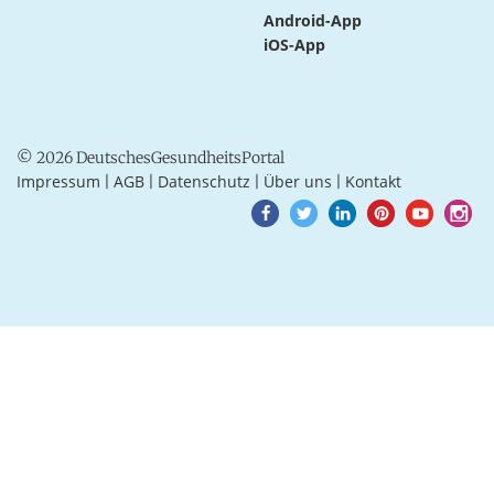
Android-App
iOS-App
© 2026 DeutschesGesundheitsPortal
Impressum
AGB
Datenschutz
Über uns
Kontakt
|
|
|
|
Goto
Goto
Goto
Goto
Goto
Goto
Facebook
Twitter
LinkedIn
Pinterest
Youtube
Instagra