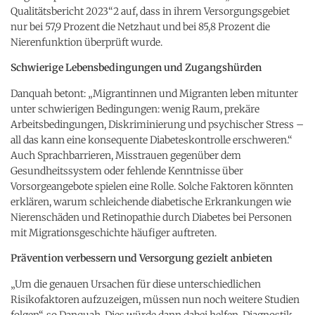
Qualitätsbericht 2023“2 auf, dass in ihrem Versorgungsgebiet
nur bei 57,9 Prozent die Netzhaut und bei 85,8 Prozent die
Nierenfunktion überprüft wurde.
Schwierige Lebensbedingungen und Zugangshürden
Danquah betont: „Migrantinnen und Migranten leben mitunter
unter schwierigen Bedingungen: wenig Raum, prekäre
Arbeitsbedingungen, Diskriminierung und psychischer Stress –
all das kann eine konsequente Diabeteskontrolle erschweren.“
Auch Sprachbarrieren, Misstrauen gegenüber dem
Gesundheitssystem oder fehlende Kenntnisse über
Vorsorgeangebote spielen eine Rolle. Solche Faktoren könnten
erklären, warum schleichende diabetische Erkrankungen wie
Nierenschäden und Retinopathie durch Diabetes bei Personen
mit Migrationsgeschichte häufiger auftreten.
Prävention verbessern und Versorgung gezielt anbieten
„Um die genauen Ursachen für diese unterschiedlichen
Risikofaktoren aufzuzeigen, müssen nun noch weitere Studien
folgen“, so Danquah. Dies würde dann dabei helfen, Diagnostik