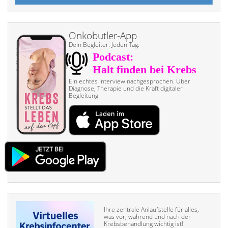
Onkobutler-App
Dein Begleiter. Jeden Tag.
Ein echtes Interview nach­gesprochen. Über
Diagnose, Therapie und die Kraft digitaler
Begleitung
Ihre zentrale Anlaufstelle für alles,
was vor, während und nach der
Krebsbehandlung wichtig ist!