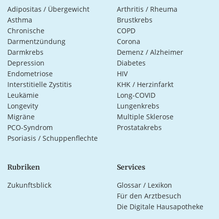
Adipositas / Übergewicht
Arthritis / Rheuma
Asthma
Brustkrebs
Chronische
COPD
Darmentzündung
Corona
Darmkrebs
Demenz / Alzheimer
Depression
Diabetes
Endometriose
HIV
Interstitielle Zystitis
KHK / Herzinfarkt
Leukämie
Long-COVID
Longevity
Lungenkrebs
Migräne
Multiple Sklerose
PCO-Syndrom
Prostatakrebs
Psoriasis / Schuppenflechte
Rubriken
Services
Zukunftsblick
Glossar / Lexikon
Für den Arztbesuch
Die Digitale Hausapotheke