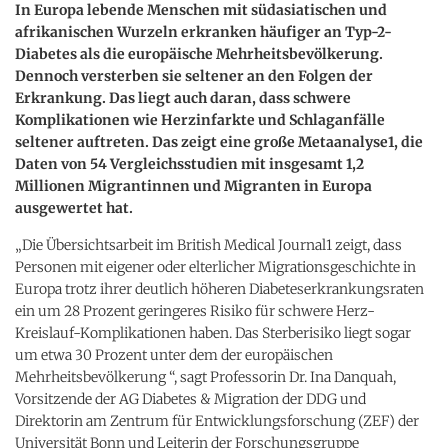
In Europa lebende Menschen mit südasiatischen und
afrikanischen Wurzeln erkranken häufiger an Typ-2-
Diabetes als die europäische Mehrheitsbevölkerung.
Dennoch versterben sie seltener an den Folgen der
Erkrankung. Das liegt auch daran, dass schwere
Komplikationen wie Herzinfarkte und Schlaganfälle
seltener auftreten. Das zeigt eine große Metaanalyse1, die
Daten von 54 Vergleichsstudien mit insgesamt 1,2
Millionen Migrantinnen und Migranten in Europa
ausgewertet hat.
„Die Übersichtsarbeit im British Medical Journal1 zeigt, dass
Personen mit eigener oder elterlicher Migrationsgeschichte in
Europa trotz ihrer deutlich höheren Diabeteserkrankungsraten
ein um 28 Prozent geringeres Risiko für schwere Herz-
Kreislauf-Komplikationen haben. Das Sterberisiko liegt sogar
um etwa 30 Prozent unter dem der europäischen
Mehrheitsbevölkerung “, sagt Professorin Dr. Ina Danquah,
Vorsitzende der AG Diabetes & Migration der DDG und
Direktorin am Zentrum für Entwicklungsforschung (ZEF) der
Universität Bonn und Leiterin der Forschungsgruppe