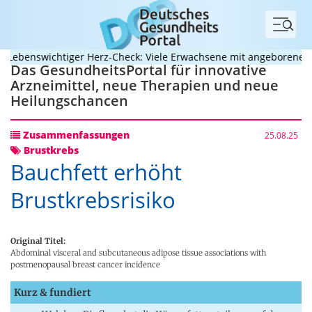
Menü
benswichtiger Herz-Check: Viele Erwachsene mit angeborenem Her
Das GesundheitsPortal für innovative
Arzneimittel, neue Therapien und neue
Heilungschancen
Zusammenfassungen
25.08.25
Brustkrebs
Bauchfett erhöht
Brustkrebsrisiko
Original Titel:
Abdominal visceral and subcutaneous adipose tissue associations with
postmenopausal breast cancer incidence
Kurz & fundiert