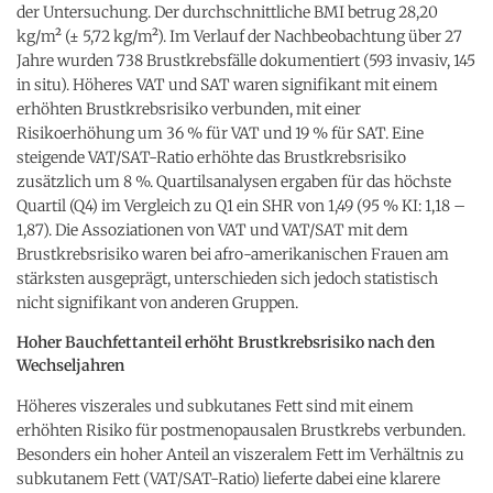
der Untersuchung. Der durchschnittliche BMI betrug 28,20
kg/m² (± 5,72 kg/m²). Im Verlauf der Nachbeobachtung über 27
Jahre wurden 738 Brustkrebsfälle dokumentiert (593 invasiv, 145
in situ). Höheres VAT und SAT waren signifikant mit einem
erhöhten Brustkrebsrisiko verbunden, mit einer
Risikoerhöhung um 36 % für VAT und 19 % für SAT. Eine
steigende VAT/SAT-Ratio erhöhte das Brustkrebsrisiko
zusätzlich um 8 %. Quartilsanalysen ergaben für das höchste
Quartil (Q4) im Vergleich zu Q1 ein SHR von 1,49 (95 % KI: 1,18 –
1,87). Die Assoziationen von VAT und VAT/SAT mit dem
Brustkrebsrisiko waren bei afro-amerikanischen Frauen am
stärksten ausgeprägt, unterschieden sich jedoch statistisch
nicht signifikant von anderen Gruppen.
Hoher Bauchfettanteil erhöht Brustkrebsrisiko nach den
Wechseljahren
Höheres viszerales und subkutanes Fett sind mit einem
erhöhten Risiko für postmenopausalen Brustkrebs verbunden.
Besonders ein hoher Anteil an viszeralem Fett im Verhältnis zu
subkutanem Fett (VAT/SAT-Ratio) lieferte dabei eine klarere