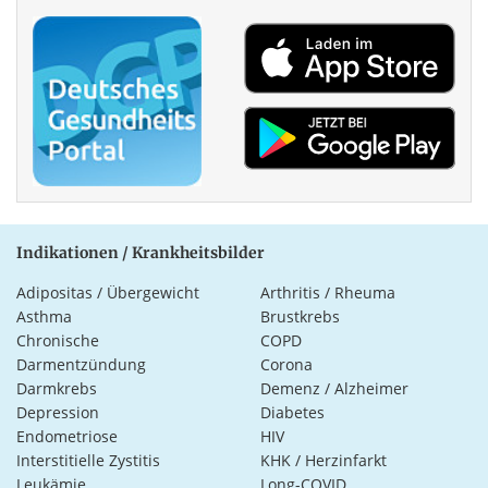
Indikationen / Krankheitsbilder
Adipositas / Übergewicht
Arthritis / Rheuma
Asthma
Brustkrebs
Chronische
COPD
Darmentzündung
Corona
Darmkrebs
Demenz / Alzheimer
Depression
Diabetes
Endometriose
HIV
Interstitielle Zystitis
KHK / Herzinfarkt
Leukämie
Long-COVID