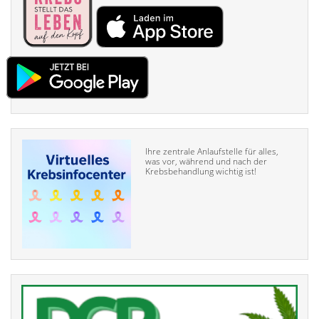
Ihre zentrale Anlaufstelle für alles,
was vor, während und nach der
Krebsbehandlung wichtig ist!