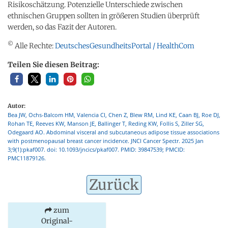
Risikoschätzung. Potenzielle Unterschiede zwischen
ethnischen Gruppen sollten in größeren Studien überprüft
werden, so das Fazit der Autoren.
©
Alle Rechte:
DeutschesGesundheitsPortal / HealthCom
Teilen Sie diesen Beitrag:
Autor:
Bea JW, Ochs-Balcom HM, Valencia CI, Chen Z, Blew RM, Lind KE, Caan BJ, Roe DJ,
Rohan TE, Reeves KW, Manson JE, Ballinger T, Reding KW, Follis S, Ziller SG,
Odegaard AO. Abdominal visceral and subcutaneous adipose tissue associations
with postmenopausal breast cancer incidence. JNCI Cancer Spectr. 2025 Jan
3;9(1):pkaf007. doi: 10.1093/jncics/pkaf007. PMID: 39847539; PMCID:
PMC11879126.
Zurück
zum
Original-