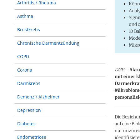
Arthritis / Rheuma
Könne
Analy
Asthma
Signi
und 
Brustkrebs
10 Ba
Model
Chronische Darmentzündung
Mikro
COPD
DGP
–
Aktu
Corona
mit einer 
Darmkrebs
Darmerkrank
Mikrobiomd
Demenz / Alzheimer
personalis
Depression
Die Bezieh
Diabetes
auf eine Bi
nur unzureic
Endometriose
identifizier