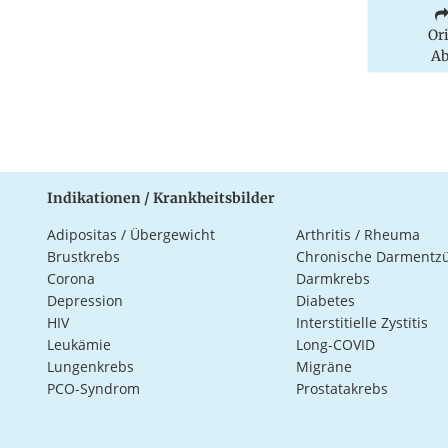
Or
Ab
Indikationen / Krankheitsbilder
Adipositas / Übergewicht
Arthritis / Rheuma
Brustkrebs
Chronische Darmentz
Corona
Darmkrebs
Depression
Diabetes
HIV
Interstitielle Zystitis
Leukämie
Long-COVID
Lungenkrebs
Migräne
PCO-Syndrom
Prostatakrebs