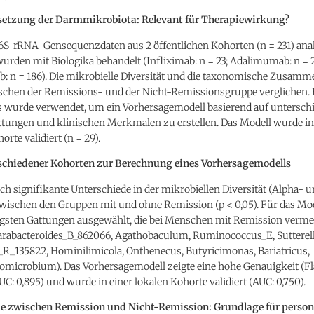
tzung der Darmmikrobiota: Relevant für Therapiewirkung?
6S-rRNA-Gensequenzdaten aus 2 öffentlichen Kohorten (n = 231) analy
rden mit Biologika behandelt (Infliximab: n = 23; Adalimumab: n = 
: n = 186). Die mikrobielle Diversität und die taxonomische Zusam
chen der Remissions- und der Nicht-Remissionsgruppe verglichen. 
 wurde verwendet, um ein Vorhersagemodell basierend auf untersch
ttungen und klinischen Merkmalen zu erstellen. Das Modell wurde in
rte validiert (n = 29).
schiedener Kohorten zur Berechnung eines Vorhersagemodells
ich signifikante Unterschiede in der mikrobiellen Diversität (Alpha- 
 zwischen den Gruppen mit und ohne Remission (p < 0,05). Für das M
tigsten Gattungen ausgewählt, die bei Menschen mit Remission verme
Parabacteroides_B_862066, Agathobaculum, Ruminococcus_E, Sutterell
_R_135822, Hominilimicola, Onthenecus, Butyricimonas, Bariatricus,
microbium). Das Vorhersagemodell zeigte eine hohe Genauigkeit (Fl
UC: 0,895) und wurde in einer lokalen Kohorte validiert (AUC: 0,750).
e zwischen Remission und Nicht-Remission: Grundlage für persona