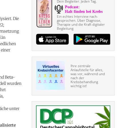
Dein Begleiter. Jeden Tag.
Ein echtes Interview nach­
siert. Die
gesprochen. Über Diagnose,
Therapie und die Kraft digitaler
22;
Begleitung
mensetzung
Ein
iedlichen
 einer
Ihre zentrale
Anlaufstelle für alles,
was vor, während und
und Beta-
nach der
Krebsbehandlung
odell wurden
wichtig ist!
hrt
a,
äche unter
lisierte