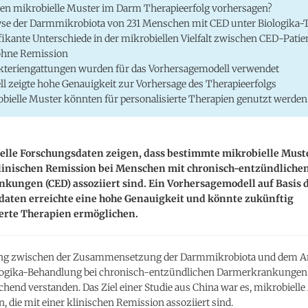
n mikrobielle Muster im Darm Therapieerfolg vorhersagen?
se der Darmmikrobiota von 231 Menschen mit CED unter Biologika-
fikante Unterschiede in der mikrobiellen Vielfalt zwischen CED-Patie
ohne Remission
kteriengattungen wurden für das Vorhersagemodell verwendet
l zeigte hohe Genauigkeit zur Vorhersage des Therapieerfolgs
bielle Muster könnten für personalisierte Therapien genutzt werden
elle Forschungsdaten zeigen, dass bestimmte mikrobielle Mus
klinischen Remission bei Menschen mit chronisch-entzündliche
ungen (CED) assoziiert sind. Ein Vorhersagemodell auf Basis 
aten erreichte eine hohe Genauigkeit und könnte zukünftig
ierte Therapien ermöglichen.
ung zwischen der Zusammensetzung der Darmmikrobiota und dem A
ologika-Behandlung bei chronisch-entzündlichen Darmerkrankungen i
hend verstanden. Das Ziel einer Studie aus China war es, mikrobiell
en, die mit einer klinischen Remission assoziiert sind.