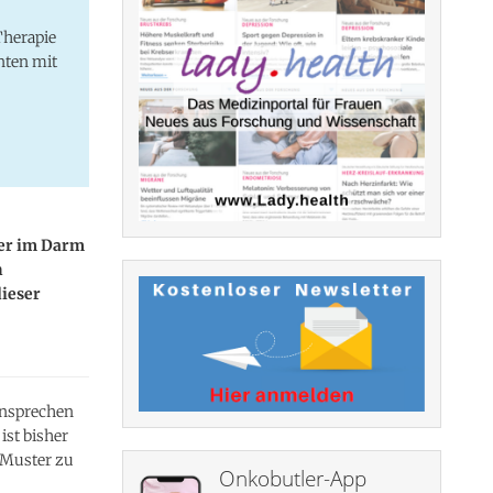
Therapie
nten mit
ter im Darm
n
dieser
nsprechen
st bisher
e Muster zu
Onkobutler-App