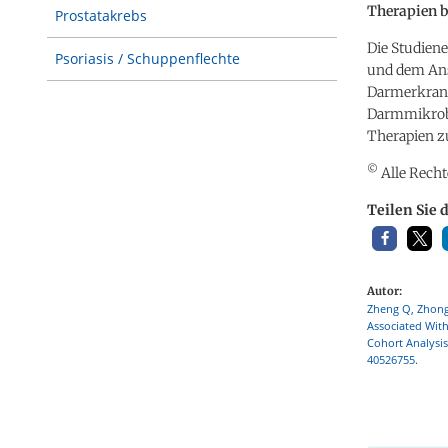
Therapien b
Prostatakrebs
Die Studien
Psoriasis / Schuppenflechte
und dem Ans
Darmerkrank
Darmmikrobi
Therapien z
©
Alle Recht
Teilen Sie 
Autor:
Zheng Q, Zhong 
Associated With
Cohort Analysis
40526755.