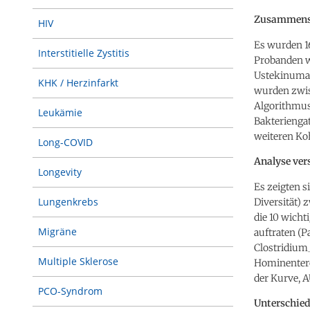
Zusammense
HIV
Es wurden 1
Interstitielle Zystitis
Probanden wu
Ustekinumab
KHK / Herzinfarkt
wurden zwis
Algorithmus
Leukämie
Bakterienga
weiteren Koho
Long-COVID
Analyse ver
Longevity
Es zeigten s
Lungenkrebs
Diversität)
die 10 wich
Migräne
auftraten (
Clostridium
Multiple Sklerose
Hominentero
der Kurve, A
PCO-Syndrom
Unterschied