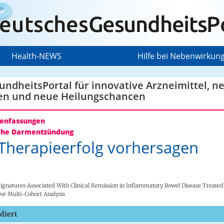
Health-NEWS
Hilfe bei Nebenwirkun
ndheitsPortal für innovative Arzneimittel, n
en und neue Heilungschancen
nfassungen
che Darmentzündung
Therapieerfolg vorhersagen
ignatures Associated With Clinical Remission in Inflammatory Bowel Disease Treated 
e Multi-Cohort Analysis
diert