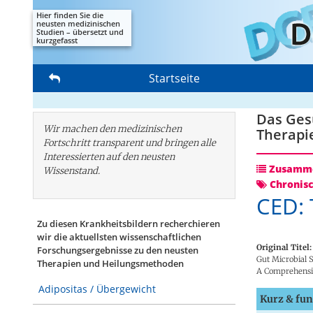
Hier finden Sie die
neusten medizinischen
Studien – übersetzt und
kurzgefasst
Startseite
Das Gesu
Wir machen den medizinischen
Therapi
Fortschritt transparent und bringen alle
Interessierten auf den neusten
Zusamme
Wissenstand.
Chronis
CED: 
Zu diesen Krankheitsbildern recherchieren
wir die aktuellsten wissenschaftlichen
Original Titel:
Forschungs­ergebnisse zu den neusten
Gut Microbial S
Therapien und Heilungsmethoden
A Comprehensiv
Adipositas / Übergewicht
Kurz & fun