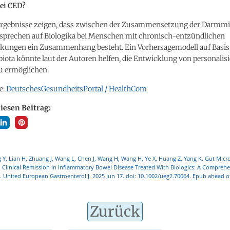
ei CED?
ergebnisse zeigen, dass zwischen der Zusammensetzung der Darmmi
prechen auf Biologika bei Menschen mit chronisch-entzündlichen
ungen ein Zusammenhang besteht. Ein Vorhersagemodell auf Basis 
ota könnte laut der Autoren helfen, die Entwicklung von personalisi
u ermöglichen.
e:
DeutschesGesundheitsPortal / HealthCom
diesen Beitrag:
Y, Lian H, Zhuang J, Wang L, Chen J, Wang H, Wang H, Ye X, Huang Z, Yang K. Gut Micro
 Clinical Remission in Inflammatory Bowel Disease Treated With Biologics: A Comprehe
. United European Gastroenterol J. 2025 Jun 17. doi: 10.1002/ueg2.70064. Epub ahead of
Zurück