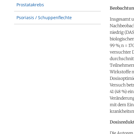
Prostatakrebs
Beobachtung
Psoriasis / Schuppenflechte
Insgesamt um
Nachbeobacht
niedrig (DAS
biologischen
99 %; n = 17
versuchter 
durchschnitt
Teilnehmern 
Wirkstoffe n
Dosisoptimi
Versuch betr
41 (48 %) ei
Veränderung 
mit dem Eins
krankheitsm
Dosisredukt
Die Autoren