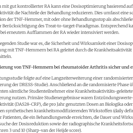
n mit gut kontrollierter RA kann eine Dosisoptimierung basierend auf
tivität die Nachteile der Behandlung reduzieren. Dies umfasst eine s
ion der TNF-Hemmer, mit oder ohne Behandlungsstop als abschlie
er Berücksichtigung des Treat-to-target-Paradigmas. Entsprechend k
bei erneutem Aufflammen der RA wieder intensiviert werden.
liegenden Studie war es, die Sicherheit und Wirksamkeit einer Dosiso
ung mit TNF-Hemmern bei RA geleitet durch die Krankheitsaktivität 
itteln.
erung von TNF-Hemmern bei rheumatoider Arthritis sicher und ef
ungsstudie folgte auf eine Langzeiterweiterung einer randomisierten
erung der DRESS-Studie). Anschließend an die randomisierte Phase ü
ten sämtliche Studienteilnehmer eine Krankheitsaktivitäts-geleitete
erung nutzen. Primäre Studienergebnisse waren Entzündungswerte-
tivität (DAS28-CRP), die pro Jahr genutzten Dosen an Biologika oder
ten synthetischen krankheitsmodifizierenden Wirkstoffen (daily defi
er Patienten, die ein Behandlungsende erreichten, die Dauer und Wirk
suche der Dosisreduktion sowie der radiographische Krankheitsfortsc
ren 3 und 10 (Sharp-van der Heijde score).