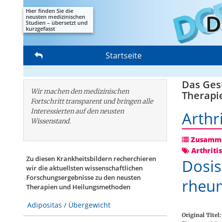
Hier finden Sie die
neusten medizinischen
Studien – übersetzt und
kurzgefasst
Startseite
Das Gesu
Wir machen den medizinischen
Therapi
Fortschritt transparent und bringen alle
Interessierten auf den neusten
Arthr
Wissenstand.
Zusamme
Arthriti
Zu diesen Krankheitsbildern recherchieren
Dosi
wir die aktuellsten wissenschaftlichen
Forschungs­ergebnisse zu den neusten
rheum
Therapien und Heilungsmethoden
Adipositas / Übergewicht
Original Titel: