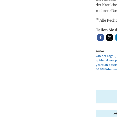
der Krankhei
mehrere Dos
©
Alle Recht
Teilen Sie 
Autor:
van der Togt CJ
guided dose opt
years: an obser
10.1093/rheuma