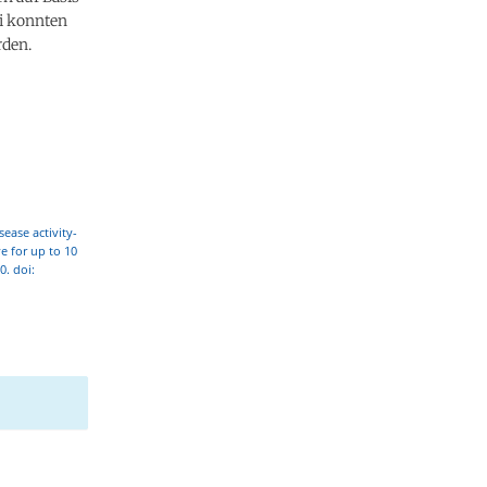
ei konnten
rden.
ease activity-
e for up to 10
0. doi: