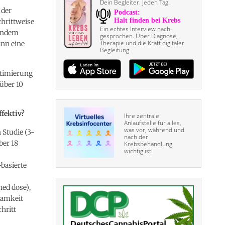
Dein Begleiter. Jeden Tag.
 der
chrittweise
Ein echtes Interview nach­
ßendem
gesprochen. Über Diagnose,
Therapie und die Kraft digitaler
ann eine
Begleitung
ptimierung
über 10
fektiv?
Ihre zentrale
Anlaufstelle für alles,
was vor, während und
 Studie (3-
nach der
ber 18
Krebsbehandlung
wichtig ist!
basierte
ned dose),
samkeit
hritt