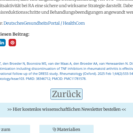
tsaktivität bei RA eine sichere und wirksame Strategie darstellt. Dab
isreduktionsschritte und Behandlungsbeendigungen angewandt we
e:
DeutschesGesundheitsPortal / HealthCom
diesen Beitrag:
T, den Broeder N, Boonstra MS, van der Maas A, den Broeder AA, van Herwaarden N. Dis
imization including discontinuation of TNF inhibitors in rheumatoid arthritis is effectiv
vational follow-up of the DRESS study. Rheumatology (Oxford). 2025 Feb 1;64(2):533-54
tology/keae103. PMID: 38346712; PMCID: PMC11781578.
Zurück
>> Hier kostenlos wissenschaftlichen Newsletter bestellen <<
zum
Materialien