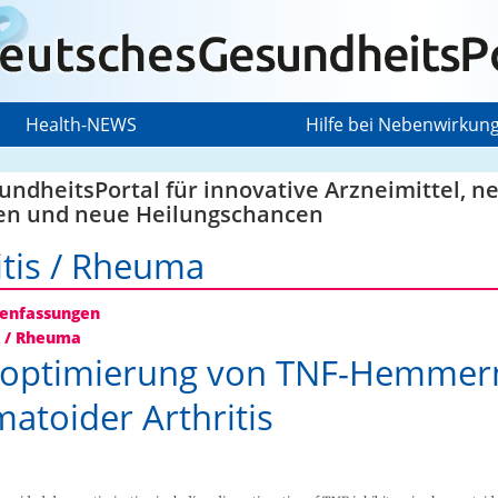
Health-NEWS
Hilfe bei Nebenwirkun
ndheitsPortal für innovative Arzneimittel, n
en und neue Heilungschancen
itis / Rheuma
nfassungen
s / Rheuma
soptimierung von TNF-Hemmern
atoider Arthritis