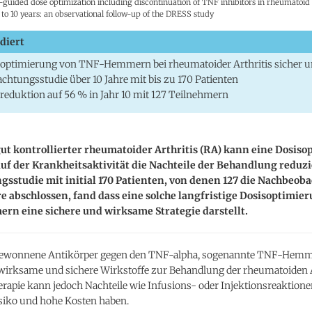
y-guided dose optimization including discontinuation of TNF inhibitors in rheumatoid a
p to 10 years: an observational follow-up of the DRESS study
diert
optimierung von TNF-Hemmern bei rheumatoider Arthritis sicher un
chtungsstudie über 10 Jahre mit bis zu 170 Patienten
reduktion auf 56 % in Jahr 10 mit 127 Teilnehmern
ut kontrollierter rheumatoider Arthritis (RA) kann eine Dosis
uf der Krankheitsaktivität die Nachteile der Behandlung reduzi
sstudie mit initial 170 Patienten, von denen 127 die Nachbeob
re abschlossen, fand dass eine solche langfristige Dosisoptimie
n eine sichere und wirksame Strategie darstellt.
gewonnene Antikörper gegen den TNF-alpha, sogenannte TNF-Hemme
s wirksame und sichere Wirkstoffe zur Behandlung der rheumatoiden A
erapie kann jedoch Nachteile wie Infusions- oder Injektionsreaktione
isiko und hohe Kosten haben.