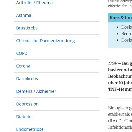
Disease activit
Arthritis / Rheuma
effective for u
Asthma
Kurz & fun
Dosis
Brustkrebs
Beoba
Dosis
Chronische Darmentzündung
COPD
DGP
–
Bei g
Corona
basierend a
Beobachtung
Darmkrebs
über 10 Jah
TNF-Hemmer
Demenz / Alzheimer
Depression
Biologisch 
etabliert al
Diabetes
(RA). Die Th
Infektionsr
Endometriose