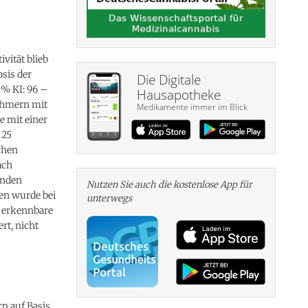
vität blieb
osis der
Die Digitale
 % KI: 96 –
Hausapotheke
nehmern mit
Medikamente immer im Blick
e mit einer
 25
chen
ach
enden
Nutzen Sie auch die kosten­lose App für
ten wurde bei
unterwegs
te erkennbare
rt, nicht
n auf Basis