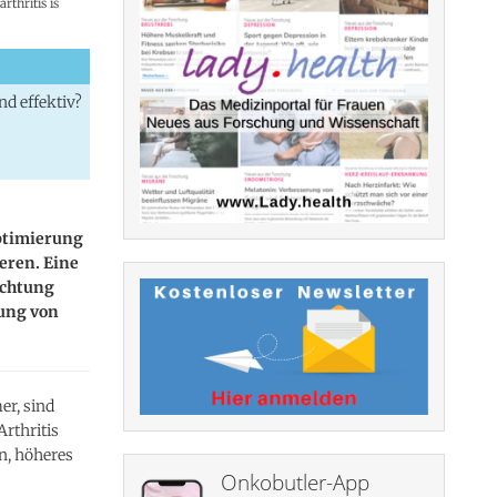
rthritis is
d effektiv?
optimierung
eren. Eine
achtung
rung von
r, sind
rthritis
n, höheres
Onkobutler-App