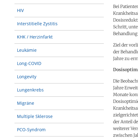
Bei Patiente
HIV
Krankheitsak
Dosisredukt
Interstitielle Zystitis
Schritt, unt
Behandlung 
KHK / Herzinfarkt
Ziel der vor
Leukämie
der Behandl
Jahre zu erm
Long-COVID
Dosisoptimi
Longevity
Die Beobacht
Jahre Erweit
Lungenkrebs
Monate konn
Dosisoptimi
Migräne
Krankheitsak
zielgerichte
Multiple Sklerose
der Anteil d
weiterer Ver
PCO-Syndrom
zwischen Jah