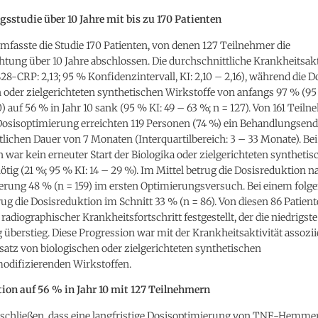
sstudie über 10 Jahre mit bis zu 170 Patienten
fasste die Studie 170 Patienten, von denen 127 Teilnehmer die
ung über 10 Jahre abschlossen. Die durchschnittliche Krankheitsakti
28-CRP: 2,13; 95 % Konfidenzintervall, KI: 2,10 – 2,16), während die D
 oder zielgerichteten synthetischen Wirkstoffe von anfangs 97 % (95
0) auf 56 % in Jahr 10 sank (95 % KI: 49 – 63 %; n = 127). Von 161 Teil
Dosisoptimierung erreichten 119 Personen (74 %) ein Behandlungsend
lichen Dauer von 7 Monaten (Interquartilbereich: 3 – 33 Monate). Bei
war kein erneuter Start der Biologika oder zielgerichteten synthetis
ötig (21 %; 95 % KI: 14 – 29 %). Im Mittel betrug die Dosisreduktion n
erung 48 % (n = 159) im ersten Optimierungsversuch. Bei einem folg
ug die Dosisreduktion im Schnitt 33 % (n = 86). Von diesen 86 Patien
n radiographischer Krankheitsfortschritt festgestellt, der die niedrigs
überstieg. Diese Progression war mit der Krankheitsaktivität assoziie
atz von biologischen oder zielgerichteten synthetischen
odifizierenden Wirkstoffen.
ion auf 56 % in Jahr 10 mit 127 Teilnehmern
 schließen, dass eine langfristige Dosisoptimierung von TNF-Hemmer