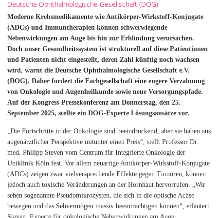
Deutsche Ophthalmologische Gesellschaft (DOG)
Moderne Krebsmedikamente wie Antikörper-Wirkstoff-Konjugate
(ADCs) und Immuntherapien können schwerwiegende
Nebenwirkungen am Auge bis hin zur Erblindung verursachen.
Doch unser Gesundheitssystem ist strukturell auf diese Patientinnen
und Patienten nicht eingestellt, deren Zahl künftig noch wachsen
wird, warnt die Deutsche Ophthalmologische Gesellschaft e.V.
(DOG). Daher fordert die Fachgesellschaft eine engere Verzahnung
von Onkologie und Augenheilkunde sowie neue Versorgungspfade.
Auf der Kongress-Pressekonferenz am Donnerstag, den 25.
September 2025, stellte ein DOG-Experte Lösungsansätze vor.
„Die Fortschritte in der Onkologie sind beeindruckend, aber sie haben aus
augenärztlicher Perspektive mitunter einen Preis“, stellt Professor Dr.
med. Philipp Steven vom Centrum für Integrierte Onkologie der
Uniklinik Köln fest. Vor allem neuartige Antikörper-Wirkstoff-Konjugate
(ADCs) zeigen zwar vielversprechende Effekte gegen Tumoren, können
jedoch auch toxische Veränderungen an der Hornhaut hervorrufen. „Wir
sehen sogenannte Pseudomikrozysten, die sich in die optische Achse
bewegen und das Sehvermögen massiv beeinträchtigen können“, erläutert
Steven, Experte für onkologische Nebenwirkungen am Auge.