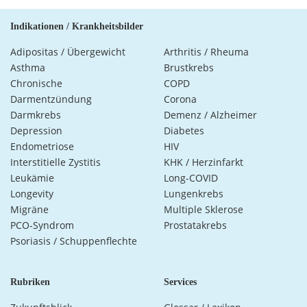
Indikationen / Krankheitsbilder
Adipositas / Übergewicht
Arthritis / Rheuma
Asthma
Brustkrebs
Chronische
COPD
Darmentzündung
Corona
Darmkrebs
Demenz / Alzheimer
Depression
Diabetes
Endometriose
HIV
Interstitielle Zystitis
KHK / Herzinfarkt
Leukämie
Long-COVID
Longevity
Lungenkrebs
Migräne
Multiple Sklerose
PCO-Syndrom
Prostatakrebs
Psoriasis / Schuppenflechte
Rubriken
Services