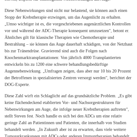
Diese Nebenwirkungen sind nicht nur belastend, sie können auch einen
Stopp der Krebstherapie erzwingen, um das Augenlicht zu erhalten.
„Umso wichtiger ist es, die vorgeschriebenen augenärztlichen Kontrollen
vor und während der ADC-Therapie konsequent umzusetzen“, betont er.
Ähnliches gilt für klassische Therapien wie Chemotherapie und
Bestrahlung – sie können das Auge dauerhaft schädigen, von der Netzhaut
bis zur Tränendrüse. Gravierend sind auch die Folgen nach
Knochenmarktransplantationen: Von jährlich 4000 Transplantierten
entwickeln bis zu 1200 eine schwere behandlungsbedürftige
Augennebenwirkung. „Umfragen zeigen, dass aber nur 10 bis 20 Prozent
der Betroffenen in spezialisierten Zentren versorgt werden“, berichtet der
DOG-Experte.
Diese Zahl wirft ein Schlaglicht auf das grundsätzliche Problem. „Es gibt
keine flächendeckend etablierten Vor- und Nachsorgestrukturen für
Nebenwirkungen am Auge, die infolge neuer Krebstherapien auftreten“,
stellt Steven fest. Noch handle es sich bei den ADCs um eine relativ
geringe Zahl an Patientinnen und Patienten, die innerhalb von Studien
behandelt werden. „In Zukunft aber ist zu erwarten, dass viele weitere
Tumorerkrankungen mit ADCs oder anderen Immuntherapien behandelt