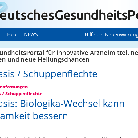
Health-NEWS
Hilfe bei Nebenwirkun
ndheitsPortal für innovative Arzneimittel, n
en und neue Heilungschancen
asis / Schuppenflechte
nfassungen
s / Schuppenflechte
asis: Biologika-Wechsel kann
amkeit bessern