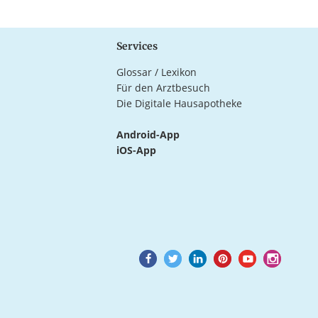
Services
Glossar / Lexikon
Für den Arztbesuch
Die Digitale Hausapotheke
Android-App
iOS-App
Goto
Goto
Goto
Goto
Goto
Goto
Facebook
Twitter
LinkedIn
Pinterest
Youtube
Instagram