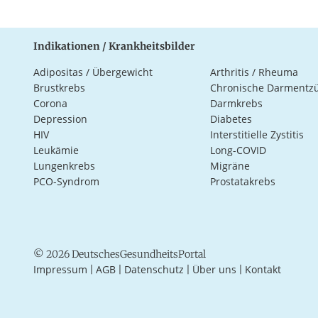
Indikationen / Krankheitsbilder
Adipositas / Übergewicht
Arthritis / Rheuma
Brustkrebs
Chronische Darmentz
Corona
Darmkrebs
Depression
Diabetes
HIV
Interstitielle Zystitis
Leukämie
Long-COVID
Lungenkrebs
Migräne
PCO-Syndrom
Prostatakrebs
© 2026 DeutschesGesundheitsPortal
Impressum
AGB
Datenschutz
Über uns
Kontakt
|
|
|
|