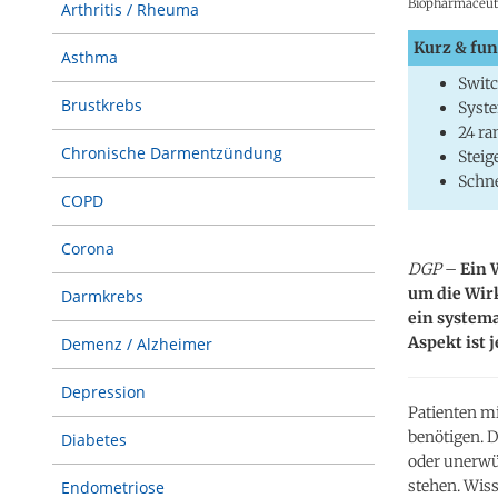
Biopharmaceuti
Arthritis / Rheuma
Kurz & fun
Asthma
Switc
Brustkrebs
Syste
24 ra
Chronische Darmentzündung
Steig
Schne
COPD
Corona
DGP
–
Ein W
um die Wir
Darmkrebs
ein system
Aspekt ist 
Demenz / Alzheimer
Depression
Patienten mi
benötigen. 
Diabetes
oder unerwü
stehen. Wis
Endometriose