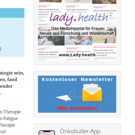
?
l
ategie sein,
en, fand
kender
.
en Therapie
a-Fatigue
Therapie
Onkobutler-App
und