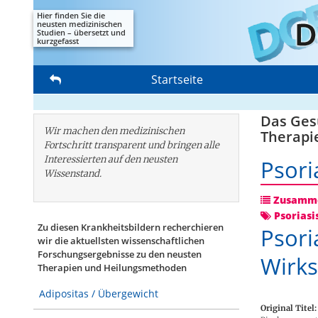
Hier finden Sie die
neusten medizinischen
Studien – übersetzt und
kurzgefasst
Startseite
Das Gesu
Wir machen den medizinischen
Therapi
Fortschritt transparent und bringen alle
Interessierten auf den neusten
Psori
Wissenstand.
Zusamme
Psoriasi
Zu diesen Krankheitsbildern recherchieren
Psori
wir die aktuellsten wissenschaftlichen
Forschungs­ergebnisse zu den neusten
Wirks
Therapien und Heilungsmethoden
Adipositas / Übergewicht
Original Titel: