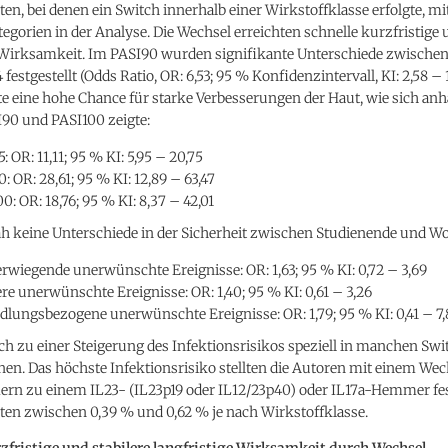
nten, bei denen ein Switch innerhalb einer Wirkstoffklasse erfolgte,
egorien in der Analyse. Die Wechsel erreichten schnelle kurzfristige 
e Wirksamkeit. Im PASI90 wurden signifikante Unterschiede zwische
estgestellt (Odds Ratio, OR: 6,53; 95 % Konfidenzintervall, KI: 2,58 – 1
e eine hohe Chance für starke Verbesserungen der Haut, wie sich an
I90 und PASI100 zeigte:
: OR: 11,11; 95 % KI: 5,95 – 20,75
: OR: 28,61; 95 % KI: 12,89 – 63,47
0: OR: 18,76; 95 % KI: 8,37 – 42,01
ah keine Unterschiede in der Sicherheit zwischen Studienende und Wo
wiegende unerwünschte Ereignisse: OR: 1,63; 95 % KI: 0,72 – 3,69
e unerwünschte Ereignisse: OR: 1,40; 95 % KI: 0,61 – 3,26
lungsbezogene unerwünschte Ereignisse: OR: 1,79; 95 % KI: 0,41 – 7,
h zu einer Steigerung des Infektionsrisikos speziell in manchen Swi
nen. Das höchste Infektionsrisiko stellten die Autoren mit einem We
 zu einem IL23- (IL23p19 oder IL12/23p40) oder IL17a-Hemmer fes
ten zwischen 0,39 % und 0,62 % je nach Wirkstoffklasse.
rzfristige und stabilere langfristige Wirksamkeit durch Wechsel