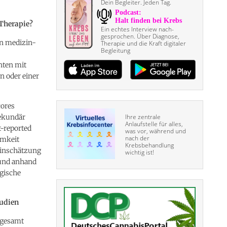
Dein Begleiter. Jeden Tag.
-Therapie?
Ein echtes Interview nach­
gesprochen. Über Diagnose,
en medizin-
Therapie und die Kraft digitaler
Begleitung
nten mit
n oder einer
cores
Sekundär
Ihre zentrale
Anlaufstelle für alles,
t-reported
was vor, während und
nach der
amkeit
Krebsbehandlung
 Einschätzung
wichtig ist!
 und anhand
ogische
tudien
nsgesamt