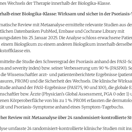
ines Wechsels der Therapie innerhalb der Biologika-Klasse.
rhalb einer Biologika-Klasse: Wirksam und sicher in der Psoriasis
matische Review mit Metaanalyse ermittelte relevante Studien aus d
tlichen Datenbanken PubMed, Embase und Cochrane Library mit
hungsdaten bis 25. Januar 2025. Die Analyse schloss erwachsene Patie
 einem Biologikum zu einem anderen Biologikum innerhalb derselbe
stoffklasse ein.
mittelte die Studie den Schweregrad der Psoriasis anhand des PASI-S
rea and severity index) bzw. seiner Verbesserung um 90 % (PASI90). 
 die Wissenschaftler arzt- und patientenberichtete Ergebnisse (patien
sures, PROM) und die Sicherheit des Wechsels. Die klinische Wirks
 Studie anhand der PASI-Ergebnisse (PASI75, 90 und 100), die globale
nschaftler bzw. Ärzte (Physician’s Global Assessment, PGA 0 oder 1)
fenen Körperoberfläche von bis zu 1 %. PROM erfassten die dermatol
tät und Psoriasis-Symptome anhand eines Symptom-Tagebuchs.
her Review mit Metaanalyse über 24 randomisiert-kontrollierte S
yse umfasste 24 randomisiert-kontrollierte klinische Studien mit i