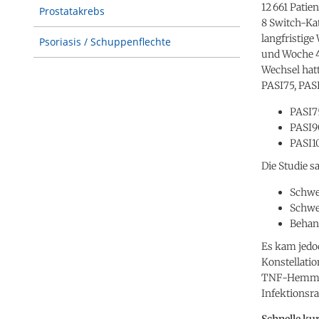
12 661 Patie
Prostatakrebs
8 Switch-Kat
langfristig
Psoriasis / Schuppenflechte
und Woche 4 f
Wechsel hatt
PASI75, PAS
PASI75
PASI90
PASI10
Die Studie s
Schwer
Schwer
Behand
Es kam jedoc
Konstellatio
TNF-Hemmern
Infektionsra
Schnelle ku