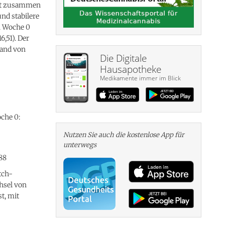
 mit zusammen
und stabilere
n Woche 0
6,51). Der
hand von
Die Digitale
Hausapotheke
Medikamente immer im Blick
che 0:
Nutzen Sie auch die kosten­lose App für
unterwegs
88
tch-
chsel von
t, mit