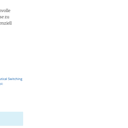
nvolle
se zu
enziell
utical Switching
oi: