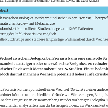
cal Switching in Psoriasis Treatment: A Systematic Review and Meta-Analysis
diert
h zwischen Biologika: Wirksam und sicher in der Psoriasis-Therapie
matischer Review mit Metaanalyse
ndomisiert-kontrollierte Studien, insgesamt 12 661 Patienten
erung des Infektionsrisikos möglich
lle kurzfristige und stabilere langfristige Wirksamkeit durch Wechse
echsel zwischen Biologika bei Psoriasis kann eine sinnvolle Str
ksamkeit zu steigern oder unerwünschte Ereignisse zu reduzier
atischer Review mit Metaanalyse über 24 Studien. Ein zu beden
jedoch das mit manchen Wechseln potenziell höhere Infektrisiko
t Psoriasis können punktuell einen Wechsel (Switch) zu einer ander
Dahinter können unterschiedliche Gründe wie Wirkversagen, Biologik
nschte Ereignisse in Zusammenhang mit der vorherigen Biologika-
senschaftler analysierten nun die bisherige Evidenz zu Wirksamkeit 