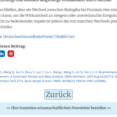
schließen, dass ein Wechsel zwischen Biologika bei Psoriasis eine sin
ein kann, um die Wirksamkeit zu steigern oder unerwünschte Ereignis
 Ein zu bedenkender Aspekt ist jedoch das mit manchen Wechseln pot
trisiko.
e:
DeutschesGesundheitsPortal / HealthCom
diesen Beitrag:
, Wang Q, Sun X, Zhou Y, Luo Y, Liu L, Wang J, Wang C, Lin N, Yan J, Li X. Biopharmace
eatment: A Systematic Review and Meta-Analysis. JAMA Dermatol. 2025 Aug 6:e252714. d
rmatol.2025.2714. Epub ahead of print. PMID: 40768223; PMCID: PMC12329682.
Zurück
>> Hier kostenlos wissenschaftlichen Newsletter bestellen <<