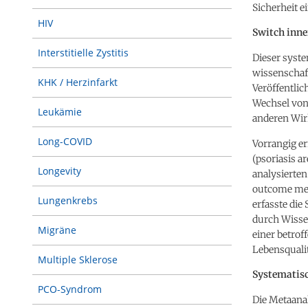
Sicherheit e
HIV
Switch inne
Interstitielle Zystitis
Dieser syste
wissenschaf
KHK / Herzinfarkt
Veröffentlic
Wechsel von
Leukämie
anderen Wirk
Long-COVID
Vorrangig er
(psoriasis a
Longevity
analysierten
outcome mea
Lungenkrebs
erfasste die
durch Wisse
Migräne
einer betrof
Lebensquali
Multiple Sklerose
Systematisc
PCO-Syndrom
Die Metaanal