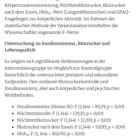
Körperzusammensetzung, Nüchternblutzucker, Blutzucker
nach dem Essen, HbA
-Wert (Langzeitblutzucker) und GPAQ-
1c
Fragebogen zur körperlichen Aktivität. Im Rahmen der
statistischen Methode der Varianzanalyse ermittelten die
Wissenschaftler sogenannte F-Werte.
Untersuchung zu Insulinresistenz, Blutzucker und
Lebensqualität
Es zeigten sich signifikante Verbesserungen in der
Interventionsgruppe im Vergleich zur Kontrollgruppe
hinsichtlich der untersuchten primären und sekundären
Endpunkte. Dies umfasste Blutzuckerkontrolle und
Insulinresistenz, aber auch körperliches und psychisches
Wohlbefinden.
Insulinresistenz (Homa-IR): F (1,144) = 89,29; p < 0,001
Nüchterninsulin: F (1,144) = 129,10; p < 0,001
Nüchternblutzucker: F (1,144) = 12,193; p < 0,001
Blutzucker nach dem Essen: F (1,144) = 53,015; p < 0,001
HbA
: F (1, 144) = 80,050; p < 0,001
1c