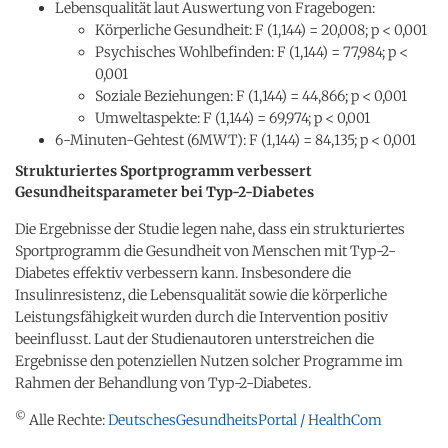
Lebensqualität laut Auswertung von Fragebogen:
Körperliche Gesundheit: F (1,144) = 20,008; p < 0,001
Psychisches Wohlbefinden: F (1,144) = 77,984; p <
0,001
Soziale Beziehungen: F (1,144) = 44,866; p < 0,001
Umweltaspekte: F (1,144) = 69,974; p < 0,001
6-Minuten-Gehtest (6MWT): F (1,144) = 84,135; p < 0,001
Strukturiertes Sportprogramm verbessert
Gesundheitsparameter bei Typ-2-Diabetes
Die Ergebnisse der Studie legen nahe, dass ein strukturiertes
Sportprogramm die Gesundheit von Menschen mit Typ-2-
Diabetes effektiv verbessern kann. Insbesondere die
Insulinresistenz, die Lebensqualität sowie die körperliche
Leistungsfähigkeit wurden durch die Intervention positiv
beeinflusst. Laut der Studienautoren unterstreichen die
Ergebnisse den potenziellen Nutzen solcher Programme im
Rahmen der Behandlung von Typ-2-Diabetes.
©
Alle Rechte:
DeutschesGesundheitsPortal / HealthCom