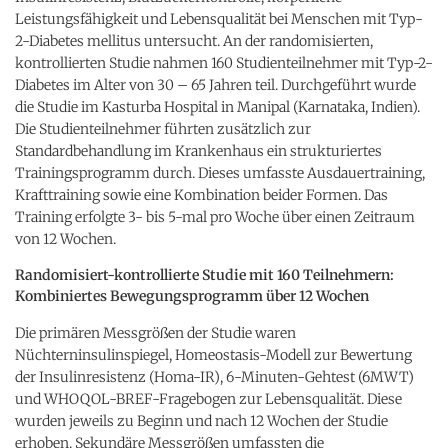
Leistungsfähigkeit und Lebensqualität bei Menschen mit Typ-
2-Diabetes mellitus untersucht. An der randomisierten,
kontrollierten Studie nahmen 160 Studienteilnehmer mit Typ-2-
Diabetes im Alter von 30 – 65 Jahren teil. Durchgeführt wurde
die Studie im Kasturba Hospital in Manipal (Karnataka, Indien).
Die Studienteilnehmer führten zusätzlich zur
Standardbehandlung im Krankenhaus ein strukturiertes
Trainingsprogramm durch. Dieses umfasste Ausdauertraining,
Krafttraining sowie eine Kombination beider Formen. Das
Training erfolgte 3- bis 5-mal pro Woche über einen Zeitraum
von 12 Wochen.
Randomisiert-kontrollierte Studie mit 160 Teilnehmern:
Kombiniertes Bewegungsprogramm über 12 Wochen
Die primären Messgrößen der Studie waren
Nüchterninsulinspiegel, Homeostasis-Modell zur Bewertung
der Insulinresistenz (Homa-IR), 6-Minuten-Gehtest (6MWT)
und WHOQOL-BREF-Fragebogen zur Lebensqualität. Diese
wurden jeweils zu Beginn und nach 12 Wochen der Studie
erhoben. Sekundäre Messgrößen umfassten die