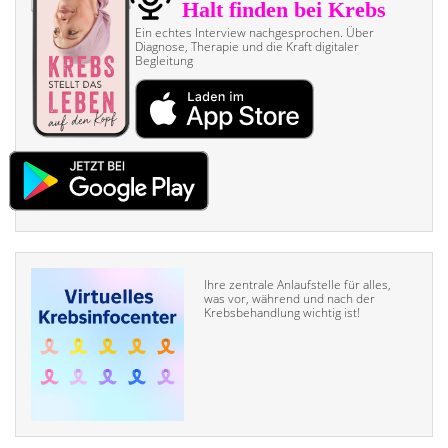
Ein echtes Interview nach­gesprochen. Über
Diagnose, Therapie und die Kraft digitaler
Begleitung
Ihre zentrale Anlaufstelle für alles,
was vor, während und nach der
Krebsbehandlung wichtig ist!