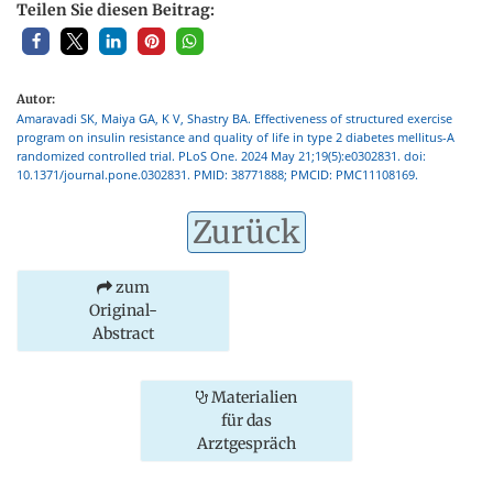
Teilen Sie diesen Beitrag:
Autor:
Amaravadi SK, Maiya GA, K V, Shastry BA. Effectiveness of structured exercise
program on insulin resistance and quality of life in type 2 diabetes mellitus-A
randomized controlled trial. PLoS One. 2024 May 21;19(5):e0302831. doi:
10.1371/journal.pone.0302831. PMID: 38771888; PMCID: PMC11108169.
Zurück
zum
Original-
Abstract
Materialien
für das
Arztgespräch