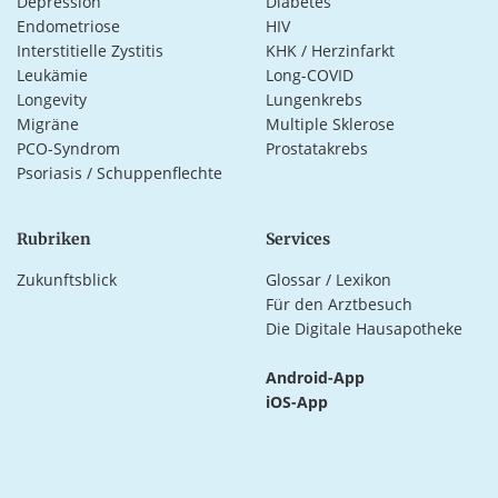
Depression
Diabetes
Endometriose
HIV
Interstitielle Zystitis
KHK / Herzinfarkt
Leukämie
Long-COVID
Longevity
Lungenkrebs
Migräne
Multiple Sklerose
PCO-Syndrom
Prostatakrebs
Psoriasis / Schuppenflechte
Rubriken
Services
Zukunftsblick
Glossar / Lexikon
Für den Arztbesuch
Die Digitale Hausapotheke
Android-App
iOS-App