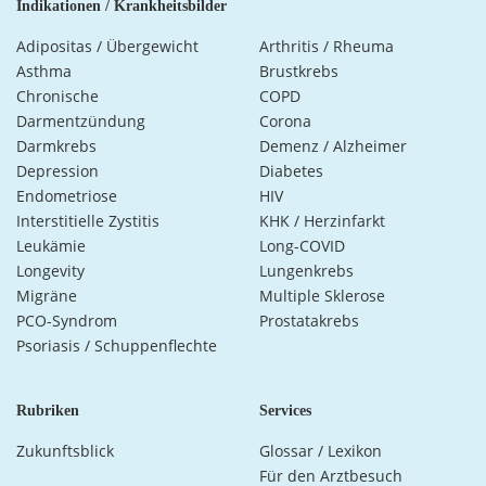
Indikationen / Krankheitsbilder
Adipositas / Übergewicht
Arthritis / Rheuma
Asthma
Brustkrebs
Chronische
COPD
Darmentzündung
Corona
Darmkrebs
Demenz / Alzheimer
Depression
Diabetes
Endometriose
HIV
Interstitielle Zystitis
KHK / Herzinfarkt
Leukämie
Long-COVID
Longevity
Lungenkrebs
Migräne
Multiple Sklerose
PCO-Syndrom
Prostatakrebs
Psoriasis / Schuppenflechte
Rubriken
Services
Zukunftsblick
Glossar / Lexikon
Für den Arztbesuch