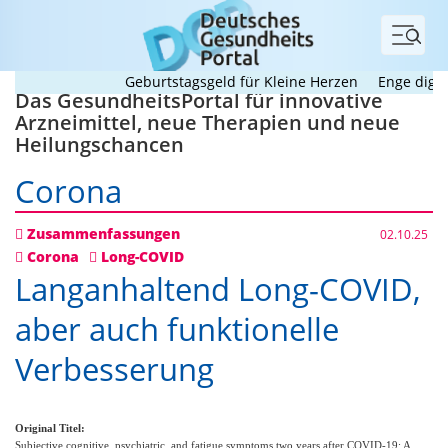
Menü
Geburtstagsgeld für Kleine Herzen
Enge digitale
Das GesundheitsPortal für innovative
Arzneimittel, neue Therapien und neue
Heilungschancen
Corona
Zusammenfassungen
02.10.25
Corona
Long-COVID
Langanhaltend Long-COVID,
aber auch funktionelle
Verbesserung
Original Titel:
Subjective cognitive, psychiatric, and fatigue symptoms two years after COVID-19: A