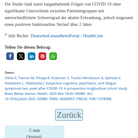
Die Studie fand somit langanhaltende Folgen von COVID-19 ohne
signifikante Unterschiede zwischen Patientengruppen mit
unterschiedlichem Schweregrad der akuten Erkrankung, jedoch insgesamt
einen positiven funktionellen Verlauf über 2 Jahre.
©
Alle Rechte:
DeutschesGesundheitsPortal / HealthCom
Teilen Sie diesen Beitrag:
Autor:
Ollila H, Tiainen M, Pihlaja R, Koskinen S, Tuulio-Henriksson A, Salmela V,
Hokkanen L, Hästbacka J. Subjective cognitive, psychiatric, and fatigue
symptoms two years after COVID-19: A prospective longitudinal cohort study.
Brain Behav Immun Health. 2025 Mar 18;45:100980. doi:
10.1016/j.bbih.2025.100980. PMID: 40200957; PMCID: PMC11978368.
Zurück
zum
Original-