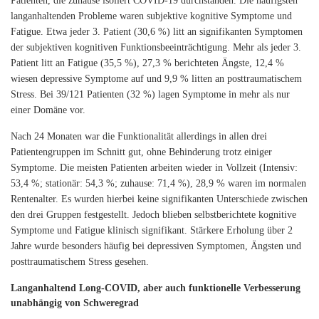
Patienten, die zuhause isoliert COVID-19 durchstanden. Die häufigsten
langanhaltenden Probleme waren subjektive kognitive Symptome und
Fatigue. Etwa jeder 3. Patient (30,6 %) litt an signifikanten Symptomen
der subjektiven kognitiven Funktionsbeeinträchtigung. Mehr als jeder 3.
Patient litt an Fatigue (35,5 %), 27,3 % berichteten Ängste, 12,4 %
wiesen depressive Symptome auf und 9,9 % litten an posttraumatischem
Stress. Bei 39/121 Patienten (32 %) lagen Symptome in mehr als nur
einer Domäne vor.
Nach 24 Monaten war die Funktionalität allerdings in allen drei
Patientengruppen im Schnitt gut, ohne Behinderung trotz einiger
Symptome. Die meisten Patienten arbeiten wieder in Vollzeit (Intensiv:
53,4 %; stationär: 54,3 %; zuhause: 71,4 %), 28,9 % waren im normalen
Rentenalter. Es wurden hierbei keine signifikanten Unterschiede zwischen
den drei Gruppen festgestellt. Jedoch blieben selbstberichtete kognitive
Symptome und Fatigue klinisch signifikant. Stärkere Erholung über 2
Jahre wurde besonders häufig bei depressiven Symptomen, Ängsten und
posttraumatischem Stress gesehen.
Langanhaltend Long-COVID, aber auch funktionelle Verbesserung
unabhängig von Schweregrad