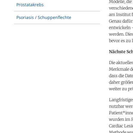
Modelle, die
Prostatakrebs
verschiedene
am Institut 
Psoriasis / Schuppenflechte
Genau dafür 
entwickeln –
werden. Dies
bevor es zu
Nächste Sc
Die aktuelle
Merkmale de
dass die Da
daher größe
weiter zu pr
Langfristige
nutzbar wer
Patient*inn
wurden im R
Cardiac Lesi
Methode wur