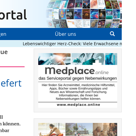
gen
Über uns
Lebenswichtiger Herz-Check: Viele Erwachsene mit angebor
eue
efert
ll
n können.
nbar