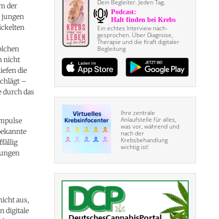
Dein Begleiter. Jeden Tag.
m der
i jungen
ickelten
Ein echtes Interview nach­
gesprochen. Über Diagnose,
Therapie und die Kraft digitaler
olchen
Begleitung
n nicht
iefen die
schlägt –
e durch das
Ihre zentrale
Anlaufstelle für alles,
Impulse
was vor, während und
nbekannte
nach der
Krebsbehandlung
fällig
wichtig ist!
rungen
nicht aus,
 digitale