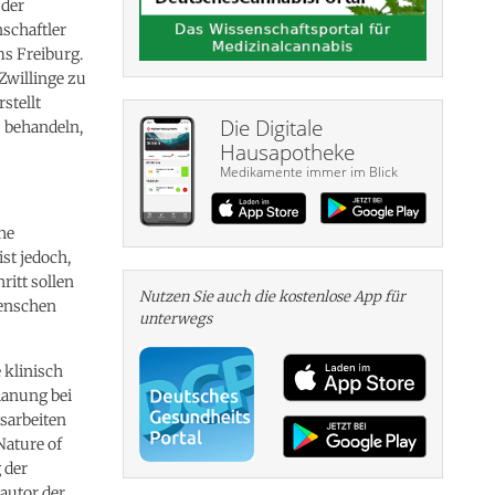
 der
nschaftler
ms Freiburg.
 Zwillinge zu
stellt
Die Digitale
u behandeln,
Hausapotheke
Medikamente immer im Blick
he
st jedoch,
itt sollen
Nutzen Sie auch die kosten­lose App für
Menschen
unterwegs
 klinisch
lanung bei
sarbeiten
ature of
 der
autor der