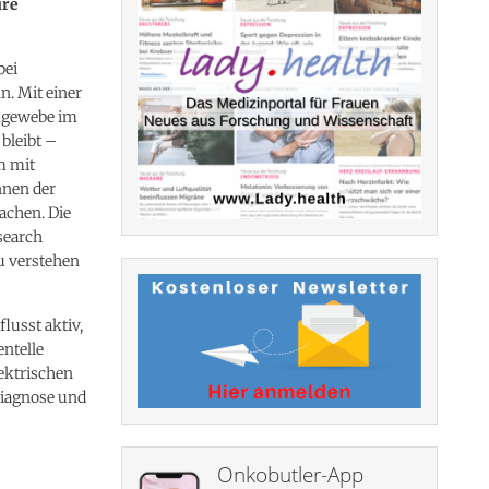
ure
bei
. Mit einer
engewebe im
 bleibt –
m mit
nnen der
achen. Die
search
zu verstehen
lusst aktiv,
entelle
lektrischen
Diagnose und
Onkobutler-App