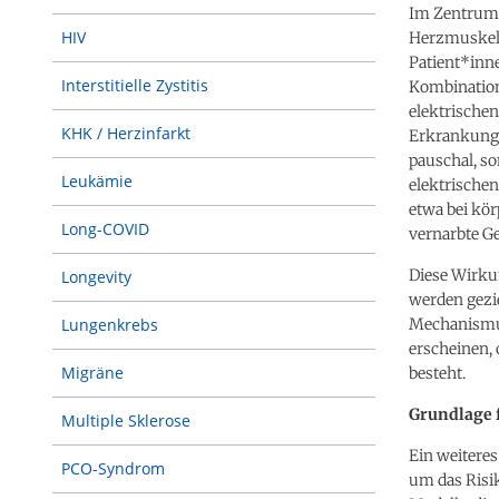
Im Zentrum 
HIV
Herzmuskele
Patient*inne
Interstitielle Zystitis
Kombination
elektrische
KHK / Herzinfarkt
Erkrankungen
pauschal, s
Leukämie
elektrischen
etwa bei kö
Long-COVID
vernarbte G
Diese Wirkun
Longevity
werden gezie
Mechanismus
Lungenkrebs
erscheinen,
Migräne
besteht.
Grundlage f
Multiple Sklerose
Ein weiteres
PCO-Syndrom
um das Risi