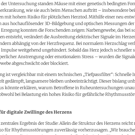
der Untersuchung standen Mäuse mit einer genetisch bedingten For
rkrankung, wie sie auch beim Menschen auftritt – insbesondere be
n mit hohem Risiko für plötzlichen Herztod. Mithilfe einer neu entw
 aus hochauflösender 3D-Bildgebung und optischen Messungen der
n Erregung konnten die Forschenden zeigen: Narbengewebe, das bei s
 entsteht, verändert die Ausbreitung elektrischer Signale im Herze
ondern abhängig von der Herzfrequenz. Bei normalem Herzschlag verl
 Impulse weitgehend ungehindert. Sobald das Herz jedoch schneller 
rperlicher Anstrengung oder emotionalem Stress – wurden die Signal
ewebe abgeschwächt oder blockiert.
g ist vergleichbar mit einem technischen „Tiefpassfilter“: Schnelle 
lt gedämpft, langsamere bleiben unbeeinträchtigt. Dieser bislang u
 könnte erklären, warum Betroffene in Ruheuntersuchungen unauf
 obwohl bei Belastung ein hohes Risiko für gefährliche Rhythmusstö
ür digitale Zwillinge des Herzens
 zentrales Ergebnis der Studie: Allein die Struktur des Herzens reicht 
ko für Rhythmusstörungen zuverlässig vorherzusagen. „Wir brauchen