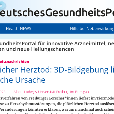
Health-NEWS
Hilfe bei Nebenwirkun
ndheitsPortal für innovative Arzneimittel, n
en und neue Heilungschancen
itsnachrichten
licher Herztod: 3D-Bildgebung li
che Ursache
2025
-
Albert-Ludwigs-Universität Freiburg im Breisgau
sverfahren von Freiburger Forscher*innen liefert im Tiermode
se zu Herzrhythmusstörungen, die plötzlichen Herztod auslöse
Veränderungen könnten erklären, warum manchmal auch schei