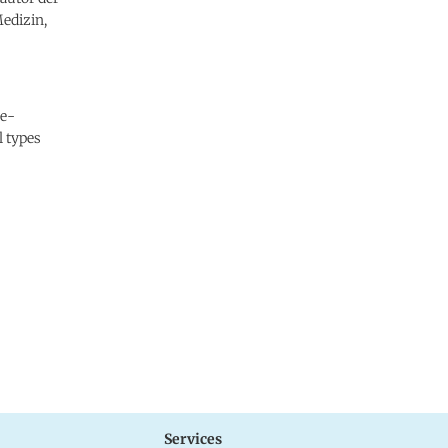
Medizin,
ee-
l types
Services