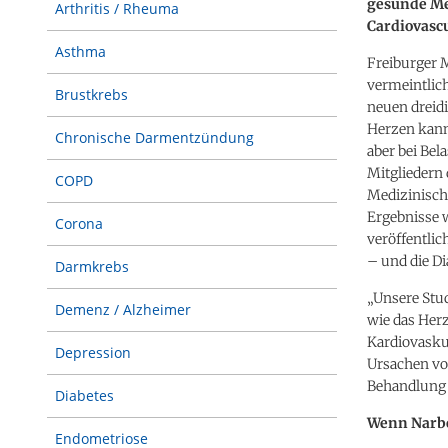
gesunde Me
Arthritis / Rheuma
Cardiovascu
Asthma
Freiburger 
vermeintlic
Brustkrebs
neuen dreid
Herzen kann 
Chronische Darmentzündung
aber bei Be
Mitgliedern 
COPD
Medizinisch
Ergebnisse 
Corona
veröffentlic
– und die Di
Darmkrebs
„Unsere Stud
Demenz / Alzheimer
wie das Herz 
Kardiovaskul
Depression
Ursachen vo
Behandlung g
Diabetes
Wenn Narbe
Endometriose