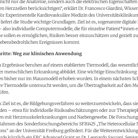
 nicht nur die Anatomie, sondern auch die elektrischen Eigenschaften
n Herzzellen berücksichtigen“, erklärt Dr. Francesco Giardini, Wisse
für Experimentelle Kardiovaskuläre Medizin des Universitätskliniku
liefert die Studie wichtige Grundlagen. Ziel ist es, sogenannte digitale
 also individuelle Computermodelle, die für einzelne Patient*innen er
e sollen es ermöglichen, Risiken besser einzuschätzen und gezielt z
 lebensbedrohlichen Ereignissen kommt.
hritte: Weg zur klinischen Anwendung
n Ergebnisse beruhen auf einem etablierten Tiermodell, das wesentlic
r menschlichen Erkrankung abbildet. Eine wichtige Einschränkung i
ten bisher nur im Mausmodell erhoben wurden. In einem nächsten Schr
re Tiermodelle untersucht werden, um die Übertragbarkeit auf den 
üfen.
s Ziel ist es, die Bildgebungsverfahren so weiterzuentwickeln, dass sie
den – etwa für individuelle Risikoabschätzungen oder zur Therapiep
en mit Herzmuskelerkrankungen und Narbengewebe. Die Forschung
ahmen des Sonderforschungsbereichs SFB1425 „The Heterocellular N
ons“ an der Universität Freiburg gefördert. Für die Weiterentwicklung
de kürzlich ein ERC Advanced Grant an Dr. Leonardo Sacconi, Senior