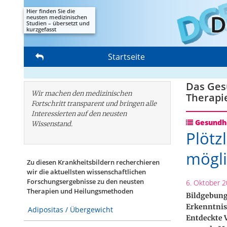
Hier finden Sie die
neusten medizinischen
Studien – übersetzt und
kurzgefasst
Startseite
Das Gesu
Wir machen den medizinischen
Therapi
Fortschritt transparent und bringen alle
Interessierten auf den neusten
Gesundhe
Wissenstand.
Plötz
mögli
Zu diesen Krankheitsbildern recherchieren
wir die aktuellsten wissenschaftlichen
Forschungs­ergebnisse zu den neusten
6. Oktober 
Therapien und Heilungsmethoden
Bildgebung
Erkenntnis
Adipositas / Übergewicht
Entdeckte 