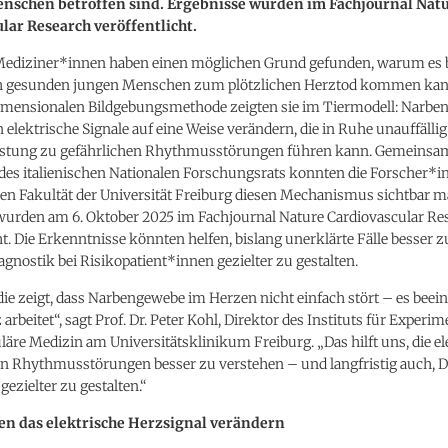
nschen betroffen sind. Ergebnisse wurden im Fachjournal Nat
lar Research veröffentlicht.
Mediziner*innen haben einen möglichen Grund gefunden, warum es 
h gesunden jungen Menschen zum plötzlichen Herztod kommen kann
imensionalen Bildgebungsmethode zeigten sie im Tiermodell: Narb
elektrische Signale auf eine Weise verändern, die in Ruhe unauffällig
lastung zu gefährlichen Rhythmusstörungen führen kann. Gemeinsa
des italienischen Nationalen Forschungsrats konnten die Forscher*i
en Fakultät der Universität Freiburg diesen Mechanismus sichtbar m
wurden am 6. Oktober 2025 im Fachjournal Nature Cardiovascular Re
ht. Die Erkenntnisse könnten helfen, bislang unerklärte Fälle besser 
agnostik bei Risikopatient*innen gezielter zu gestalten.
ie zeigt, dass Narbengewebe im Herzen nicht einfach stört – es beeinf
arbeitet“, sagt Prof. Dr. Peter Kohl, Direktor des Instituts für Experim
äre Medizin am Universitätsklinikum Freiburg. „Das hilft uns, die e
n Rhythmusstörungen besser zu verstehen – und langfristig auch, 
ezielter zu gestalten.“
n das elektrische Herzsignal verändern