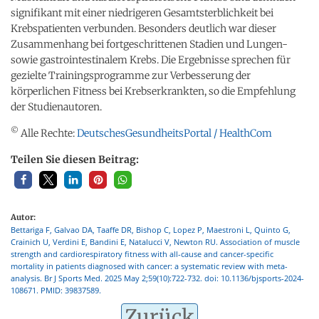
signifikant mit einer niedrigeren Gesamtsterblichkeit bei
Krebspatienten verbunden. Besonders deutlich war dieser
Zusammenhang bei fortgeschrittenen Stadien und Lungen-
sowie gastrointestinalem Krebs. Die Ergebnisse sprechen für
gezielte Trainingsprogramme zur Verbesserung der
körperlichen Fitness bei Krebserkrankten, so die Empfehlung
der Studienautoren.
©
Alle Rechte:
DeutschesGesundheitsPortal / HealthCom
Teilen Sie diesen Beitrag:
Autor:
Bettariga F, Galvao DA, Taaffe DR, Bishop C, Lopez P, Maestroni L, Quinto G,
Crainich U, Verdini E, Bandini E, Natalucci V, Newton RU. Association of muscle
strength and cardiorespiratory fitness with all-cause and cancer-specific
mortality in patients diagnosed with cancer: a systematic review with meta-
analysis. Br J Sports Med. 2025 May 2;59(10):722-732. doi: 10.1136/bjsports-2024-
108671. PMID: 39837589.
Zurück