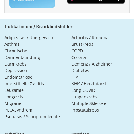
Indikationen / Krankheitsbilder
Adipositas / Übergewicht
Arthritis / Rheuma
Asthma
Brustkrebs
Chronische
COPD
Darmentzündung
Corona
Darmkrebs
Demenz / Alzheimer
Depression
Diabetes
Endometriose
HIV
Interstitielle Zystitis
KHK / Herzinfarkt
Leukämie
Long-COVID
Longevity
Lungenkrebs
Migräne
Multiple Sklerose
PCO-Syndrom
Prostatakrebs
Psoriasis / Schuppenflechte