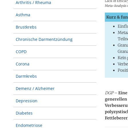
Lack of Effica
Arthritis / Rheuma
Meta-Analysis 
Asthma
Kurz & fun
Einfl
Brustkrebs
Metaa
Teil
Chronische Darmentzündung
Grana
Grana
COPD
Kein 
Corona
Verb
Posit
Darmkrebs
Demenz / Alzheimer
DGP
–
Eine 
generellen 
Depression
Verbesseru
polyzystisc
Diabetes
Fettlebere
Endometriose