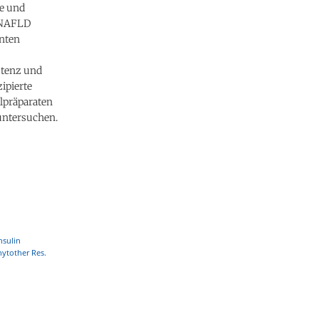
e und
d NAFLD
nten
stenz und
ipierte
elpräparaten
untersuchen.
nsulin
hytother Res.