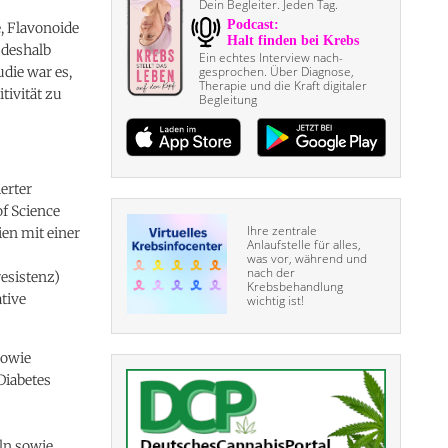
Dein Begleiter. Jeden Tag.
, Flavonoide
 deshalb
Ein echtes Interview nach­
die war es,
gesprochen. Über Diagnose,
Therapie und die Kraft digitaler
tivität zu
Begleitung
erter
f Science
Ihre zentrale
en mit einer
Anlaufstelle für alles,
was vor, während und
nach der
esistenz)
Krebsbehandlung
tive
wichtig ist!
sowie
Diabetes
ln sowie