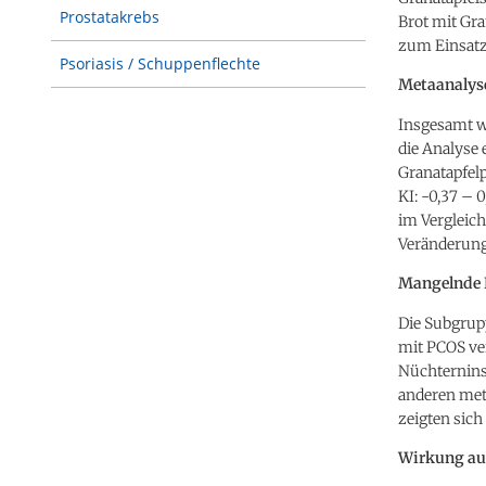
Prostatakrebs
Brot mit Gr
zum Einsatz
Psoriasis / Schuppenflechte
Metaanalyse
Insgesamt w
die Analyse 
Granatapfelp
KI: -0,37 – 0
im Vergleich
Veränderunge
Mangelnde E
Die Subgrup
mit PCOS ver
Nüchternins
anderen met
zeigten sich
Wirkung auf