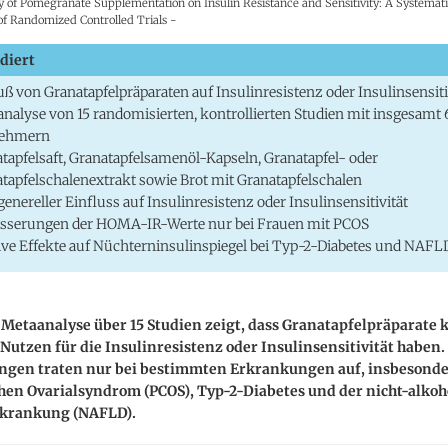
cy of Pomegranate Supplementation on Insulin Resistance and Sensitivity: A Systemat
of Randomized Controlled Trials -
diert
uß von Granatapfelpräparaten auf Insulinresistenz oder Insulinsensiti
nalyse von 15 randomisierten, kontrollierten Studien mit insgesamt 
nehmern
tapfelsaft, Granatapfelsamenöl-Kapseln, Granatapfel- oder
tapfelschalenextrakt sowie Brot mit Granatapfelschalen
genereller Einfluss auf Insulinresistenz oder Insulinsensitivität
esserungen der HOMA-IR-Werte nur bei Frauen mit PCOS
ive Effekte auf Nüchterninsulinspiegel bei Typ-2-Diabetes und NAFL
Metaanalyse über 15 Studien zeigt, dass Granatapfelpräparate 
Nutzen für die Insulinresistenz oder Insulinsensitivität haben.
ngen traten nur bei bestimmten Erkrankungen auf, insbesond
hen Ovarialsyndrom (PCOS), Typ-2-Diabetes und der nicht-alkoh
rkrankung (NAFLD).