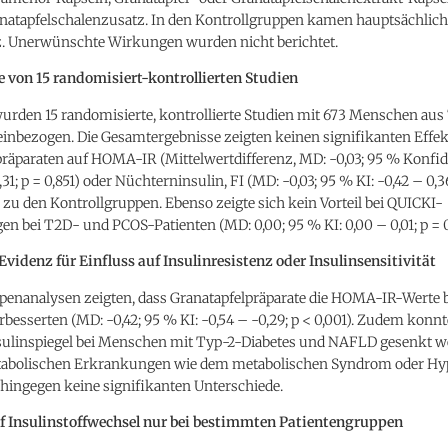
anatapfelschalenzusatz. In den Kontrollgruppen kamen hauptsächlich
. Unerwünschte Wirkungen wurden nicht berichtet.
 von 15 randomisiert-kontrollierten Studien
urden 15 randomisierte, kontrollierte Studien mit 673 Menschen aus 
einbezogen. Die Gesamtergebnisse zeigten keinen signifikanten Effe
räparaten auf HOMA-IR (Mittelwertdifferenz, MD: -0,03; 95 % Konfid
,31; p = 0,851) oder Nüchterninsulin, FI (MD: -0,03; 95 % KI: -0,42 – 0,3
 zu den Kontrollgruppen. Ebenso zeigte sich kein Vorteil bei QUICKI-
n bei T2D- und PCOS-Patienten (MD: 0,00; 95 % KI: 0,00 – 0,01; p = 0
videnz für Einfluss auf Insulinresistenz oder Insulinsensitivität
penanalysen zeigten, dass Granatapfelpräparate die HOMA-IR-Werte 
besserten (MD: -0,42; 95 % KI: -0,54 – -0,29; p < 0,001). Zudem konnt
ulinspiegel bei Menschen mit Typ-2-Diabetes und NAFLD gesenkt we
abolischen Erkrankungen wie dem metabolischen Syndrom oder Hyp
 hingegen keine signifikanten Unterschiede.
 Insulinstoffwechsel nur bei bestimmten Patientengruppen