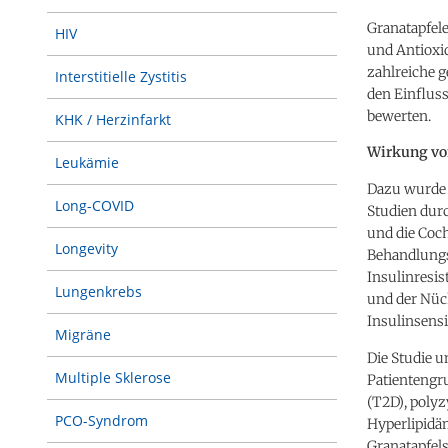
Granatapfele
HIV
und Antioxi
zahlreiche g
Interstitielle Zystitis
den Einfluss
bewerten.
KHK / Herzinfarkt
Wirkung von
Leukämie
Dazu wurde 
Long-COVID
Studien dur
und die Coc
Longevity
Behandlungs
Insulinresi
Lungenkrebs
und der Nüch
Insulinsensi
Migräne
Die Studie 
Multiple Sklerose
Patientengr
(T2D), poly
PCO-Syndrom
Hyperlipidäm
Granatapfel