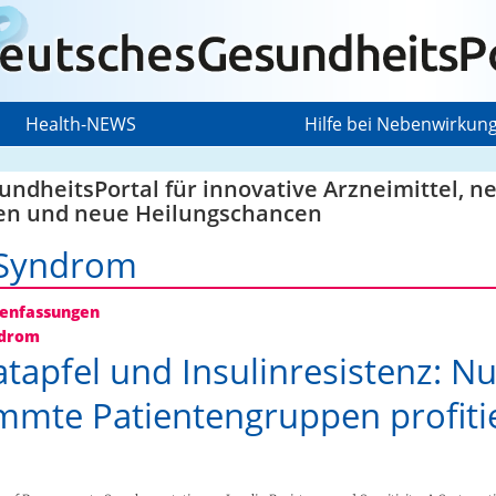
Health-NEWS
Hilfe bei Nebenwirkun
ndheitsPortal für innovative Arzneimittel, n
en und neue Heilungschancen
Syndrom
nfassungen
drom
tapfel und Insulinresistenz: Nu
mmte Patientengruppen profiti