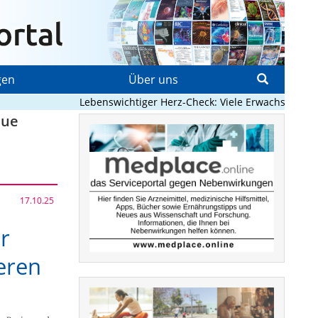
gen
Über uns
Lebenswichtiger Herz-Check: Viele Erwachsene mit ang
eue
17.10.25
r
eren