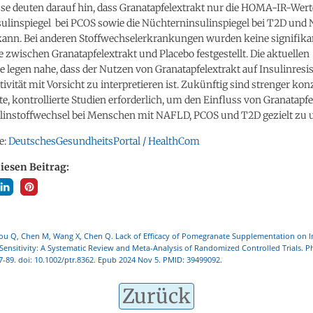
se deuten darauf hin,
dass Granatapfelextrakt nur die HOMA-IR-Wert
ulinspiegel bei PCOS sowie die Nüchterninsulinspiegel bei T2D un
kann.
Bei anderen Stoffwechselerkrankungen wurden keine signifika
 zwischen Granatapfelextrakt und Placebo festgestellt.
Die aktuellen
 legen nahe, dass der Nutzen von Granatapfelextrakt auf Insulinresi
ivität mit Vorsicht zu interpretieren ist.
Zukünftig sind strenger konz
e, kontrollierte Studien erforderlich, um den Einfluss von Granatapf
ulinstoffwechsel bei Menschen mit NAFLD, PCOS und T2D gezielt zu 
e:
DeutschesGesundheitsPortal / HealthCom
diesen Beitrag:
hou Q, Chen M, Wang X, Chen Q. Lack of Efficacy of Pomegranate Supplementation on I
Sensitivity: A Systematic Review and Meta-Analysis of Randomized Controlled Trials. P
77-89. doi: 10.1002/ptr.8362. Epub 2024 Nov 5. PMID: 39499092.
Zurück