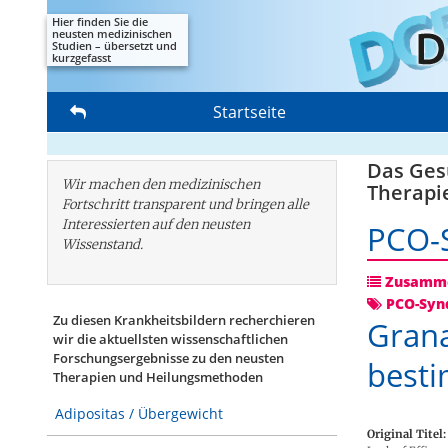
Hier finden Sie die
neusten medizinischen
Studien – übersetzt und
kurzgefasst
Startseite
Das Gesu
Wir machen den medizinischen
Therapi
Fortschritt transparent und bringen alle
Interessierten auf den neusten
PCO-
Wissenstand.
Zusamme
PCO-Syn
Zu diesen Krankheitsbildern recherchieren
Grana
wir die aktuellsten wissenschaftlichen
Forschungs­ergebnisse zu den neusten
besti
Therapien und Heilungsmethoden
Adipositas / Übergewicht
Original Titel: