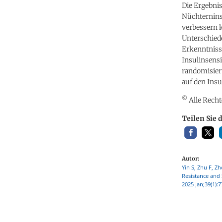
Die Ergebnis
Nüchternins
verbessern 
Unterschiede
Erkenntnisse
Insulinsensit
randomisiert
auf den Ins
©
Alle Recht
Teilen Sie 
Autor:
Yin S, Zhu F, Z
Resistance and 
2025 Jan;39(1):