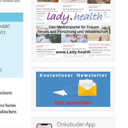
ic Review and
vität?
673
D
keinen
ere beim
olischen
Onkobutler-App