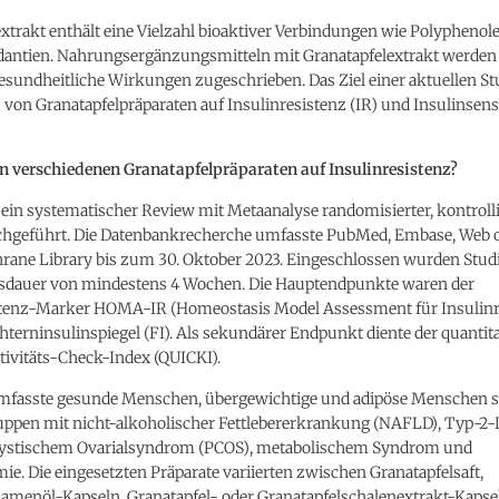
xtrakt enthält eine Vielzahl bioaktiver Verbindungen wie Polyphenole
dantien. Nahrungsergänzungsmitteln mit Granatapfelextrakt werden
esundheitliche Wirkungen zugeschrieben. Das Ziel einer aktuellen Stu
 von Granatapfelpräparaten auf Insulinresistenz (IR) und Insulinsensi
 verschiedenen Granatapfelpräparaten auf Insulinresistenz?
ein systematischer Review mit Metaanalyse randomisierter, kontrolli
chgeführt. Die Datenbankrecherche umfasste PubMed, Embase, Web o
hrane Library bis zum 30. Oktober 2023. Eingeschlossen wurden Studi
dauer von mindestens 4 Wochen. Die Hauptendpunkte waren der
stenz-Marker HOMA-IR (Homeostasis Model Assessment für Insulinr
terninsulinspiegel (FI). Als sekundärer Endpunkt diente der quantita
tivitäts-Check-Index (QUICKI).
umfasste gesunde Menschen, übergewichtige und adipöse Menschen 
uppen mit nicht-alkoholischer Fettlebererkrankung (NAFLD), Typ-2-
zystischem Ovarialsyndrom (PCOS), metabolischem Syndrom und
ie. Die eingesetzten Präparate variierten zwischen Granatapfelsaft,
samenöl-Kapseln, Granatapfel- oder Granatapfelschalenextrakt-Kapse