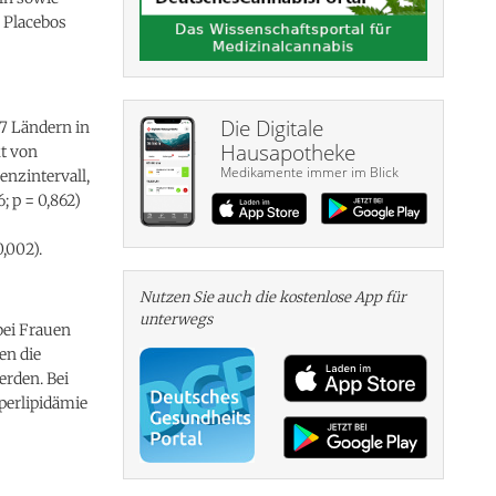
 Placebos
Die Digitale
7 Ländern in
Hausapotheke
kt von
Medikamente immer im Blick
enzintervall,
6; p = 0,862)
,002).
Nutzen Sie auch die kosten­lose App für
unterwegs
bei Frauen
en die
rden. Bei
erlipidämie