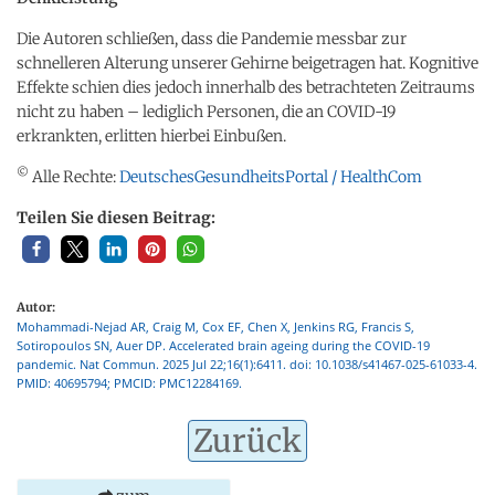
Die Autoren schließen, dass die Pandemie messbar zur
schnelleren Alterung unserer Gehirne beigetragen hat. Kognitive
Effekte schien dies jedoch innerhalb des betrachteten Zeitraums
nicht zu haben – lediglich Personen, die an COVID-19
erkrankten, erlitten hierbei Einbußen.
©
Alle Rechte:
DeutschesGesundheitsPortal / HealthCom
Teilen Sie diesen Beitrag:
Autor:
Mohammadi-Nejad AR, Craig M, Cox EF, Chen X, Jenkins RG, Francis S,
Sotiropoulos SN, Auer DP. Accelerated brain ageing during the COVID-19
pandemic. Nat Commun. 2025 Jul 22;16(1):6411. doi: 10.1038/s41467-025-61033-4.
PMID: 40695794; PMCID: PMC12284169.
Zurück