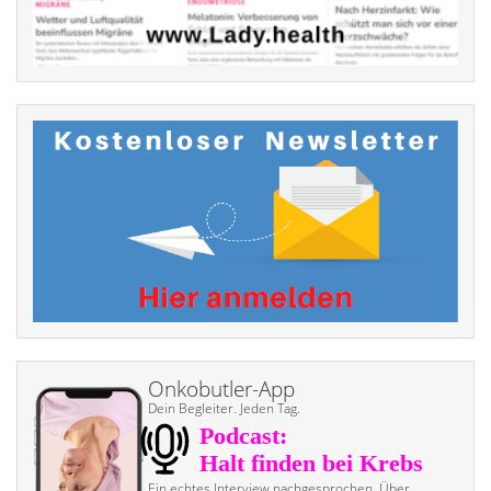
Onkobutler-App
Dein Begleiter. Jeden Tag.
Ein echtes Interview nach­gesprochen. Über