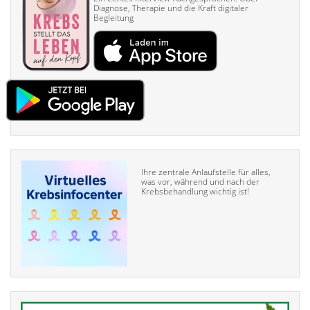
Diagnose, Therapie und die Kraft digitaler
Begleitung
Ihre zentrale Anlaufstelle für alles,
was vor, während und nach der
Krebsbehandlung wichtig ist!