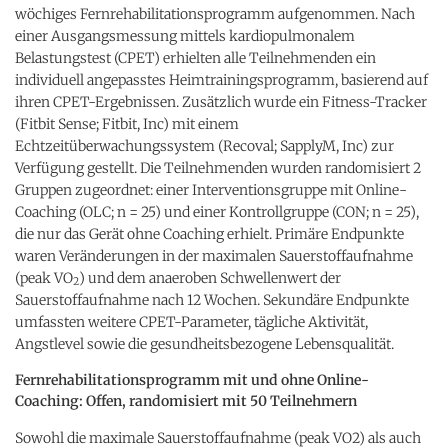
wöchiges Fernrehabilitationsprogramm aufgenommen. Nach
einer Ausgangsmessung mittels kardiopulmonalem
Belastungstest (CPET) erhielten alle Teilnehmenden ein
individuell angepasstes Heimtrainingsprogramm, basierend auf
ihren CPET-Ergebnissen. Zusätzlich wurde ein Fitness-Tracker
(Fitbit Sense; Fitbit, Inc) mit einem
Echtzeitüberwachungssystem (Recoval; SapplyM, Inc) zur
Verfügung gestellt. Die Teilnehmenden wurden randomisiert 2
Gruppen zugeordnet: einer Interventionsgruppe mit Online-
Coaching (OLC; n = 25) und einer Kontrollgruppe (CON; n = 25),
die nur das Gerät ohne Coaching erhielt. Primäre Endpunkte
waren Veränderungen in der maximalen Sauerstoffaufnahme
(peak VO
) und dem anaeroben Schwellenwert der
2
Sauerstoffaufnahme nach 12 Wochen. Sekundäre Endpunkte
umfassten weitere CPET-Parameter, tägliche Aktivität,
Angstlevel sowie die gesundheitsbezogene Lebensqualität.
Fernrehabilitationsprogramm mit und ohne Online-
Coaching: Offen, randomisiert mit 50 Teilnehmern
Sowohl die maximale Sauerstoffaufnahme (peak VO2) als auch