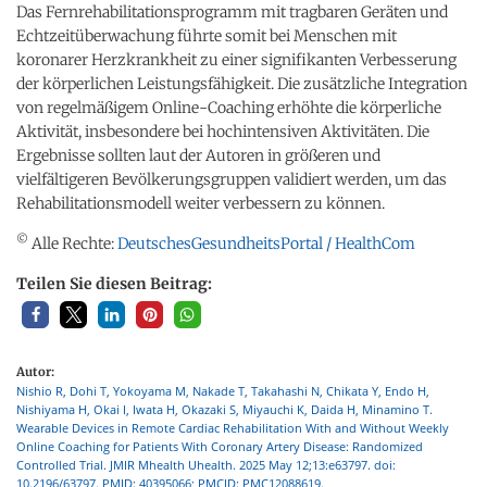
Das Fernrehabilitationsprogramm mit tragbaren Geräten und
Echtzeitüberwachung führte somit bei Menschen mit
koronarer Herzkrankheit zu einer signifikanten Verbesserung
der körperlichen Leistungsfähigkeit. Die zusätzliche Integration
von regelmäßigem Online-Coaching erhöhte die körperliche
Aktivität, insbesondere bei hochintensiven Aktivitäten. Die
Ergebnisse sollten laut der Autoren in größeren und
vielfältigeren Bevölkerungsgruppen validiert werden, um das
Rehabilitationsmodell weiter verbessern zu können.
©
Alle Rechte:
DeutschesGesundheitsPortal / HealthCom
Teilen Sie diesen Beitrag:
Autor:
Nishio R, Dohi T, Yokoyama M, Nakade T, Takahashi N, Chikata Y, Endo H,
Nishiyama H, Okai I, Iwata H, Okazaki S, Miyauchi K, Daida H, Minamino T.
Wearable Devices in Remote Cardiac Rehabilitation With and Without Weekly
Online Coaching for Patients With Coronary Artery Disease: Randomized
Controlled Trial. JMIR Mhealth Uhealth. 2025 May 12;13:e63797. doi:
10.2196/63797. PMID: 40395066; PMCID: PMC12088619.