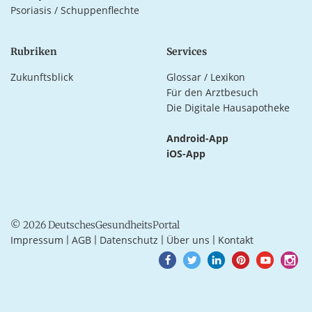
Psoriasis / Schuppenflechte
Rubriken
Services
Zukunftsblick
Glossar / Lexikon
Für den Arztbesuch
Die Digitale Hausapotheke
Android-App
iOS-App
© 2026 DeutschesGesundheitsPortal
Impressum
AGB
Datenschutz
Über uns
Kontakt
|
|
|
|
Goto
Goto
Goto
Goto
Goto
Goto
Facebook
Twitter
LinkedIn
Pinterest
Youtube
Instagra