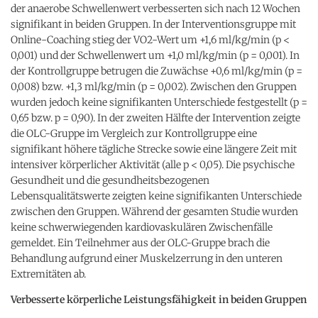
der anaerobe Schwellenwert verbesserten sich nach 12 Wochen
signifikant in beiden Gruppen. In der Interventionsgruppe mit
Online-Coaching stieg der VO2-Wert um +1,6 ml/kg/min (p <
0,001) und der Schwellenwert um +1,0 ml/kg/min (p = 0,001). In
der Kontrollgruppe betrugen die Zuwächse +0,6 ml/kg/min (p =
0,008) bzw. +1,3 ml/kg/min (p = 0,002). Zwischen den Gruppen
wurden jedoch keine signifikanten Unterschiede festgestellt (p =
0,65 bzw. p = 0,90). In der zweiten Hälfte der Intervention zeigte
die OLC-Gruppe im Vergleich zur Kontrollgruppe eine
signifikant höhere tägliche Strecke sowie eine längere Zeit mit
intensiver körperlicher Aktivität (alle p < 0,05). Die psychische
Gesundheit und die gesundheitsbezogenen
Lebensqualitätswerte zeigten keine signifikanten Unterschiede
zwischen den Gruppen. Während der gesamten Studie wurden
keine schwerwiegenden kardiovaskulären Zwischenfälle
gemeldet. Ein Teilnehmer aus der OLC-Gruppe brach die
Behandlung aufgrund einer Muskelzerrung in den unteren
Extremitäten ab.
Verbesserte körperliche Leistungsfähigkeit in beiden Gruppen