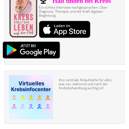
Ein echtes Interview nach­gesprochen. Über
Diagnose, Therapie und die Kraft digitaler
Begleitung
Ihre zentrale Anlaufstelle für alles,
was vor, während und nach der
Krebsbehandlung wichtig ist!