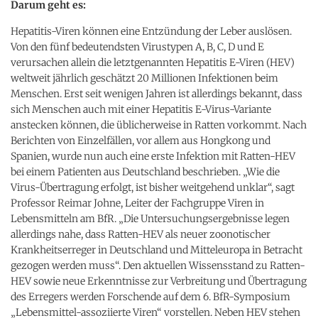
Darum geht es:
Hepatitis-Viren können eine Entzündung der Leber auslösen.
Von den fünf bedeutendsten Virustypen A, B, C, D und E
verursachen allein die letztgenannten Hepatitis E-Viren (HEV)
weltweit jährlich geschätzt 20 Millionen Infektionen beim
Menschen. Erst seit wenigen Jahren ist allerdings bekannt, dass
sich Menschen auch mit einer Hepatitis E-Virus-Variante
anstecken können, die üblicherweise in Ratten vorkommt. Nach
Berichten von Einzelfällen, vor allem aus Hongkong und
Spanien, wurde nun auch eine erste Infektion mit Ratten-HEV
bei einem Patienten aus Deutschland beschrieben. „Wie die
Virus-Übertragung erfolgt, ist bisher weitgehend unklar“, sagt
Professor Reimar Johne, Leiter der Fachgruppe Viren in
Lebensmitteln am BfR. „Die Untersuchungsergebnisse legen
allerdings nahe, dass Ratten-HEV als neuer zoonotischer
Krankheitserreger in Deutschland und Mitteleuropa in Betracht
gezogen werden muss“. Den aktuellen Wissensstand zu Ratten-
HEV sowie neue Erkenntnisse zur Verbreitung und Übertragung
des Erregers werden Forschende auf dem 6. BfR-Symposium
„Lebensmittel-assoziierte Viren“ vorstellen. Neben HEV stehen