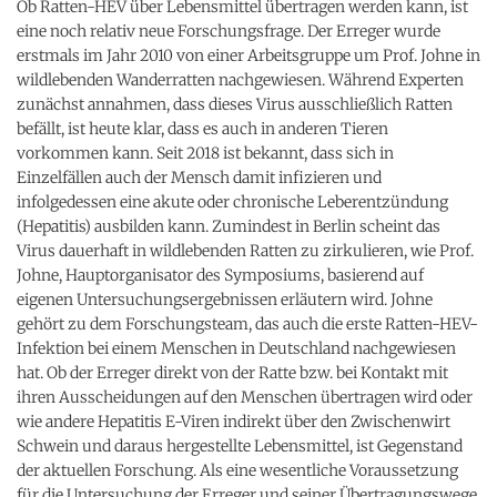
Ob Ratten-HEV über Lebensmittel übertragen werden kann, ist
eine noch relativ neue Forschungsfrage. Der Erreger wurde
erstmals im Jahr 2010 von einer Arbeitsgruppe um Prof. Johne in
wildlebenden Wanderratten nachgewiesen. Während Experten
zunächst annahmen, dass dieses Virus ausschließlich Ratten
befällt, ist heute klar, dass es auch in anderen Tieren
vorkommen kann. Seit 2018 ist bekannt, dass sich in
Einzelfällen auch der Mensch damit infizieren und
infolgedessen eine akute oder chronische Leberentzündung
(Hepatitis) ausbilden kann. Zumindest in Berlin scheint das
Virus dauerhaft in wildlebenden Ratten zu zirkulieren, wie Prof.
Johne, Hauptorganisator des Symposiums, basierend auf
eigenen Untersuchungsergebnissen erläutern wird. Johne
gehört zu dem Forschungsteam, das auch die erste Ratten-HEV-
Infektion bei einem Menschen in Deutschland nachgewiesen
hat. Ob der Erreger direkt von der Ratte bzw. bei Kontakt mit
ihren Ausscheidungen auf den Menschen übertragen wird oder
wie andere Hepatitis E-Viren indirekt über den Zwischenwirt
Schwein und daraus hergestellte Lebensmittel, ist Gegenstand
der aktuellen Forschung. Als eine wesentliche Voraussetzung
für die Untersuchung der Erreger und seiner Übertragungswege