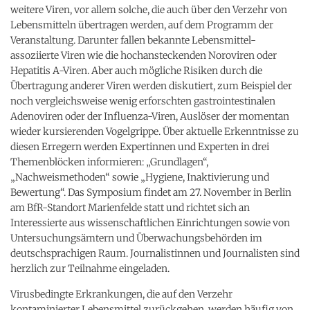
weitere Viren, vor allem solche, die auch über den Verzehr von
Lebensmitteln übertragen werden, auf dem Programm der
Veranstaltung. Darunter fallen bekannte Lebensmittel-
assoziierte Viren wie die hochansteckenden Noroviren oder
Hepatitis A-Viren. Aber auch mögliche Risiken durch die
Übertragung anderer Viren werden diskutiert, zum Beispiel der
noch vergleichsweise wenig erforschten gastrointestinalen
Adenoviren oder der Influenza-Viren, Auslöser der momentan
wieder kursierenden Vogelgrippe. Über aktuelle Erkenntnisse zu
diesen Erregern werden Expertinnen und Experten in drei
Themenblöcken informieren: „Grundlagen“,
„Nachweismethoden“ sowie „Hygiene, Inaktivierung und
Bewertung“. Das Symposium findet am 27. November in Berlin
am BfR-Standort Marienfelde statt und richtet sich an
Interessierte aus wissenschaftlichen Einrichtungen sowie von
Untersuchungsämtern und Überwachungsbehörden im
deutschsprachigen Raum. Journalistinnen und Journalisten sind
herzlich zur Teilnahme eingeladen.
Virusbedingte Erkrankungen, die auf den Verzehr
kontaminierter Lebensmittel zurückgehen, werden häufig von