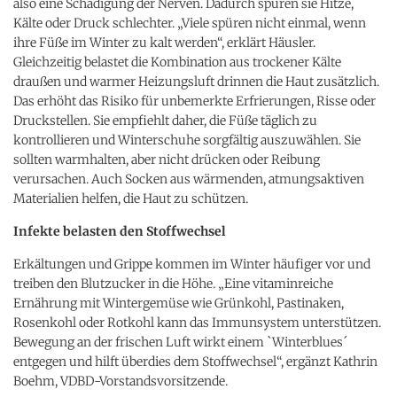
also eine Schädigung der Nerven. Dadurch spüren sie Hitze,
Kälte oder Druck schlechter. „Viele spüren nicht einmal, wenn
ihre Füße im Winter zu kalt werden“, erklärt Häusler.
Gleichzeitig belastet die Kombination aus trockener Kälte
draußen und warmer Heizungsluft drinnen die Haut zusätzlich.
Das erhöht das Risiko für unbemerkte Erfrierungen, Risse oder
Druckstellen. Sie empfiehlt daher, die Füße täglich zu
kontrollieren und Winterschuhe sorgfältig auszuwählen. Sie
sollten warmhalten, aber nicht drücken oder Reibung
verursachen. Auch Socken aus wärmenden, atmungsaktiven
Materialien helfen, die Haut zu schützen.
Infekte belasten den Stoffwechsel
Erkältungen und Grippe kommen im Winter häufiger vor und
treiben den Blutzucker in die Höhe. „Eine vitaminreiche
Ernährung mit Wintergemüse wie Grünkohl, Pastinaken,
Rosenkohl oder Rotkohl kann das Immunsystem unterstützen.
Bewegung an der frischen Luft wirkt einem `Winterblues´
entgegen und hilft überdies dem Stoffwechsel“, ergänzt Kathrin
Boehm, VDBD-Vorstandsvorsitzende.