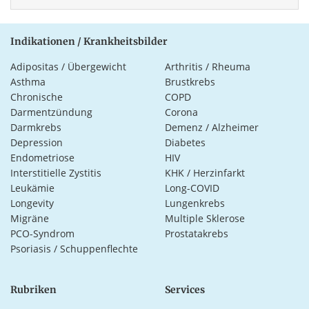
Indikationen / Krankheitsbilder
Adipositas / Übergewicht
Arthritis / Rheuma
Asthma
Brustkrebs
Chronische
COPD
Darmentzündung
Corona
Darmkrebs
Demenz / Alzheimer
Depression
Diabetes
Endometriose
HIV
Interstitielle Zystitis
KHK / Herzinfarkt
Leukämie
Long-COVID
Longevity
Lungenkrebs
Migräne
Multiple Sklerose
PCO-Syndrom
Prostatakrebs
Psoriasis / Schuppenflechte
Rubriken
Services