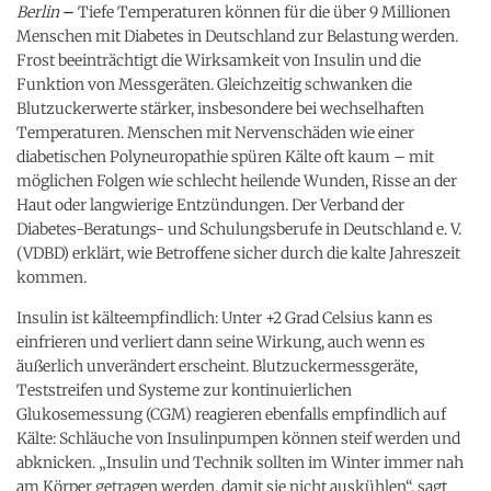
Berlin
–
Tiefe Temperaturen können für die über 9 Millionen
Menschen mit Diabetes in Deutschland zur Belastung werden.
Frost beeinträchtigt die Wirksamkeit von Insulin und die
Funktion von Messgeräten. Gleichzeitig schwanken die
Blutzuckerwerte stärker, insbesondere bei wechselhaften
Temperaturen. Menschen mit Nervenschäden wie einer
diabetischen Polyneuropathie spüren Kälte oft kaum – mit
möglichen Folgen wie schlecht heilende Wunden, Risse an der
Haut oder langwierige Entzündungen. Der Verband der
Diabetes-Beratungs- und Schulungsberufe in Deutschland e. V.
(VDBD) erklärt, wie Betroffene sicher durch die kalte Jahreszeit
kommen.
Insulin ist kälteempfindlich: Unter +2 Grad Celsius kann es
einfrieren und verliert dann seine Wirkung, auch wenn es
äußerlich unverändert erscheint. Blutzuckermessgeräte,
Teststreifen und Systeme zur kontinuierlichen
Glukosemessung (CGM) reagieren ebenfalls empfindlich auf
Kälte: Schläuche von Insulinpumpen können steif werden und
abknicken. „Insulin und Technik sollten im Winter immer nah
am Körper getragen werden, damit sie nicht auskühlen“, sagt