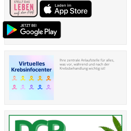
Ihre zentrale Anlaufstelle für alles,
was vor, während und nach der
Krebsbehandlung wichtig ist!