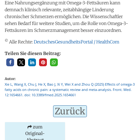
Eine Nahrungsergänzung mit Omega-3-Fettsäuren kann
demnach klinisch relevante, zeitabhängige Linderung
chronischer Schmerzen ermöglichen. Die Wissenschaftler
sehen Bedarf für weitere Studien, um die Rolle von Omega-3-
Fettsäuren im Schmerzmanagement besser einzuordnen.
©
Alle Rechte:
DeutschesGesundheitsPortal / HealthCom
Teilen Sie diesen Beitrag:
Autor:
Xie L, Wang X, Chu J, He X, Bao J, Xi Y, Wei X and Zhou Q (2025) Effects of omega-3
fatty acids on chronic pain: a systematic review and meta-analysis. Front. Med.
12:1654661. doi: 10.3389/fmed.2025.1654661
Zurück
zum
Original-
Abstract