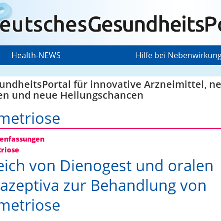
Health-NEWS
Hilfe bei Nebenwirkun
ndheitsPortal für innovative Arzneimittel, n
en und neue Heilungschancen
metriose
nfassungen
riose
eich von Dienogest und oralen
azeptiva zur Behandlung von
metriose