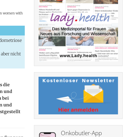
e in women with
ndometriose
 aber nicht
s die
en und
 bei
en und
stgestellt
Onkobutler-App