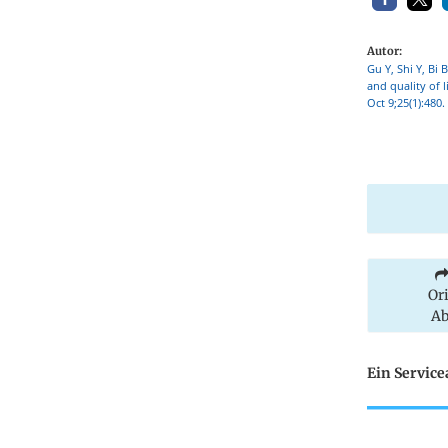
Autor:
Gu Y, Shi Y, Bi
and quality of 
Oct 9;25(1):480
Or
Ab
Ein Servic