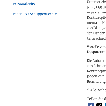
Unterbauchsc
Prostatakrebs
p = 0,009) u
Aspekten ver
Psoriasis / Schuppenflechte
Kontrazeptiv
mentalen Ko
von Dienoges
den Händen
Unterschied
Vorteile vo
Dyspareuni
Die Autoren
von Schmerz
Kontrazepti
jedoch kein 
Behandlunge
©
Alle Recht
Teilen Sie 