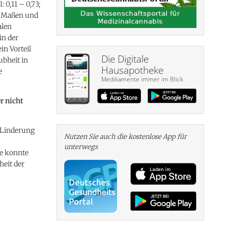
 0,11 – 0,73;
en Maßen und
alen
in der
n Vorteil
Die Digitale
ubheit in
Hausapotheke
e
Medikamente immer im Blick
r nicht
 Linderung
Nutzen Sie auch die kosten­lose App für
unterwegs
ie konnte
heit der