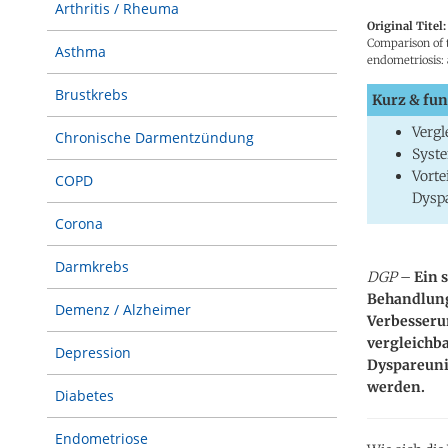
Arthritis / Rheuma
Original Titel:
Comparison of t
Asthma
endometriosis:
Brustkrebs
Kurz & fun
Vergl
Chronische Darmentzündung
Syste
Vorte
COPD
Dysp
Corona
Darmkrebs
DGP
–
Ein s
Behandlung
Demenz / Alzheimer
Verbesseru
vergleichb
Depression
Dyspareunie
werden.
Diabetes
Endometriose