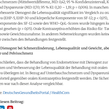
hmerzen (Mittelwertdifferenz, MD: 0,42; 95 % Konfidenzintervall, KI:
nd Dyspareunie (MD: 0,70; 95 % KI: 0,20 – 1,19; p = 0,006). In manch
besserte Dienogest die Lebensqualität signifikant im Vergleich zu or
a (EHP-5, EHP-30 und körperliche Komponente von SF-12; p < 0,05), 
mponente des SF-12 sowie den WHO-QoL-Scores wurde hingegen kei
t gesehen (p > 0,05). Orale Kontrazeptiva erhöhten das Risiko für Ta
 sowie Gewichtszunahme. In anderen Nebenwirkungen wurden kein
e zwischen den Behandlungen festgestellt.
n Dienogest bei Schmerzlinderung, Lebensqualität und Gewicht, abe
e und Pelvisschmerz
 schließen, dass die Behandlung von Endometriose mit Dienogest zur
en und Verbesserung der Lebensqualität der Behandlung mit oralen
va überlegen ist. In Bezug auf Unterbauchschmerzen und Dyspareun
Vorteil gegenüber oralen Kontrazeptiva festgestellt werden. Die Sicher
n war nach dieser Analyse vergleichbar.
e:
DeutschesGesundheitsPortal / HealthCom
diesen Beitrag: