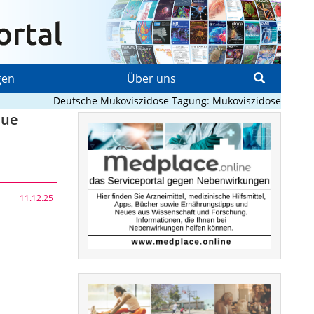
gen
Über uns
Deutsche Mukoviszidose Tagung: Mukoviszidose neu denken
eue
11.12.25