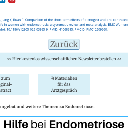
 B, Jiang Y, Ruan F. Comparison of the short-term effects of dienogest and oral contracep
life in women with endometriosis: a systematic review and meta-analysis. BMC Womens
. doi: 10.1186/s12905-025-03985-9. PMID: 41068815; PMCID: PMC12509360.
Zurück
>> Hier kostenlos wissenschaftlichen Newsletter bestellen <<
zum
Materialien
iginal-
für das
stract
Arztgespräch
eangebot und weitere Themen zu Endometriose: