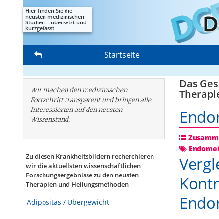
Hier finden Sie die
neusten medizinischen
Studien – übersetzt und
kurzgefasst
Startseite
Das Gesu
Wir machen den medizinischen
Therapi
Fortschritt transparent und bringen alle
Interessierten auf den neusten
Endo
Wissenstand.
Zusamme
Endomet
Zu diesen Krankheitsbildern recherchieren
Vergl
wir die aktuellsten wissenschaftlichen
Forschungs­ergebnisse zu den neusten
Kontr
Therapien und Heilungsmethoden
Endo
Adipositas / Übergewicht