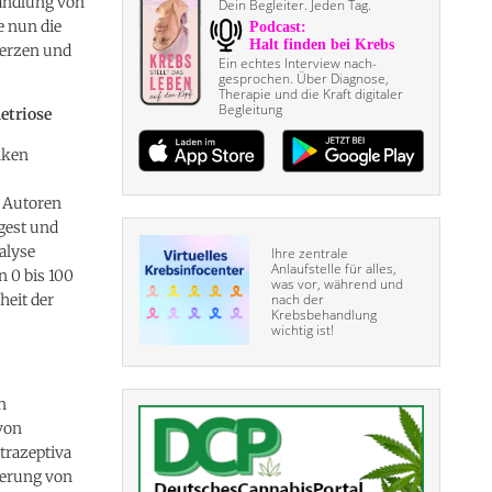
handlung von
Dein Begleiter. Jeden Tag.
e nun die
merzen und
Ein echtes Interview nach­
gesprochen. Über Diagnose,
Therapie und die Kraft digitaler
Begleitung
etriose
nken
e Autoren
ogest und
alyse
Ihre zentrale
Anlaufstelle für alles,
n 0 bis 100
was vor, während und
heit der
nach der
Krebsbehandlung
wichtig ist!
n
von
trazeptiva
nderung von