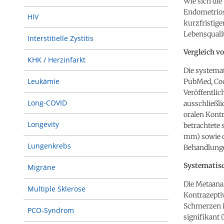
Wie sich die
Endometriose
HIV
kurzfristige
Lebensquali
Interstitielle Zystitis
Vergleich v
KHK / Herzinfarkt
Die systema
Leukämie
PubMed, Coc
Veröffentli
Long-COVID
ausschließli
oralen Kont
Longevity
betrachtete 
mm) sowie di
Lungenkrebs
Behandlung
Systematisc
Migräne
Die Metaana
Multiple Sklerose
Kontrazepti
Schmerzen i
PCO-Syndrom
signifikant 