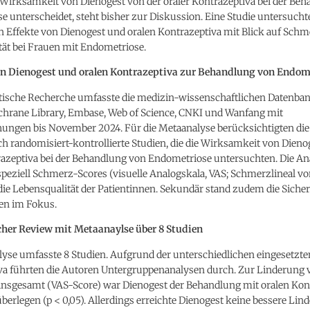
 Wirksamkeit von Dienogest von der oraler Kontrazeptiva bei der Be
 unterscheidet, steht bisher zur Diskussion. Eine Studie untersucht
n Effekte von Dienogest und oralen Kontrazeptiva mit Blick auf Sch
tät bei Frauen mit Endometriose.
on Dienogest und oralen Kontrazeptiva zur Behandlung von Endom
tische Recherche umfasste die medizin-wissenschaftlichen Datenba
hrane Library, Embase, Web of Science, CNKI und Wanfang mit
chungen bis November 2024. Für die Metaanalyse berücksichtigten di
ch randomisiert-kontrollierte Studien, die die Wirksamkeit von Dien
razeptiva bei der Behandlung von Endometriose untersuchten. Die An
speziell Schmerz-Scores (visuelle Analogskala, VAS; Schmerzlineal vo
e Lebensqualität der Patientinnen. Sekundär stand zudem die Sicher
en im Fokus.
her Review mit Metaanaylse über 8 Studien
lyse umfasste 8 Studien. Aufgrund der unterschiedlichen eingesetzte
va führten die Autoren Untergruppenanalysen durch. Zur Linderung 
nsgesamt (VAS-Score) war Dienogest der Behandlung mit oralen Kon
überlegen (p < 0,05). Allerdings erreichte Dienogest keine bessere Li