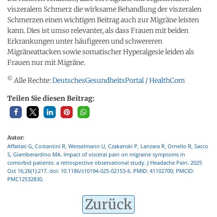
viszeralem Schmerz die wirksame Behandlung der viszeralen
Schmerzen einen wichtigen Beitrag auch zur Migräne leisten
kann. Dies ist umso relevanter, als dass Frauen mit beiden
Erkrankungen unter häufigeren und schwereren
Migräneattacken sowie somatischer Hyperalgesie leiden als
Frauen nur mit Migräne.
©
Alle Rechte:
DeutschesGesundheitsPortal / HealthCom
Teilen Sie diesen Beitrag:
Autor:
Affaitati G, Costantini R, Wesselmann U, Czakanski P, Lanzara R, Ornello R, Sacco
S, Giamberardino MA. Impact of visceral pain on migraine symptoms in
comorbid patients: a retrospective observational study. J Headache Pain. 2025
Oct 16;26(1):217. doi: 10.1186/s10194-025-02153-6. PMID: 41102700; PMCID:
PMC12532830.
Zurück