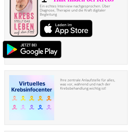
Ein echtes Interview nach­gesprochen. Über
Diagnose, Therapie und die Kraft digitaler
Begleitung
Ihre zentrale Anlaufstelle für alles,
was vor, während und nach der
Krebsbehandlung wichtig ist!