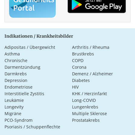
Indikationen / Krankheitsbilder
Adipositas / Übergewicht
Arthritis / Rheuma
Asthma
Brustkrebs
Chronische
COPD
Darmentzündung
Corona
Darmkrebs
Demenz / Alzheimer
Depression
Diabetes
Endometriose
HIV
Interstitielle Zystitis
KHK / Herzinfarkt
Leukämie
Long-COVID
Longevity
Lungenkrebs
Migräne
Multiple Sklerose
PCO-Syndrom
Prostatakrebs
Psoriasis / Schuppenflechte