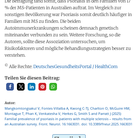
Die Befragung fand somit, dass Psoriasis in den Familien von 17
% der MS-Patienten in Australien auftrat. Im Vergleich zur
sonstigen Bevölkerung war Psoriasis somit deutlich häufiger in
Familien mit MS zu finden. Die beiden
Autoimmunerkrankungen scheinen demnach genetisch
miteinander verbunden zu sein. Weitere Forschung, so die
Autoren, sollte diese Assoziation untersuchen, um
Risikofaktoren und mögliche Behandlungsstrategien besser zu
verstehen.
©
Alle Rechte:
DeutschesGesundheitsPortal / HealthCom
Teilen Sie diesen Beitrag:
Autor:
Mangkorntongsakul V, Fontes-Villalba A, Kwong C-TJ, Charlton O, McGuire HM,
Montague T, Phan K, Venkatesha V, Herkes G, Smith S and Parratt J (2025)
Familial prevalence of psoriasis in patients with multiple sclerosis – results from
an Australian survey. Front. Neurol. 16:1663031. doi: 10.3389/fneur.2025.1663031