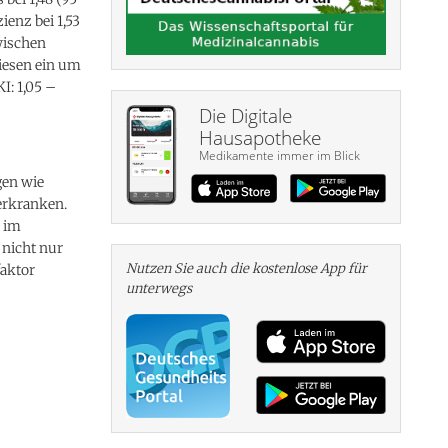
zienz bei 1,53
wischen
iesen ein um
I: 1,05 –
Die Digitale
Hausapotheke
Medikamente immer im Blick
gen wie
erkranken.
n im
 nicht nur
Nutzen Sie auch die kosten­lose App für
faktor
unterwegs