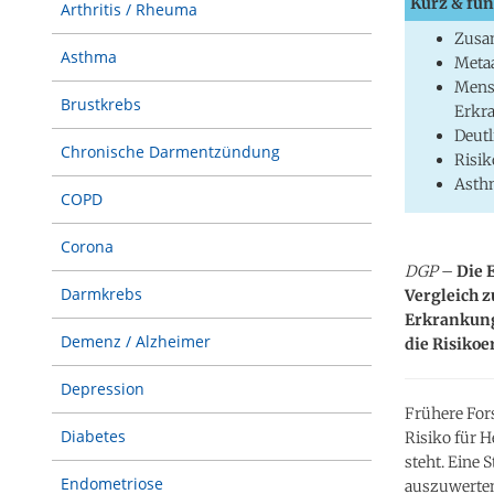
Kurz & fun
Arthritis / Rheuma
Zusa
Asthma
Metaa
Mensc
Brustkrebs
Erkr
Deutl
Chronische Darmentzündung
Risik
Asthm
COPD
Corona
DGP
–
Die 
Darmkrebs
Vergleich z
Erkrankunge
Demenz / Alzheimer
die Risikoe
Depression
Frühere For
Diabetes
Risiko für 
steht. Eine 
Endometriose
auszuwerten