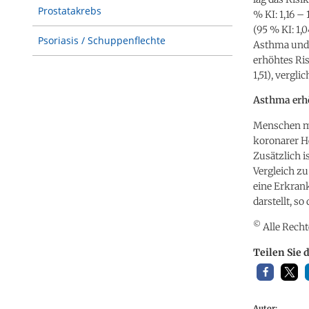
Prostatakrebs
% KI: 1,16 – 
(95 % KI: 1
Psoriasis / Schuppenflechte
Asthma und 
erhöhtes Ris
1,51), verg
Asthma erhö
Menschen mi
koronarer H
Zusätzlich i
Vergleich z
eine Erkran
darstellt, so
©
Alle Recht
Teilen Sie 
Autor: