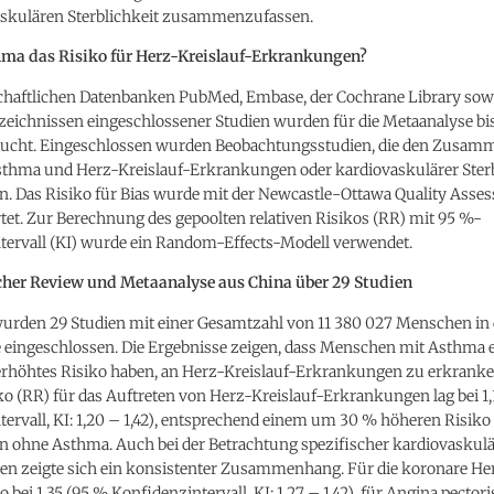
askulären Sterblichkeit zusammenzufassen.
ma das Risiko für Herz-Kreislauf-Erkrankungen?
chaftlichen Datenbanken PubMed, Embase, der Cochrane Library sow
zeichnissen eingeschlossener Studien wurden für die Metaanalyse bis 
ucht. Eingeschlossen wurden Beobachtungsstudien, die den Zusa
thma und Herz-Kreislauf-Erkrankungen oder kardiovaskulärer Sterb
n. Das Risiko für Bias wurde mit der Newcastle-Ottawa Quality Asse
et. Zur Berechnung des gepoolten relativen Risikos (RR) mit 95 %-
tervall (KI) wurde ein Random-Effects-Modell verwendet.
her Review und Metaanalyse aus China über 29 Studien
urden 29 Studien mit einer Gesamtzahl von 11 380 027 Menschen in 
 eingeschlossen. Die Ergebnisse zeigen, dass Menschen mit Asthma 
 erhöhtes Risiko haben, an Herz-Kreislauf-Erkrankungen zu erkranke
iko (RR) für das Auftreten von Herz-Kreislauf-Erkrankungen lag bei 1
ervall, KI: 1,20 – 1,42), entsprechend einem um 30 % höheren Risiko
 ohne Asthma. Auch bei der Betrachtung spezifischer kardiovaskulä
n zeigte sich ein konsistenter Zusammenhang. Für die koronare He
o bei 1,35 (95 % Konfidenzintervall, KI: 1,27 – 1,42), für Angina pectoris