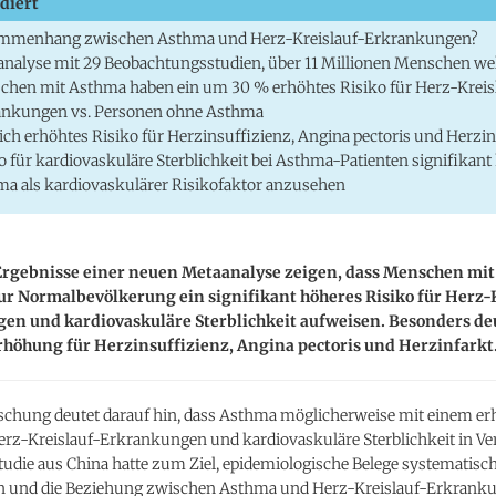
diert
mmenhang zwischen Asthma und Herz-Kreislauf-Erkrankungen?
nalyse mit 29 Beobachtungsstudien, über 11 Millionen Menschen we
hen mit Asthma haben ein um 30 % erhöhtes Risiko für Herz-Kreis
ankungen vs. Personen ohne Asthma
ich erhöhtes Risiko für Herzinsuffizienz, Angina pectoris und Herzin
o für kardiovaskuläre Sterblichkeit bei Asthma-Patienten signifikant
a als kardiovaskulärer Risikofaktor anzusehen
Ergebnisse einer neuen Metaanalyse zeigen, dass Menschen mi
ur Normalbevölkerung ein signifikant höheres Risiko für Herz-
n und kardiovaskuläre Sterblichkeit aufweisen. Besonders deu
rhöhung für Herzinsuffizienz, Angina pectoris und Herzinfarkt
schung deutet darauf hin, dass Asthma möglicherweise mit einem e
Herz-Kreislauf-Erkrankungen und kardiovaskuläre Sterblichkeit in V
Studie aus China hatte zum Ziel, epidemiologische Belege systematisc
 und die Beziehung zwischen Asthma und Herz-Kreislauf-Erkrank