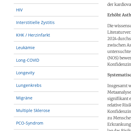
der kardiov
HIV
Erhöht Asth
Interstitielle Zystitis
Die wissens
Literaturver
KHK / Herzinfarkt
2024 durchs
zwischen As
Leukämie
untersuchte
(NOS) bewert
Long-COVID
Konfidenzin
Longevity
Systematisc
Lungenkrebs
Insgesamt w
Metaanalyse
Migräne
signifikant
relative Ris
Multiple Sklerose
Konfidenzint
zu Menschen
PCO-Syndrom
Erkrankunge
lag das Risik