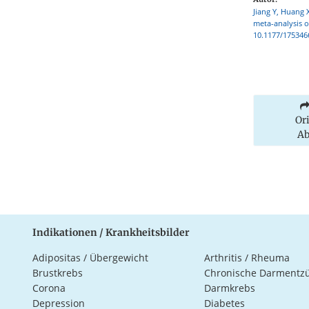
Jiang Y, Huang 
meta-analysis o
10.1177/175346
Or
Ab
Indikationen / Krankheitsbilder
Adipositas / Übergewicht
Arthritis / Rheuma
Brustkrebs
Chronische Darmentz
Corona
Darmkrebs
Depression
Diabetes