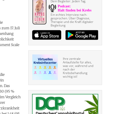
Dein Begleiter. Jeden Tag.
Ein echtes Interview nach­
gesprochen. Über Diagnose,
Therapie und die Kraft digitaler
ie
Begleitung
zum 17. Juli
mmenhang
lichkeit
ssment Scale
Ihre zentrale
Anlaufstelle für alles,
was vor, während und
nach der
Krebsbehandlung
die
wichtig ist!
ein
n. Das
,30 (95 %
 im Vergleich
rer
rzkrankheit
 bei 1,48 (95