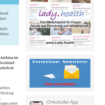
ltweit
lauf-
farkt
 höher
t Asthma im
Kreislauf-
tlich ist
.
rhöhten
erbindung
h
Onkobutler-App
ungen sowie