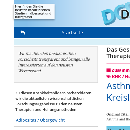
Hier finden Sie die
neusten medizinischen
Studien – übersetzt und
kurzgefasst
Startseite
Das Gesu
Wir machen den medizinischen
Therapi
Fortschritt transparent und bringen alle
Interessierten auf den neusten
Zusamme
Wissenstand.
KHK / He
Asthm
Zu diesen Krankheitsbildern recherchieren
Kreis
wir die aktuellsten wissenschaftlichen
Forschungs­ergebnisse zu den neusten
Therapien und Heilungsmethoden
Original Titel:
Asthma and the 
Adipositas / Übergewicht