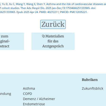
X, Yu D, Xu C, Wang Y, Wang X, Shen Y. Asthma and the risk of cardiovascular diseases a
f cohort studies. Ther Adv Respir Dis. 2025 Jan-Dec;19:17534666251333965. doi:
66251333965. Epub 2025 Apr 24. PMID: 40272211; PMCID: PMC12035221.
Zurück
zum
Materialien
iginal-
für das
stract
Arztgespräch
Rubriken
Asthma
Zukunftsblick
ündung
COPD
Demenz / Alzheimer
Endometriose