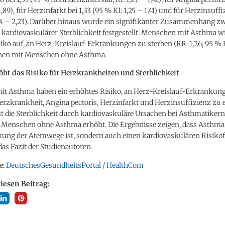
1,89), für Herzinfarkt bei 1,33 (95 % KI: 1,25 – 1,41) und für Herzinsuffi
,04 – 2,23). Darüber hinaus wurde ein signifikanter Zusammenhang z
kardiovaskulärer Sterblichkeit festgestellt. Menschen mit Asthma w
iko auf, an Herz-Kreislauf-Erkrankungen zu sterben (RR: 1,26; 95 % K
lichen mit Menschen ohne Asthma.
ht das Risiko für Herzkrankheiten und Sterblichkeit
t Asthma haben ein erhöhtes Risiko, an Herz-Kreislauf-Erkrankun
erzkrankheit, Angina pectoris, Herzinfarkt und Herzinsuffizienz zu 
st die Sterblichkeit durch kardiovaskuläre Ursachen bei Asthmatiker
u Menschen ohne Asthma erhöht. Die Ergebnisse zeigen, dass Asthma
kung der Atemwege ist, sondern auch einen kardiovaskulären Risiko
 das Fazit der Studienautoren.
e:
DeutschesGesundheitsPortal / HealthCom
diesen Beitrag: