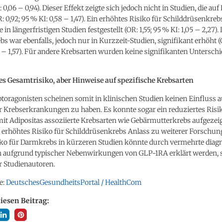
: 0,06 – 0,94). Dieser Effekt zeigte sich jedoch nicht in Studien, die auf
R: 0,92; 95 % KI: 0,58 – 1,47). Ein erhöhtes Risiko für Schilddrüsenkre
in längerfristigen Studien festgestellt (OR: 1,55; 95 % KI: 1,05 – 2,27).
s war ebenfalls, jedoch nur in Kurzzeit-Studien, signifikant erhöht (O
3 – 1,57). Für andere Krebsarten wurden keine signifikanten Untersch
es Gesamtrisiko, aber Hinweise auf spezifische Krebsarten
oragonisten scheinen somit in klinischen Studien keinen Einfluss a
r Krebserkrankungen zu haben. Es konnte sogar ein reduziertes Risi
it Adipositas assoziierte Krebsarten wie Gebärmutterkrebs aufgezei
erhöhtes Risiko für Schilddrüsenkrebs Anlass zu weiterer Forschung
iko für Darmkrebs in kürzeren Studien könnte durch vermehrte diag
ufgrund typischer Nebenwirkungen von GLP-1RA erklärt werden, s
 Studienautoren.
e:
DeutschesGesundheitsPortal / HealthCom
diesen Beitrag: