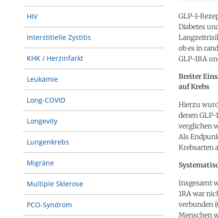
GLP-1-Rezep
HIV
Diabetes und
Interstitielle Zystitis
Langzeitrisi
ob es in ran
KHK / Herzinfarkt
GLP-1RA und
Breiter Ein
Leukämie
auf Krebs
Long-COVID
Hierzu wurde
denen GLP-1
Longevity
verglichen 
Als Endpunk
Lungenkrebs
Krebsarten a
Migräne
Systematisc
Insgesamt w
Multiple Sklerose
1RA war nic
verbunden (O
PCO-Syndrom
Menschen wu