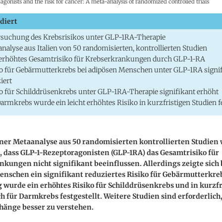
agonists and the risk for cancer: A meta-analysis of randomized controlled trials
diert
suchung des Krebsrisikos unter GLP-1RA-Therapie
nalyse aus Italien von 50 randomisierten, kontrollierten Studien
erhöhtes Gesamtrisiko für Krebserkrankungen durch GLP-1-RA
o für Gebärmutterkrebs bei adipösen Menschen unter GLP-1RA signi
iert
o für Schilddrüsenkrebs unter GLP-1RA-Therapie signifikant erhöht
armkrebs wurde ein leicht erhöhtes Risiko in kurzfristigen Studien fe
iner Metaanalyse aus 50 randomisierten kontrollierten Studien
t, dass GLP-1-Rezeptoragonisten (GLP-1RA) das Gesamtrisiko für
kungen nicht signifikant beeinflussen. Allerdings zeigte sich 
enschen ein signifikant reduziertes Risiko für Gebärmutterkre
g wurde ein erhöhtes Risiko für Schilddrüsenkrebs und in kurzf
h für Darmkrebs festgestellt. Weitere Studien sind erforderlich
nge besser zu verstehen.