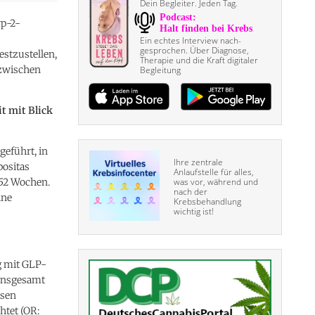
Dein Begleiter. Jeden Tag.
p-2-
Ein echtes Interview nach­
gesprochen. Über Diagnose,
estzustellen,
Therapie und die Kraft digitaler
 zwischen
Begleitung
t mit Blick
geführt, in
Ihre zentrale
positas
Anlaufstelle für alles,
 52 Wochen.
was vor, während und
nach der
lne
Krebsbehandlung
wichtig ist!
g mit GLP-
 insgesamt
ösen
htet (OR: