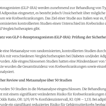
toragonisten (GLP-1RA) werden zunehmend zur Behandlung von Ty
 Adipositas eingesetzt, es besteht jedoch Unsicherheit über mögliche
ken wie Krebserkrankungen. Das Ziel einer Studie aus Italien war es, f
domisierten kontrollierten Studien einen Unterschied im Krebsrisiko
 Vergleichstherapien gibt.
satz von GLP-1-Rezeptoragonisten (GLP-1RA): Prüfung der Sicherhei
 eine Metaanalyse von randomisierten, kontrollierten Studien durch
RA mit verschiedenen Vergleichstherapien bei Diabetes und/oder Adi
wurden. Alle eingeschlossenen Studien hatten eine Mindestdauer von
te wurden die Gesamtinzidenz von Krebserkrankungen sowie einze
nalysiert.
her Review und Metaanalyse über 50 Studien
urden 50 Studien in die Metaanalyse eingeschlossen. Die Behandlun
ht mit einem signifikant veränderten Risiko für Krebserkrankungen
dds Ratio, OR: 1,05; 95 % Konfidenzintervall, KI: 0,98 – 1,13). Bei adip
rde ein signifikant reduziertes Risiko für Gebärmutterkrebs beobac