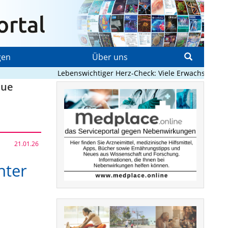
gen
Über uns
Lebenswichtiger Herz-Check: Viele Erwachsene mit an
eue
21.01.26
nter