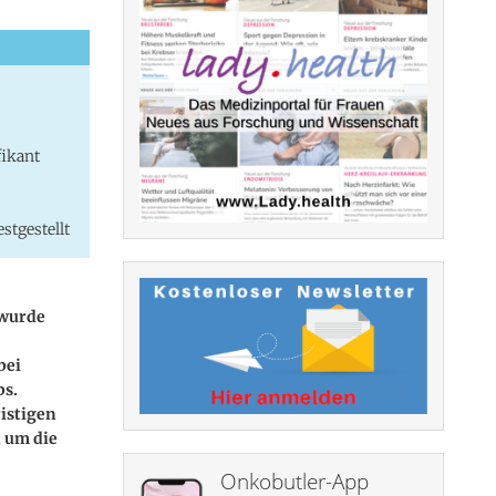
fikant
stgestellt
 wurde
bei
bs.
ristigen
, um die
Onkobutler-App