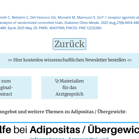
rinelli C, Bettarini C, Del Vescovo GG, Monami M, Mannucci E. GLP-1 receptor agonists an
analysis of randomized controlled trials. Diabetes Obes Metab. 2025 Aug;27(8):4454-446
489. Epub 2025 May 29. PMID: 40437949; PMCID: PMC12232360.
Zurück
>> Hier kostenlos wissenschaftlichen Newsletter bestellen <<
zum
Materialien
iginal-
für das
stract
Arztgespräch
eangebot und weitere Themen zu Adipositas / Übergewicht: