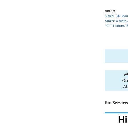
Autor:
Silverii GA, Ma
cancer: A meta-
10.1111/dom.16
Or
Ab
Ein Servic