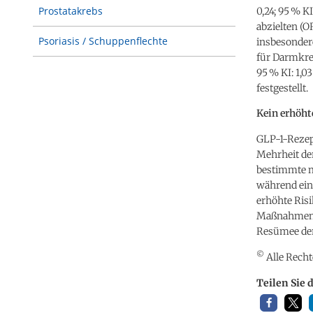
Prostatakrebs
0,24; 95 % KI
abzielten (O
Psoriasis / Schuppenflechte
insbesondere 
für Darmkreb
95 % KI: 1,0
festgestellt.
Kein erhöht
GLP-1-Rezept
Mehrheit de
bestimmte m
während ein 
erhöhte Ris
Maßnahmen a
Resümee der
©
Alle Recht
Teilen Sie 