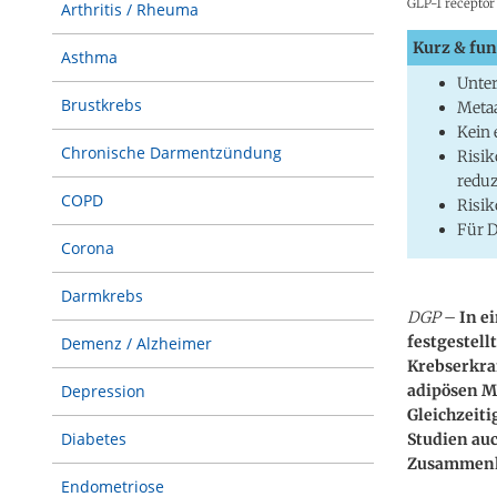
GLP-1 receptor 
Arthritis / Rheuma
Kurz & fun
Asthma
Unter
Brustkrebs
Metaa
Kein 
Chronische Darmentzündung
Risik
reduz
COPD
Risik
Für D
Corona
Darmkrebs
DGP
–
In e
festgestell
Demenz / Alzheimer
Krebserkran
adipösen M
Depression
Gleichzeiti
Diabetes
Studien auc
Zusammenhä
Endometriose