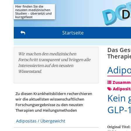
Hier finden Sie die
neusten medizinischen
Studien – übersetzt und
kurzgefasst
Startseite
Das Gesu
Wir machen den medizinischen
Therapi
Fortschritt transparent und bringen alle
Interessierten auf den neusten
Adipo
Wissenstand.
Zusamme
Adiposit
Zu diesen Krankheitsbildern recherchieren
Kein 
wir die aktuellsten wissenschaftlichen
Forschungs­ergebnisse zu den neusten
GLP-1
Therapien und Heilungsmethoden
Adipositas / Übergewicht
Original Titel: