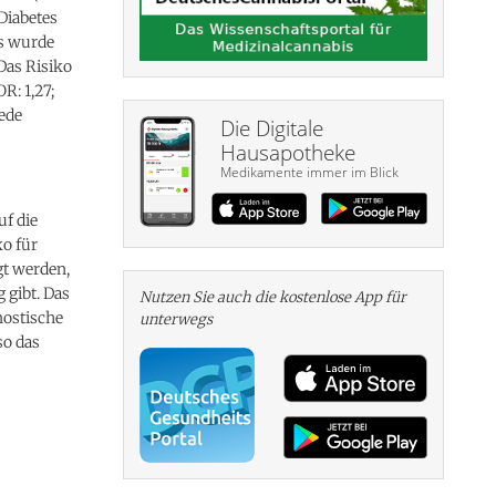
 Diabetes
bs wurde
 Das Risiko
R: 1,27;
iede
Die Digitale
Hausapotheke
Medikamente immer im Blick
uf die
ko für
gt werden,
 gibt. Das
Nutzen Sie auch die kosten­lose App für
nostische
unterwegs
o das