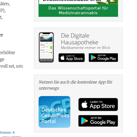
äten,
P),
t,
Die Digitale
er
Hausapotheke
Medikamente immer im Blick
 erhöhte
ige
oll sei, um
Nutzen Sie auch die kosten­lose App für
unterwegs
disease: A