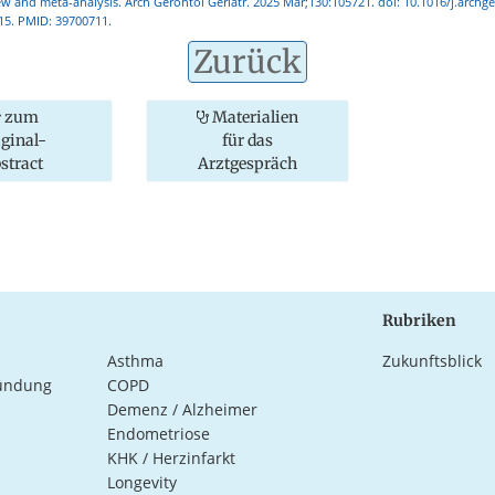
ew and meta-analysis. Arch Gerontol Geriatr. 2025 Mar;130:105721. doi: 10.1016/j.archg
15. PMID: 39700711.
Zurück
zum
Materialien
iginal-
für das
stract
Arztgespräch
Rubriken
Asthma
Zukunftsblick
ündung
COPD
Demenz / Alzheimer
Endometriose
KHK / Herzinfarkt
Longevity