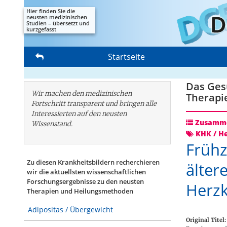
Hier finden Sie die
neusten medizinischen
Studien – übersetzt und
kurzgefasst
Startseite
Das Gesu
Wir machen den medizinischen
Therapi
Fortschritt transparent und bringen alle
Interessierten auf den neusten
Zusamme
Wissenstand.
KHK / He
Frühz
Zu diesen Krankheitsbildern recherchieren
älter
wir die aktuellsten wissenschaftlichen
Forschungs­ergebnisse zu den neusten
Herzk
Therapien und Heilungsmethoden
Adipositas / Übergewicht
Original Titel: