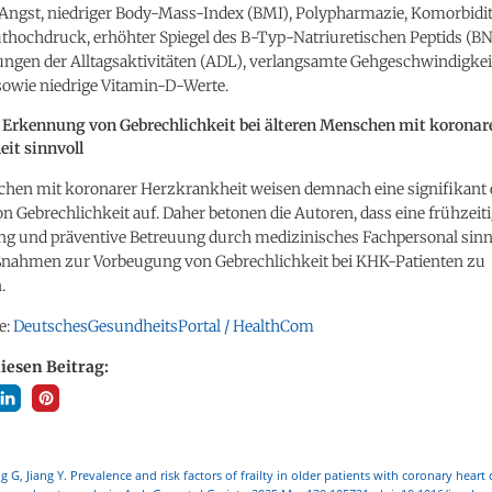
 Angst, niedriger Body-Mass-Index (BMI), Polypharmazie, Komorbidit
uthochdruck, erhöhter Spiegel des B-Typ-Natriuretischen Peptids (BN
ngen der Alltagsaktivitäten (ADL), verlangsamte Gehgeschwindigkei
sowie niedrige Vitamin-D-Werte.
 Erkennung von Gebrechlichkeit bei älteren Menschen mit koronar
it sinnvoll
chen mit koronarer Herzkrankheit weisen demnach eine signifikant
n Gebrechlichkeit auf. Daher betonen die Autoren, dass eine frühzeit
g und präventive Betreuung durch medizinisches Fachpersonal sinnv
ßnahmen zur Vorbeugung von Gebrechlichkeit bei KHK-Patienten zu
.
e:
DeutschesGesundheitsPortal / HealthCom
diesen Beitrag:
g G, Jiang Y. Prevalence and risk factors of frailty in older patients with coronary heart 