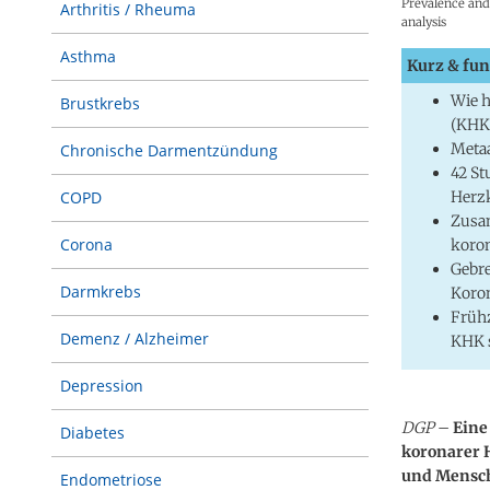
Prevalence and 
Arthritis / Rheuma
analysis
Asthma
Kurz & fun
Wie h
Brustkrebs
(KHK
Metaa
Chronische Darmentzündung
42 St
Herz
COPD
Zusam
Corona
koron
Gebre
Darmkrebs
Koro
Frühz
Demenz / Alzheimer
KHK 
Depression
DGP
–
Eine
Diabetes
koronarer 
und Mensch
Endometriose