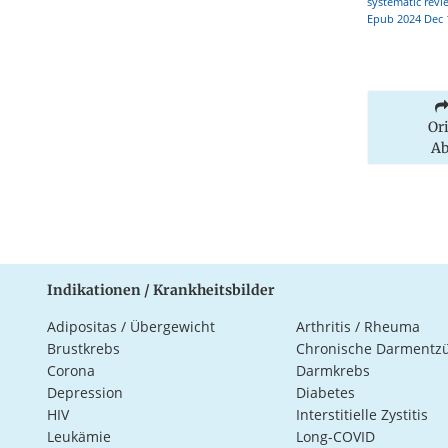
systematic revi
Epub 2024 Dec 
Or
Ab
Indikationen / Krankheitsbilder
Adipositas / Übergewicht
Arthritis / Rheuma
Brustkrebs
Chronische Darmentz
Corona
Darmkrebs
Depression
Diabetes
HIV
Interstitielle Zystitis
Leukämie
Long-COVID