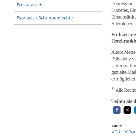
Depression,
Prostatakrebs
Diabetes, Bl
Einschränku
Psoriasis / Schuppenflechte
Alleinleben 
Frühzeitige
Herzkrankhe
Ältere Mens
Prävalenz vo
Untersuchun
gezielte Ma
ermöglichen
©
Alle Recht
Teilen Sie 
Autor:
Li T, Shi W, Wan