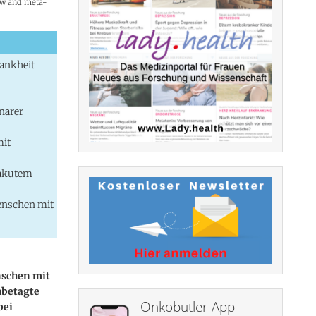
iew and meta-
rankheit
narer
mit
 akutem
enschen mit
nschen mit
hbetagte
Onkobutler-App
bei