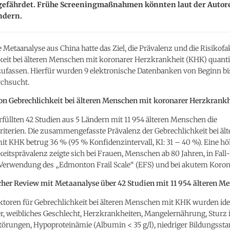
gefährdet. Frühe Screeningmaßnahmen könnten laut der Autor
ndern.
e Metaanalyse aus China hatte das Ziel, die Prävalenz und die Risikofa
keit bei älteren Menschen mit koronarer Herzkrankheit (KHK) quanti
assen. Hierfür wurden 9 elektronische Datenbanken von Beginn bi
rchsucht.
on Gebrechlichkeit bei älteren Menschen mit koronarer Herzkrankh
füllten 42 Studien aus 5 Ländern mit 11 954 älteren Menschen die
iterien. Die zusammengefasste Prävalenz der Gebrechlichkeit bei ält
t KHK betrug 36 % (95 % Konfidenzintervall, KI: 31 – 40 %). Eine hö
eitsprävalenz zeigte sich bei Frauen, Menschen ab 80 Jahren, in Fall
i Verwendung des „Edmonton Frail Scale“ (EFS) und bei akutem Kor
her Review mit Metaanalyse über 42 Studien mit 11 954 älteren M
ktoren für Gebrechlichkeit bei älteren Menschen mit KHK wurden iden
r, weibliches Geschlecht, Herzkrankheiten, Mangelernährung, Sturz 
störungen, Hypoproteinämie (Albumin < 35 g/l), niedriger Bildungssta