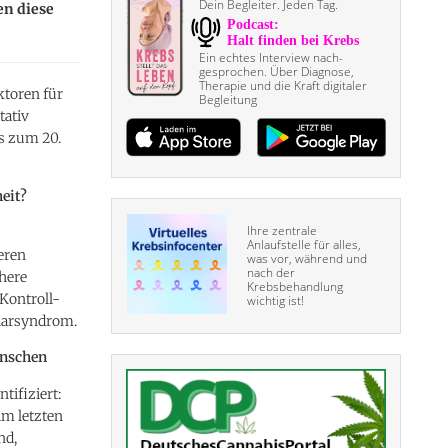
Dein Begleiter. Jeden Tag.
en diese
Ein echtes Interview nach­
gesprochen. Über Diagnose,
Therapie und die Kraft digitaler
ktoren für
Begleitung
tativ
s zum 20.
eit?
Ihre zentrale
Anlaufstelle für alles,
eren
was vor, während und
nach der
here
Krebsbehandlung
-Kontroll-
wichtig ist!
onarsyndrom.
enschen
tifiziert:
im letzten
nd,