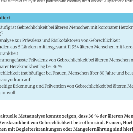
risk factors of frailty in older patients with coronary heart disease: A systematic rev
diert
äufig ist Gebrechlichkeit bei älteren Menschen mit koronarer Herzk
)?
nalyse zur Prävalenz und Risikofaktoren von Gebrechlichkeit
udien aus 5 Ländern mit insgesamt 11 954 älteren Menschen mit koro
krankheit
mengefasste Prävalenz von Gebrechlichkeit bei älteren Menschen 
arer Herzkrankheit lag bei 36 %
chlichkeit trat häufiger bei Frauen, Menschen über 80 Jahre und bei
narsyndrom auf
eitige Erkennung und Prävention von Gebrechlichkeit bei älteren M
sinnvoll
 aktuelle Metaanalyse konnte zeigen, dass 36 % der älteren Me
Herzkrankheit von Gebrechlichkeit betroffen sind. Frauen, Hoc
en mit Begleiterkrankungen oder Mangelernährung sind hier