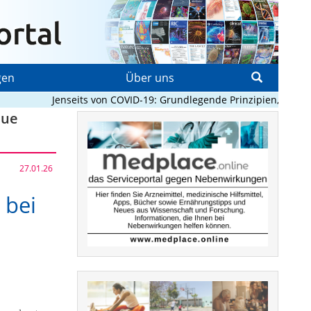
gen
Über uns
Jenseits von COVID-19: Grundlegende Prinzipien, die Pand
eue
27.01.26
 bei