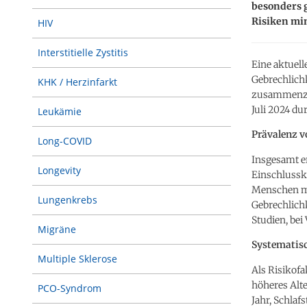
besonders 
Risiken mi
HIV
Interstitielle Zystitis
Eine aktuell
Gebrechlich
KHK / Herzinfarkt
zusammenzuf
Juli 2024 du
Leukämie
Prävalenz v
Long-COVID
Insgesamt er
Longevity
Einschlusskr
Menschen mi
Lungenkrebs
Gebrechlichk
Studien, be
Migräne
Systematisc
Multiple Sklerose
Als Risikofa
höheres Alte
PCO-Syndrom
Jahr, Schlaf