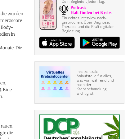
Dein Begleiter. Jeden Tag.
tudie wurden
Ein echtes Interview nach­
hmerzscore
gesprochen. Über Diagnose,
Therapie und die Kraft digitaler
m Body-
Begleitung
edien in
e
Monate. Die
Ihre zentrale
Anlaufstelle für alles,
was vor, während und
en,
nach der
Krebsbehandlung
. Eine
wichtig ist!
n.
Frauen.
gte die