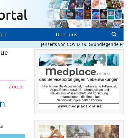
gen
Über uns
Jenseits von COVID-19: Grundlegende Prinzipien, 
eue
23.02.26
en
al