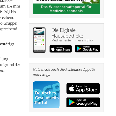
lacebo-
e um 11,4 mm
 -20,1 bis
sprechend
bo‑Gruppe)
tsprechend
Die Digitale
Hausapotheke
Medikamente immer im Blick
estätigt
dlung
Aufgrund der
Nutzen Sie auch die kosten­lose App für
ren
unterwegs