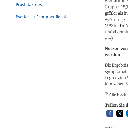
Metformin-G
Prostatakrebs
Gruppe -18,
größer als i
Psoriasis / Schuppenflechte
-2,6 mm; p =
15 % in der
und abdomin
9 %).
Nutzen von
werden
Die Ergebni
symptomatis
begrenzten S
klinischen S
©
Alle Recht
Teilen Sie 