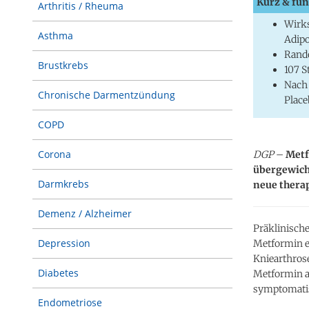
Kurz & fun
Arthritis / Rheuma
Wirks
Asthma
Adipo
Rando
Brustkrebs
107 S
Nach 
Chronische Darmentzündung
Plac
COPD
Corona
DGP
–
Metf
übergewich
Darmkrebs
neue therap
Demenz / Alzheimer
Präklinische
Depression
Metformin e
Kniearthrose
Diabetes
Metformin a
symptomatis
Endometriose