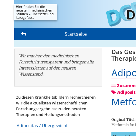
Hier finden Sie die
neusten medizinischen
Studien – übersetzt und
kurzgefasst
Startseite
Das Gesu
Wir machen den medizinischen
Therapi
Fortschritt transparent und bringen alle
Interessierten auf den neusten
Adipo
Wissenstand.
Zusamme
Adiposit
Zu diesen Krankheitsbildern recherchieren
Metfo
wir die aktuellsten wissenschaftlichen
Forschungs­ergebnisse zu den neusten
Therapien und Heilungsmethoden
Original Titel:
Metformin for K
Adipositas / Übergewicht