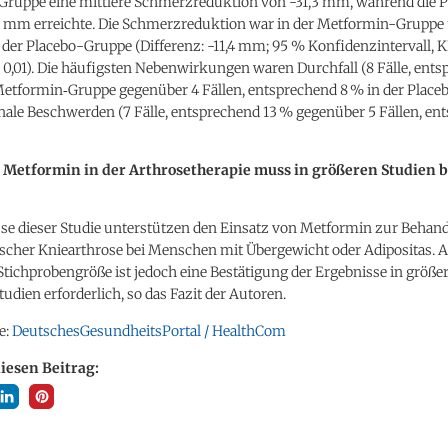
ruppe eine mittlere Schmerzreduktion von -31,3 mm, während die P
9 mm erreichte. Die Schmerzreduktion war in der Metformin-Grupp
n der Placebo-Gruppe (Differenz: -11,4 mm; 95 % Konfidenzintervall, KI:
 0,01). Die häufigsten Nebenwirkungen waren Durchfall (8 Fälle, ent
 Metformin‑Gruppe gegenüber 4 Fällen, entsprechend 8 % in der Place
ale Beschwerden (7 Fälle, entsprechend 13 % gegenüber 5 Fällen, en
 Metformin in der Arthrosetherapie muss in größeren Studien b
sse dieser Studie unterstützen den Einsatz von Metformin zur Behan
cher Kniearthrose bei Menschen mit Übergewicht oder Adipositas. 
tichprobengröße ist jedoch eine Bestätigung der Ergebnisse in größe
tudien erforderlich, so das Fazit der Autoren.
e:
DeutschesGesundheitsPortal / HealthCom
diesen Beitrag: