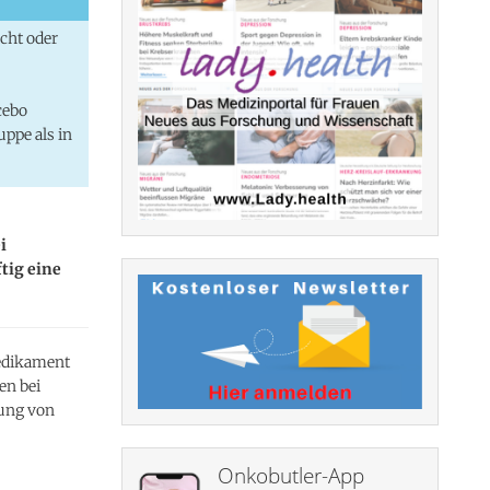
cht oder
cebo
ppe als in
i
tig eine
medikament
en bei
kung von
Onkobutler-App