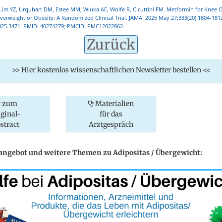
Lim YZ, Urquhart DM, Estee MM, Wluka AE, Wolfe R, Cicuttini FM. Metformin for Knee Os
verweight or Obesity: A Randomized Clinical Trial. JAMA. 2025 May 27;333(20):1804-1812
025.3471. PMID: 40274279; PMCID: PMC12022862.
Zurück
>> Hier kostenlos wissenschaftlichen Newsletter bestellen <<
zum
Materialien
iginal-
für das
stract
Arztgespräch
eangebot und weitere Themen zu Adipositas / Übergewicht: