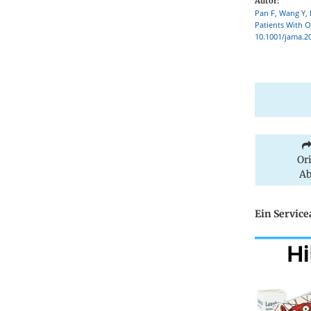
Autor:
Pan F, Wang Y, 
Patients With O
10.1001/jama.2
Or
Ab
Ein Servic