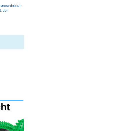
teoarthritis in
. doi: