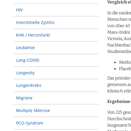
Vergleich 
HIV
In die rando
Menschen m
Interstitielle Zystitis
von über 40
Mass-Index ≥
KHK / Herzinfarkt
Victoria, Au
Nachbeobach
Leukämie
Studienteil
Long-COVID
Metfo
Place
Longevity
Das primäre
gemessen au
Lungenkrebs
klinisch re
Migräne
Ergebnisse
Multiple Sklerose
Von 225 ges
Durchschnitt
PCO-Syndrom
Insgesamt be