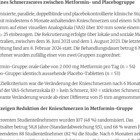
eines Schmerzscores zwischen Metformin- und Placebogruppe
misierte, parallele, doppelblinde und placebokontrollierte klinische S
it mindestens 6 Monate anhaltenden Knieschmerzen und einem Sc
 mm auf einer visuellen Analogskala (VAS) über 100 mm sowie eine
 25 einbezogen. Die Rekrutierung erfolgte über lokale und soziale M
stralien, zwischen dem 16. Juni 2021 und dem 1. August 2023. Die letzt
tung fand am 8. Februar 2024 statt. Die Behandlungsdauer betrug 6 
nehmer wurden zufällig einer von zwei Gruppen zugeordnet:
rmin-Gruppe: orale Gabe von 2 000 mg Metformin pro Tag (n = 54)
bo-Gruppe
:
identisch aussehende Placebo-Tabletten (n = 53)
 Zielkriterium war die Veränderung der Knieschmerzen nach 6 Monat
f der VAS-Schmerzskala (0 = kein Schmerz, 100 = stärkster Schmerz)
levante Veränderung wurde ab einer Differenz von 15 mm angenomme
 zeigen Reduktion der Knieschmerzen in Metformin-Gruppe
creenten Studienteilnehmern wurden 107 (48 %) randomisiert. Das
salter betrug 58,8 Jahre (Standardabweichung 9,5), und 68 % waren 
endeten 88 Studienteilnehmer (82 %) die Studie. Nach 6 Monaten zei