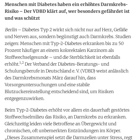
Menschen mit Diabetes haben ein erhöhtes Darmkrebs-
Risiko – Der VDBD klärt auf, wer besonders gefährdet ist
und was schützt
Berlin
– Diabetes Typ 2 wirkt sich nicht nur auf Herz, Gefäße
und Nerven aus, sondern begünstigt auch Darmkrebs. Studien
zeigen: Menschen mit Typ-2-Diabetes erkranken bis zu 50
Prozent häufiger an einem kolorektalen Karzinom als
Stoffwechselgesunde – und die Sterblichkeit ist ebenfalls
1,2
erhöht.
Der Verband der Diabetes-Beratungs- und
Schulungsberufe in Deutschland e. V. (VDBD) weist anlässlich
des Darmkrebsmonats März darauf hin, dass
Vorsorgeuntersuchungen und eine stabile
Blutzuckereinstellung entscheidend sind, um Risiken
entgegenzuwirken.
Beim Typ-2-Diabetes erhöht vor allem ein dauerhaft gestörtes
Stoffwechselmilieu das Risiko, an Darmkrebs zu erkranken.
Gleichzeitig leiden viele Betroffene an Übergewicht und
chronischen, oft unbemerkten Entzündungen im Körper.
„Dieses Zusammenspiel setzt die Darmzellen unter Stress, regt