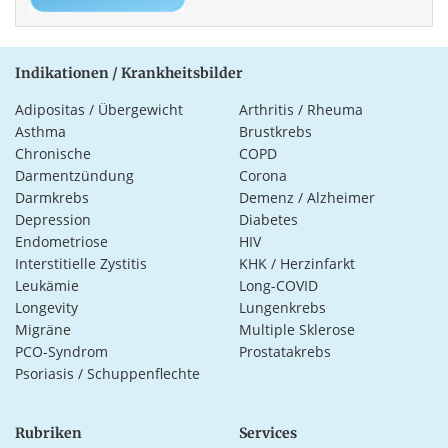
Indikationen / Krankheitsbilder
Adipositas / Übergewicht
Arthritis / Rheuma
Asthma
Brustkrebs
Chronische
COPD
Darmentzündung
Corona
Darmkrebs
Demenz / Alzheimer
Depression
Diabetes
Endometriose
HIV
Interstitielle Zystitis
KHK / Herzinfarkt
Leukämie
Long-COVID
Longevity
Lungenkrebs
Migräne
Multiple Sklerose
PCO-Syndrom
Prostatakrebs
Psoriasis / Schuppenflechte
Rubriken
Services