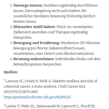
Vorsorge nutzen:
Stuhltest regelmäßig durchführen
lassen, Darmspiegelung nicht aufschieben. Bei
zusätzlicher familiärer Belastung frühzeitig ärztlich
beraten lassen.
Blutzucker stabil halten:
HbA1c im vereinbarten
Zielbereich anstreben und Therapie regelmäßig
überprüfen.
Bewegung und Ernährung:
Mindestens 150 Minuten
Bewegung pro Woche, ballaststoffreich essen,
verarbeitetes, rotes Fleisch und Alkohol reduzieren.
Beratung wahrnehmen:
Individuelles Risiko mit dem
Behandlungsteam besprechen.
Quellen:
1
Larsson SC, Orsini N, Wolk A. Diabetes mellitus and risk of
colorectal cancer: a meta-analysis. J Natl Cancer Inst.
2005;97(22):1679‑1687.
https://pubmed.ncbi.nlm.nih.gov/16288121/
2
Lawler T, Walts ZL, Steinwandel M, Lipworth L, Murff HJ,