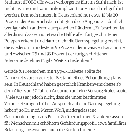
Stuhltest (iFOBT). Er weist verborgenes Blut im Stuhl nach, ist
nicht invasiv und kann unkompliziert zu Hause durchgeführt
werden. Dennoch nutzen in Deutschland nur etwa 10 bis 20
Prozent der Anspruchsberechtigten diese Angebote – deutlich
weniger als in anderen europäischen Ländern. „Zu beachten ist
allerdings, dass er nur etwa die Hälfte aller fortgeschrittenen
Polypen erkennt und damit nicht die Darmspiegelung ersetzt,
die wiederum mindestens 95 Prozent der invasiven Karzinome
und zwischen 75 und 93 Prozent der fortgeschrittenen
3
Adenome detektiert“, gibt Weiß zu Bedenken.
Gerade für Menschen mit Typ-2-Diabetes sollte die
Darmkrebsvorsorge fester Bestandteil des Behandlungsplans
sein. In Deutschland haben gesetzlich Krankenversicherte ab
dem Alter von 50 Jahren Anspruch auf eine Vorsorgekoloskopie.
„Viele wissen jedoch nicht, dass sie unter bestimmten
Voraussetzungen früher Anspruch auf eine Darmspiegelung
haben“, so Dr. med. Maren Weiß, niedergelassene
Gastroenterologin aus Berlin. So übernehmen Krankenkassen
für Menschen mit erhöhtem Gefährdungsprofil, etwa familiärer
Belastung, inzwischen auch die Kosten für eine