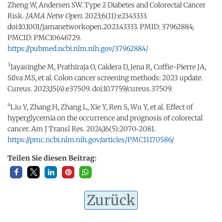
Zheng W, Andersen SW. Type 2 Diabetes and Colorectal Cancer
Risk.
JAMA Netw Open
. 2023;6(11):e2343333.
doi:10.1001/jamanetworkopen.2023.43333. PMID: 37962884;
PMCID: PMC10646729.
https://pubmed.ncbi.nlm.nih.gov/37962884/
3
Jayasinghe M, Prathiraja O, Caldera D, Jena R, Coffie-Pierre JA,
Silva MS, et al. Colon cancer screening methods: 2023 update.
Cureus. 2023;15(4):e37509. doi:10.7759/cureus.37509.
4
Liu Y, Zhang H, Zhang L, Xie Y, Ren S, Wu Y, et al. Effect of
hyperglycemia on the occurrence and prognosis of colorectal
cancer. Am J Transl Res. 2024;16(5):2070‑2081.
https://pmc.ncbi.nlm.nih.gov/articles/PMC11170586/
Teilen Sie diesen Beitrag:
Zurück