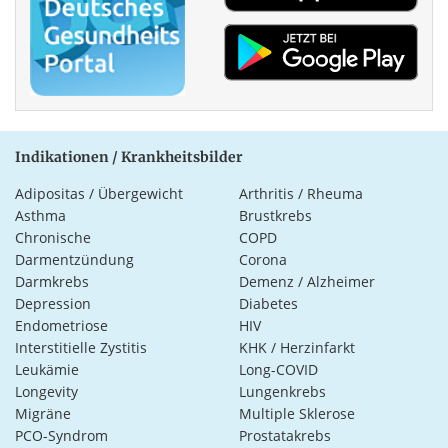
Indikationen / Krankheitsbilder
Adipositas / Übergewicht
Arthritis / Rheuma
Asthma
Brustkrebs
Chronische
COPD
Darmentzündung
Corona
Darmkrebs
Demenz / Alzheimer
Depression
Diabetes
Endometriose
HIV
Interstitielle Zystitis
KHK / Herzinfarkt
Leukämie
Long-COVID
Longevity
Lungenkrebs
Migräne
Multiple Sklerose
PCO-Syndrom
Prostatakrebs