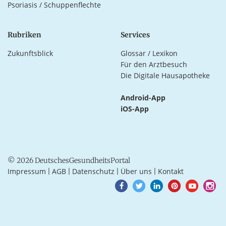
Psoriasis / Schuppenflechte
Rubriken
Services
Zukunftsblick
Glossar / Lexikon
Für den Arztbesuch
Die Digitale Hausapotheke
Android-App
iOS-App
© 2026 DeutschesGesundheitsPortal
Impressum
AGB
Datenschutz
Über uns
Kontakt
|
|
|
|
Goto
Goto
Goto
Goto
Goto
Goto
Facebook
Twitter
LinkedIn
Pinterest
Youtube
Instagra