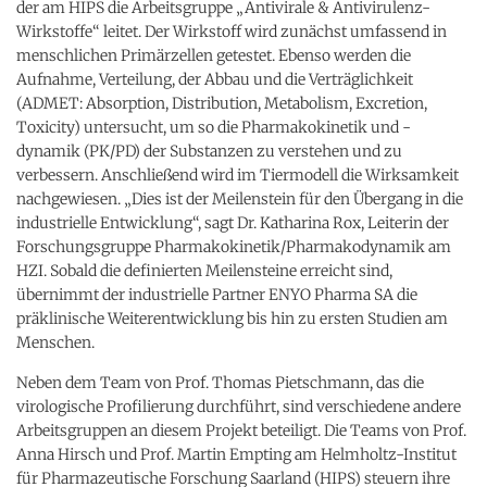
der am HIPS die Arbeitsgruppe „Antivirale & Antivirulenz-
Wirkstoffe“ leitet. Der Wirkstoff wird zunächst umfassend in
menschlichen Primärzellen getestet. Ebenso werden die
Aufnahme, Verteilung, der Abbau und die Verträglichkeit
(ADMET: Absorption, Distribution, Metabolism, Excretion,
Toxicity) untersucht, um so die Pharmakokinetik und -
dynamik (PK/PD) der Substanzen zu verstehen und zu
verbessern. Anschließend wird im Tiermodell die Wirksamkeit
nachgewiesen. „Dies ist der Meilenstein für den Übergang in die
industrielle Entwicklung“, sagt Dr. Katharina Rox, Leiterin der
Forschungsgruppe Pharmakokinetik/Pharmakodynamik am
HZI. Sobald die definierten Meilensteine erreicht sind,
übernimmt der industrielle Partner ENYO Pharma SA die
präklinische Weiterentwicklung bis hin zu ersten Studien am
Menschen.
Neben dem Team von Prof. Thomas Pietschmann, das die
virologische Profilierung durchführt, sind verschiedene andere
Arbeitsgruppen an diesem Projekt beteiligt. Die Teams von Prof.
Anna Hirsch und Prof. Martin Empting am Helmholtz-Institut
für Pharmazeutische Forschung Saarland (HIPS) steuern ihre