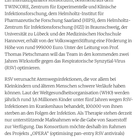
TWINCORE, Zentrum für Experimentelle und Klinische
Infektionsforschung, dem Helmholtz-Institut für
Pharmazeutische Forschung Saarland (HIPS), dem Helmholtz-
Zentrum für Infektionsforschung (HZI) in Braunschweig, der
Universität zu Lübeck und der Medizinischen Hochschule
Hannover, erhält von der VolkswagenStiftung eine Förderung in
Höhe von rund 999.000 Euro. Unter der Leitung von Prof.
Thomas Pietschmann will das Team in den kommenden zwei
Jahren Wirkstoffe gegen das Respiratorische Synzytial-Virus
(RSV) optimieren.
RSV verursacht Atemwegsinfektionen, die vor allem bei
Kleinkindern und älteren Menschen schwere Verläufe haben
können. Laut der Weltgesundheitsorganisation (WHO) werden
jährlich rund 3,6 Millionen Kinder unter fünf Jahren wegen RSV-
Infektionen im Krankenhaus behandelt, 100.000 von ihnen
sterben an den Folgen der Infektion. Als Therapie stehen derzeit
nur unterstützende Maßnahmen wie die Gabe von Sauerstoff
zur Verfügung. Das Konsortium möchte deshalb im Rahmen
des Projekts „OPERA“ (optimising pan-entry RSV antivirals)