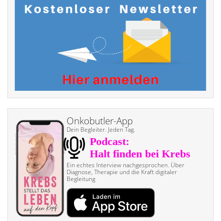
Onkobutler-App
Dein Begleiter. Jeden Tag.
Ein echtes Interview nach­gesprochen. Über
Diagnose, Therapie und die Kraft digitaler
Begleitung