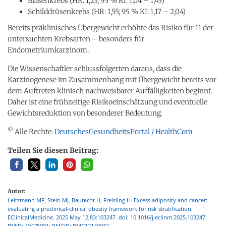
Blasenkrebs (HR: 1,23; 95 % KI: 1,04 – 1,45)
Schilddrüsenkrebs (HR: 1,55; 95 % KI: 1,17 – 2,04)
Bereits präklinisches Übergewicht erhöhte das Risiko für 11 der
untersuchten Krebsarten – besonders für
Endometriumkarzinom.
Die Wissenschaftler schlussfolgerten daraus, dass die
Karzinogenese im Zusammenhang mit Übergewicht bereits vor
dem Auftreten klinisch nachweisbarer Auffälligkeiten beginnt.
Daher ist eine frühzeitige Risikoeinschätzung und eventuelle
Gewichtsreduktion von besonderer Bedeutung.
©
Alle Rechte:
DeutschesGesundheitsPortal / HealthCom
Teilen Sie diesen Beitrag:
Autor:
Leitzmann MF, Stein MJ, Baurecht H, Freisling H. Excess adiposity and cancer:
evaluating a preclinical-clinical obesity framework for risk stratification.
EClinicalMedicine. 2025 May 12;83:103247. doi: 10.1016/j.eclinm.2025.103247.
PMID: 40475001; PMCID: PMC12140032.