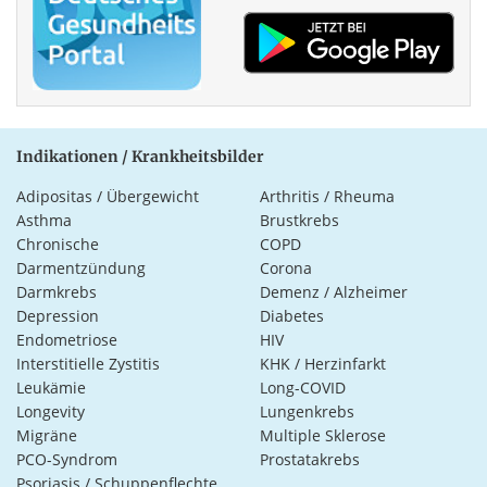
Indikationen / Krankheitsbilder
Adipositas / Übergewicht
Arthritis / Rheuma
Asthma
Brustkrebs
Chronische
COPD
Darmentzündung
Corona
Darmkrebs
Demenz / Alzheimer
Depression
Diabetes
Endometriose
HIV
Interstitielle Zystitis
KHK / Herzinfarkt
Leukämie
Long-COVID
Longevity
Lungenkrebs
Migräne
Multiple Sklerose
PCO-Syndrom
Prostatakrebs
Psoriasis / Schuppenflechte