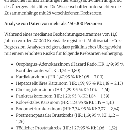
erheblichen Einschränkungen der Alltagsaktivitäten aufgrund
des Übergewichts litten. Die Wissenschaftler untersuchten die
Zusammenhänge mit 28 verschiedenen Krebsarten.
Analyse von Daten von mehr als 450 000 Personen
Während eines medianen Beobachtungszeitraumes von 11,6
Jahren wurden 47 060 Krebsfälle registriert. Multivariable Cox-
Regression-Analysen zeigten, dass präklinisches Übergewicht
mit einem erhöhten Risiko für folgende Krebsarten einherging:
Ösophagus-Adenokarzinom (Hazard Ratio, HR: 1,49; 95 %
Konfidenzintervall, KI: 1,24 – 1,80)
Kardiakarzinom (HR: 1,47; 95 % KI: 1,08 – 2,00)
Hepatozelluläres Karzinom (HR: 1,59; 95 % KI: 1,18 – 2,13)
Cholangiokarzinom (HR: 1,29; 95 % KI: 1,04 – 1,61)
Pankreaskarzinom (HR: 1,20; 95 % KI: 1,04 – 1,39)
Kolorektales Karzinom (HR: 1,23; 95 % KI: 1,15 – 1,31)
Endometriumkarzinom (HR: 2,34; 95 % KI: 2,07 – 2,64)
Postmenopausaler Brustkrebs (HR: 1,19; 95 % KI: 1,12 –
1,26)
Tödlicher Prostatakrebs (HR: 1,27; 95 % KI: 1,06 – 1,52)