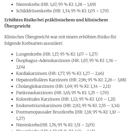
Nierenkrebs (HR: 1,47; 95 % KI: 1,28 – 1,69)
Schilddrüsenkrebs (HR: 1,34; 95 % KI: 1,05 – 1,70)
E
rhöhtes Risiko bei präklinischem und klinischem
Übergewicht
Klinisches Übergewicht war mit einem erhöhten Risiko für
folgende Krebsarten assoziiert:
Lungenkrebs (HR: 1,17; 95 % KI: 1,07 – 1,27)
Ösophagus-Adenokarzinom (HR: 1,67; 95 % KI: 1,36 –
2,04)
Kardiakarzinom (HR: 1,77; 95 % KI: 1,27 – 2,46)
Hepatozelluläres Karzinom (HR: 2,96; 95 % KI: 2,26 – 3,88)
Cholangiokarzinom (HR: 1,69; 95 % KI: 1,34 – 2,11)
Pankreaskarzinom (HR: 1,45; 95 % KI: 1,25 – 1,70)
Kolorektales Karzinom (HR: 1,12; 95 % KI: 1,03 – 1,21)
Endometriumkarzinom (HR: 2,92; 95 % KI: 2,55 – 3,34)
Postmenopausaler Brustkrebs (HR: 1,18; 95 % KI: 1,10 –
1,27)
Nierenkrebs(HR: 1,76; 95 % KI: 1,51 – 2,05)