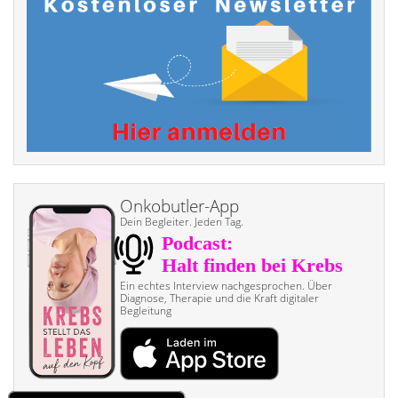
Onkobutler-App
Dein Begleiter. Jeden Tag.
Ein echtes Interview nach­gesprochen. Über
Diagnose, Therapie und die Kraft digitaler
Begleitung