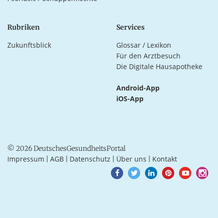
Rubriken
Services
Zukunftsblick
Glossar / Lexikon
Für den Arztbesuch
Die Digitale Hausapotheke
Android-App
iOS-App
© 2026 DeutschesGesundheitsPortal
Impressum
AGB
Datenschutz
Über uns
Kontakt
|
|
|
|
Goto
Goto
Goto
Goto
Goto
Goto
Facebook
Twitter
LinkedIn
Pinterest
Youtube
Instagra