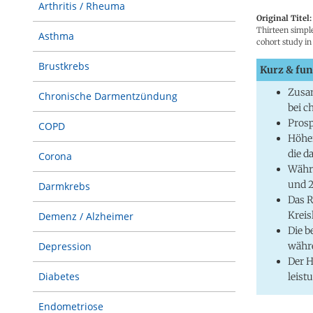
Arthritis / Rheuma
Original Titel:
Thirteen simple
Asthma
cohort study i
Brustkrebs
Kurz & fun
Zusam
Chronische Darmentzündung
bei 
Prosp
COPD
Höher
die d
Corona
Währe
und 2
Darmkrebs
Das R
Krei
Demenz / Alzheimer
Die b
währe
Depression
Der H
Diabetes
leist
Endometriose