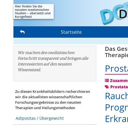
Hier finden Sie die
neusten medizinischen
Studien – übersetzt und
kurzgefasst
Startseite
Das Gesu
Wir machen den medizinischen
Therapi
Fortschritt transparent und bringen alle
Interessierten auf den neusten
Prost
Wissenstand.
Zusamme
Prostata
Zu diesen Krankheitsbildern recherchieren
Rauch
wir die aktuellsten wissenschaftlichen
Forschungs­ergebnisse zu den neusten
Progn
Therapien und Heilungsmethoden
Erkr
Adipositas / Übergewicht