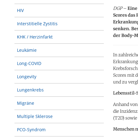
DGP
–
Eine 
HIV
Scores das 
Erkrankung
Interstitielle Zystitis
senken. Be
der Body-M
KHK / Herzinfarkt
Leukämie
In zahlreich
Erkrankunge
Long-COVID
Krebsforsch
Scores mit 
Longevity
und zu vergl
Lungenkrebs
Lebensstil-
Migräne
Anhand von 
die Inziden
Multiple Sklerose
(T2D) sowie
Menschen mi
PCO-Syndrom