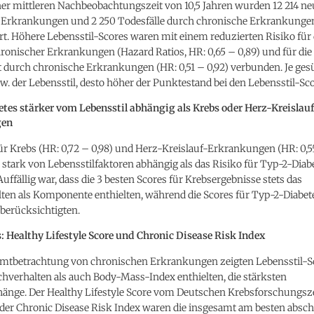
er mittleren Nachbeobachtungszeit von 10,5 Jahren wurden 12 214 neu
 Erkrankungen und 2 250 Todesfälle durch chronische Erkrankunge
t. Höhere Lebensstil-Scores waren mit einem reduzierten Risiko für
ronischer Erkrankungen (Hazard Ratios, HR: 0,65 – 0,89) und für die
t durch chronische Erkrankungen (HR: 0,51 – 0,92) verbunden. Je ges
w. der Lebensstil, desto höher der Punktestand bei den Lebensstil-Sco
tes stärker vom Lebensstil abhängig als Krebs oder Herz-Kreislau
gen
ür Krebs (HR: 0,72 – 0,98) und Herz-Kreislauf-Erkrankungen (HR: 0,5
stark von Lebensstilfaktoren abhängig als das Risiko für Typ-2-Diab
 Auffällig war, dass die 3 besten Scores für Krebsergebnisse stets das
ten als Komponente enthielten, während die Scores für Typ-2-Diabet
berücksichtigten.
: Healthy Lifestyle Score und Chronic Disease Risk Index
amtbetrachtung von chronischen Erkrankungen zeigten Lebensstil-Sc
hverhalten als auch Body-Mass-Index enthielten, die stärksten
ge. Der Healthy Lifestyle Score vom Deutschen Krebsforschungs
der Chronic Disease Risk Index waren die insgesamt am besten absc