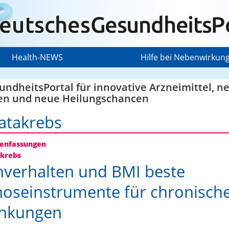
Health-NEWS
Hilfe bei Nebenwirkun
J
ndheitsPortal für innovative Arzneimittel, n
en und neue Heilungschancen
atakrebs
nfassungen
krebs
verhalten und BMI beste
oseinstrumente für chronisch
ankungen