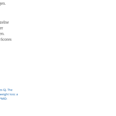
gen.
nzelne
er
en.
-Scores
es GJ. The
weight loss: a
 PMID: