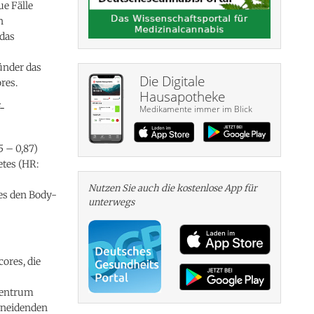
e Fälle
n
 das
ünder das
Die Digitale
res.
Hausapotheke
f-
Medikamente immer im Blick
5 – 0,87)
etes (HR:
Nutzen Sie auch die kosten­lose App für
es den Body-
unterwegs
ores, die
zentrum
hneidenden