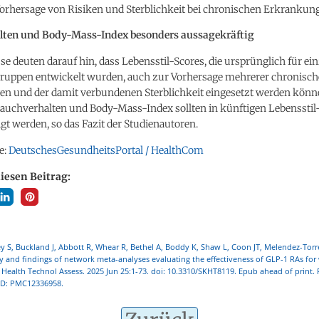
Vorhersage von Risiken und Sterblichkeit bei chronischen Erkrankun
lten und Body-Mass-Index besonders aussagekräftig
se deuten darauf hin, dass Lebensstil-Scores, die ursprünglich für ei
ruppen entwickelt wurden, auch zur Vorhersage mehrerer chronisch
n und der damit verbundenen Sterblichkeit eingesetzt werden könn
auchverhalten und Body-Mass-Index sollten in künftigen Lebensstil
gt werden, so das Fazit der Studienautoren.
e:
DeutschesGesundheitsPortal / HealthCom
diesen Beitrag:
 S, Buckland J, Abbott R, Whear R, Bethel A, Boddy K, Shaw L, Coon JT, Melendez-Torr
ty and findings of network meta-analyses evaluating the effectiveness of GLP-1 RAs for 
 Health Technol Assess. 2025 Jun 25:1-73. doi: 10.3310/SKHT8119. Epub ahead of print.
ID: PMC12336958.