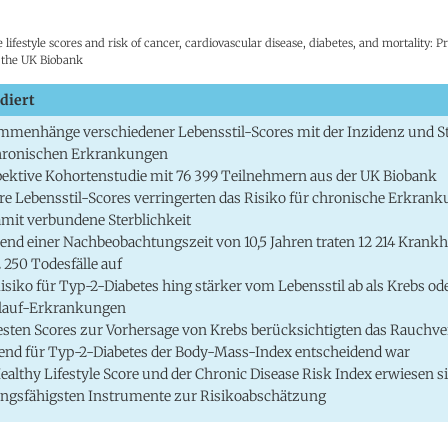
 lifestyle scores and risk of cancer, cardiovascular disease, diabetes, and mortality: P
n the UK Biobank
diert
menhänge verschiedener Lebensstil-Scores mit der Inzidenz und St
chronischen Erkrankungen
ektive Kohortenstudie mit 76 399 Teilnehmern aus der UK Biobank
e Lebensstil-Scores verringerten das Risiko für chronische Erkran
amit verbundene Sterblichkeit
nd einer Nachbeobachtungszeit von 10,5 Jahren traten 12 214 Krankhe
 250 Todesfälle auf
isiko für Typ-2-Diabetes hing stärker vom Lebensstil ab als Krebs od
slauf-Erkrankungen
esten Scores zur Vorhersage von Krebs berücksichtigten das Rauchve
nd für Typ-2-Diabetes der Body-Mass-Index entscheidend war
ealthy Lifestyle Score und der Chronic Disease Risk Index erwiesen si
ungsfähigsten Instrumente zur Risikoabschätzung