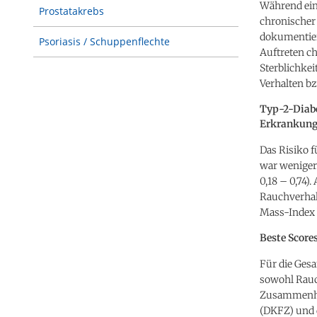
Während ein
Prostatakrebs
chronischer
dokumentier
Psoriasis / Schuppenflechte
Auftreten ch
Sterblichkei
Verhalten bz
Typ-2-Diabe
Erkrankun
Das Risiko f
war weniger 
0,18 – 0,74).
Rauchverhal
Mass-Index 
Beste Scores
Für die Ges
sowohl Rauc
Zusammenhän
(DKFZ) und 