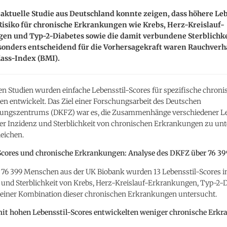
aktuelle Studie aus Deutschland konnte zeigen, dass höhere Leb
Risiko für chronische Erkrankungen wie Krebs, Herz-Kreislauf-
en und Typ-2-Diabetes sowie die damit verbundene Sterblichke
sonders entscheidend für die Vorhersagekraft waren Rauchverh
ass-Index (BMI).
en Studien wurden einfache Lebensstil-Scores für spezifische chroni
n entwickelt. Das Ziel einer Forschungsarbeit des Deutschen
ungszentrums (DKFZ) war es, die Zusammenhänge verschiedener Le
der Inzidenz und Sterblichkeit von chronischen Erkrankungen zu un
eichen.
Scores und chronische Erkrankungen: Analyse des DKFZ über 76 3
76 399 Menschen aus der UK Biobank wurden 13 Lebensstil-Scores i
z und Sterblichkeit von Krebs, Herz-Kreislauf-Erkrankungen, Typ-2-D
 einer Kombination dieser chronischen Erkrankungen untersucht.
t hohen Lebensstil-Scores entwickelten weniger chronische Erk