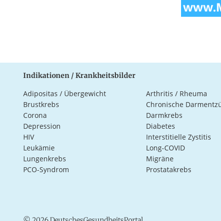
Indikationen / Krankheitsbilder
Adipositas / Übergewicht
Arthritis / Rheuma
Brustkrebs
Chronische Darmentz
Corona
Darmkrebs
Depression
Diabetes
HIV
Interstitielle Zystitis
Leukämie
Long-COVID
Lungenkrebs
Migräne
PCO-Syndrom
Prostatakrebs
© 2026 DeutschesGesundheitsPortal