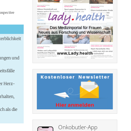
rospective
erblichkeit
kungen und
itsfälle
er Herz-
rhalten,
ch als die
Onkobutler-App