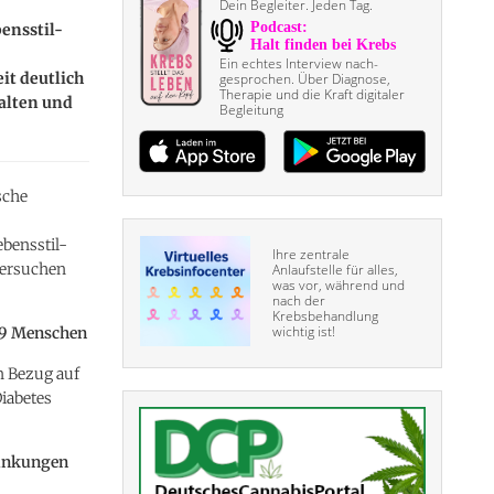
Dein Begleiter. Jeden Tag.
ensstil-
Ein echtes Interview nach­
it deutlich
gesprochen. Über Diagnose,
Therapie und die Kraft digitaler
alten und
Begleitung
sche
bensstil-
Ihre zentrale
tersuchen
Anlaufstelle für alles,
was vor, während und
nach der
Krebsbehandlung
wichtig ist!
99 Menschen
n Bezug auf
iabetes
rankungen