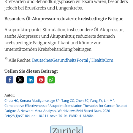
Krebsarten und Behandlungsphasen wirksam waren, besonders
jedoch bei Brustkrebs und Lungenkrebs.
Besonders Öl-Akupressur reduzierte krebsbedingte Fatigue
Akupunkturpunkt-Stimulation, insbesondere Öl-Akupressur,
sanfte Akupressur und Akupunktur, reduzierte demnach
krebsbedingte Fatigue signifikant und könnte zur
unterstützenden Krebsbehandlung beitragen.
©
Alle Rechte:
DeutschesGesundheitsPortal / HealthCom
Teilen Sie diesen Beitrag:
Autor:
Chou HC, Konara Mudiyanselage SP, Tang CC, Chen SC, Fang SY, Lin MF.
Comparative Effectiveness of Acupoint Stimulation Therapies for Cancer-Related
Fatigue: A Network Meta-Analysis. Worldviews Evid Based Nurs. 2026
Feb;23(1):e70104. doi: 10.1111/wvn.70104. PMID: 41618084.
Zurück