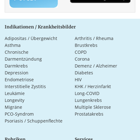
Indikationen / Krankheitsbilder
Adipositas / Übergewicht
Arthritis / Rheuma
Asthma
Brustkrebs
Chronische
COPD
Darmentzündung
Corona
Darmkrebs
Demenz / Alzheimer
Depression
Diabetes
Endometriose
HIV
Interstitielle Zystitis
KHK / Herzinfarkt
Leukämie
Long-COVID
Longevity
Lungenkrebs
Migräne
Multiple Sklerose
PCO-Syndrom
Prostatakrebs
Psoriasis / Schuppenflechte
Rubriken
Services