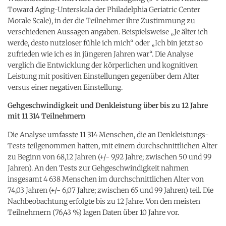
Toward Aging-Unterskala der Philadelphia Geriatric Center
Morale Scale), in der die Teilnehmer ihre Zustimmung zu
verschiedenen Aussagen angaben. Beispielsweise „Je älter ich
werde, desto nutzloser fühle ich mich“ oder „Ich bin jetzt so
zufrieden wie ich es in jüngeren Jahren war“. Die Analyse
verglich die Entwicklung der körperlichen und kognitiven
Leistung mit positiven Einstellungen gegenüber dem Alter
versus einer negativen Einstellung.
Gehgeschwindigkeit und Denkleistung über bis zu 12 Jahre
mit 11 314 Teilnehmern
Die Analyse umfasste 11 314 Menschen, die an Denkleistungs-
Tests teilgenommen hatten, mit einem durchschnittlichen Alter
zu Beginn von 68,12 Jahren (+/- 9,92 Jahre; zwischen 50 und 99
Jahren). An den Tests zur Gehgeschwindigkeit nahmen
insgesamt 4 638 Menschen im durchschnittlichen Alter von
74,03 Jahren (+/- 6,07 Jahre; zwischen 65 und 99 Jahren) teil. Die
Nachbeobachtung erfolgte bis zu 12 Jahre. Von den meisten
Teilnehmern (76,43 %) lagen Daten über 10 Jahre vor.