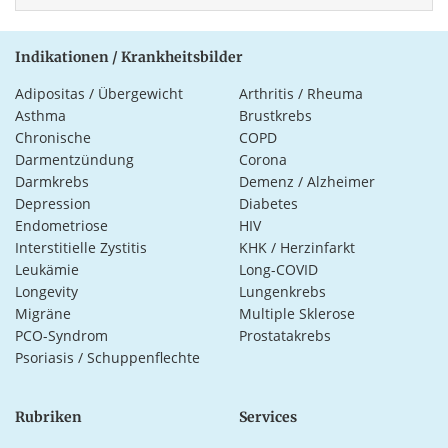
Indikationen / Krankheitsbilder
Adipositas / Übergewicht
Arthritis / Rheuma
Asthma
Brustkrebs
Chronische
COPD
Darmentzündung
Corona
Darmkrebs
Demenz / Alzheimer
Depression
Diabetes
Endometriose
HIV
Interstitielle Zystitis
KHK / Herzinfarkt
Leukämie
Long-COVID
Longevity
Lungenkrebs
Migräne
Multiple Sklerose
PCO-Syndrom
Prostatakrebs
Psoriasis / Schuppenflechte
Rubriken
Services