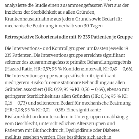
analysierte die Studie einen zusammengefassten Wert aus der
Inzidenz der Sterblichkeit aus allen Gründen,
Krankenhausaufnahme aus jedem Grund sowie Bedarf für
mechanische Beatmung innerhalb von 30 Tagen.
Retrospektive Kohortenstudie mit 19 235 Patienten je Gruppe
Die Interventions- und Kontrollgruppen umfassten jeweils 19
235 Patienten. Die Interventionsgruppe erreichte signifikant
seltener das zusammengefasste primäre Behandlungsergebnis
(Hazard Ratio, HR: 0,57; 95 % Konfidenzintervall, KI: 0,49 – 0,66).
Die Interventionsgruppe war spezifisch mit signifikant
niedrigerem Risiko für eine stationäre Behandlung aus allen
Gründen assoziiert (HR: 0,59; 95 % KI: 0,50 – 0,69), ebenso mit
geringerer Sterblichkeit aus allen Gründen (HR: 0,34; 95 % KI:
0,16 – 0,73) und seltenerem Bedarf für mechanische Beatmung
(HR: 0,08; 95 % KI: 0,01 – 0,58). Eine signifikante
Risikoreduktion konnte zudem in Untergruppen unabhängig
vom Geschlecht, unterschiedlichen Altersgruppen und
Patienten mit Bluthochdruck, Dyslipidämie oder Diabetes
mellitus gesehen werden. Dies bestätigte sich auch in