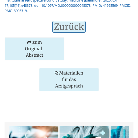
institutional retrospective cohort study. Medicine (Baltimore). 2026 Apr
17;105(16):e48378. doi: 10.1097/MD.0000000000048378. PMID: 41995569; PMCID:
PMC13095319.
Zurück
zum
Original-
Abstract
Materialien
für das
Arztgespräch