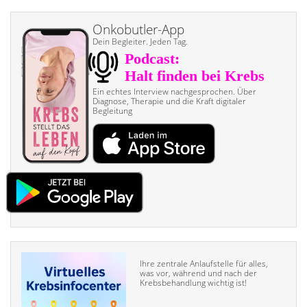
Onkobutler-App
Dein Begleiter. Jeden Tag.
Ein echtes Interview nach­gesprochen. Über
Diagnose, Therapie und die Kraft digitaler
Begleitung
Ihre zentrale Anlaufstelle für alles,
was vor, während und nach der
Krebsbehandlung wichtig ist!