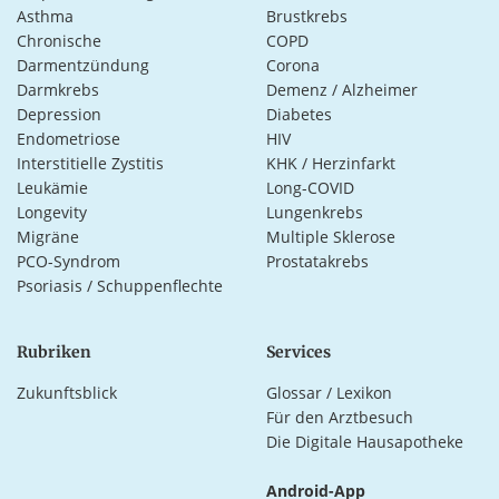
Asthma
Brustkrebs
Chronische
COPD
Darmentzündung
Corona
Darmkrebs
Demenz / Alzheimer
Depression
Diabetes
Endometriose
HIV
Interstitielle Zystitis
KHK / Herzinfarkt
Leukämie
Long-COVID
Longevity
Lungenkrebs
Migräne
Multiple Sklerose
PCO-Syndrom
Prostatakrebs
Psoriasis / Schuppenflechte
Rubriken
Services
Zukunftsblick
Glossar / Lexikon
Für den Arztbesuch
Die Digitale Hausapotheke
Android-App