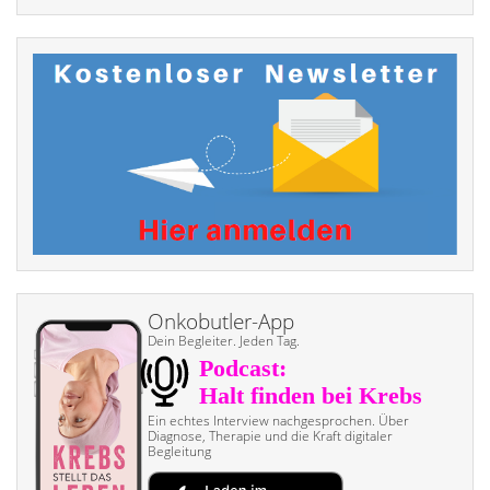
Onkobutler-App
Dein Begleiter. Jeden Tag.
Ein echtes Interview nach­gesprochen. Über
Diagnose, Therapie und die Kraft digitaler
Begleitung