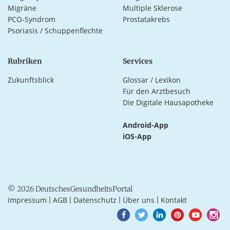
Migräne
Multiple Sklerose
PCO-Syndrom
Prostatakrebs
Psoriasis / Schuppenflechte
Rubriken
Services
Zukunftsblick
Glossar / Lexikon
Für den Arztbesuch
Die Digitale Hausapotheke
Android-App
iOS-App
© 2026 DeutschesGesundheitsPortal
Impressum
AGB
Datenschutz
Über uns
Kontakt
|
|
|
|
Goto
Goto
Goto
Goto
Goto
Goto