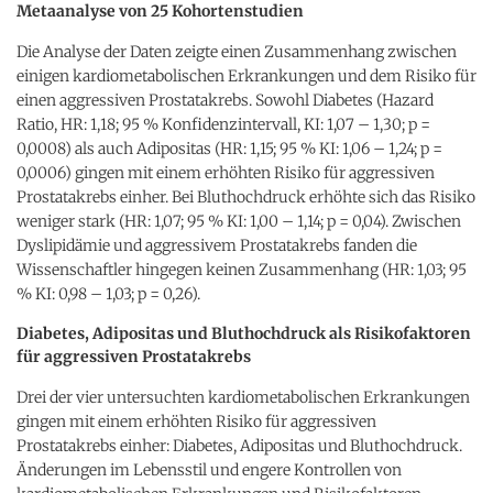
Metaanalyse von 25 Kohortenstudien
Die Analyse der Daten zeigte einen Zusammenhang zwischen
einigen kardiometabolischen Erkrankungen und dem Risiko für
einen aggressiven Prostatakrebs. Sowohl Diabetes (Hazard
Ratio, HR: 1,18; 95 % Konfidenzintervall, KI: 1,07 – 1,30; p =
0,0008) als auch Adipositas (HR: 1,15; 95 % KI: 1,06 – 1,24; p =
0,0006) gingen mit einem erhöhten Risiko für aggressiven
Prostatakrebs einher. Bei Bluthochdruck erhöhte sich das Risiko
weniger stark (HR: 1,07; 95 % KI: 1,00 – 1,14; p = 0,04). Zwischen
Dyslipidämie und aggressivem Prostatakrebs fanden die
Wissenschaftler hingegen keinen Zusammenhang (HR: 1,03; 95
% KI: 0,98 – 1,03; p = 0,26).
Diabetes, Adipositas und Bluthochdruck als Risikofaktoren
für aggressiven Prostatakrebs
Drei der vier untersuchten kardiometabolischen Erkrankungen
gingen mit einem erhöhten Risiko für aggressiven
Prostatakrebs einher: Diabetes, Adipositas und Bluthochdruck.
Änderungen im Lebensstil und engere Kontrollen von