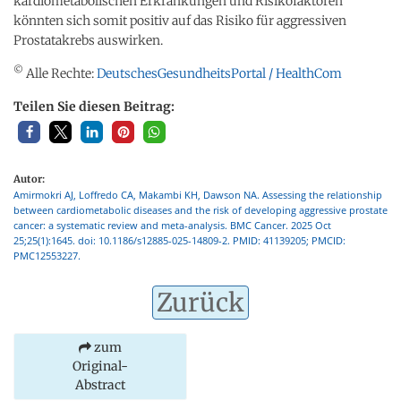
kardiometabolischen Erkrankungen und Risikofaktoren
könnten sich somit positiv auf das Risiko für aggressiven
Prostatakrebs auswirken.
©
Alle Rechte:
DeutschesGesundheitsPortal / HealthCom
Teilen Sie diesen Beitrag:
Autor:
Amirmokri AJ, Loffredo CA, Makambi KH, Dawson NA. Assessing the relationship
between cardiometabolic diseases and the risk of developing aggressive prostate
cancer: a systematic review and meta-analysis. BMC Cancer. 2025 Oct
25;25(1):1645. doi: 10.1186/s12885-025-14809-2. PMID: 41139205; PMCID:
PMC12553227.
Zurück
zum
Original-
Abstract