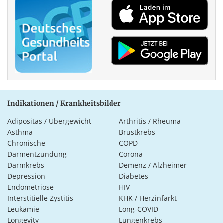
Indikationen / Krankheitsbilder
Adipositas / Übergewicht
Arthritis / Rheuma
Asthma
Brustkrebs
Chronische
COPD
Darmentzündung
Corona
Darmkrebs
Demenz / Alzheimer
Depression
Diabetes
Endometriose
HIV
Interstitielle Zystitis
KHK / Herzinfarkt
Leukämie
Long-COVID
Longevity
Lungenkrebs