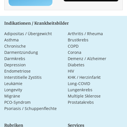
Indikationen / Krankheitsbilder
Adipositas / Übergewicht
Arthritis / Rheuma
Asthma
Brustkrebs
Chronische
COPD
Darmentzündung
Corona
Darmkrebs
Demenz / Alzheimer
Depression
Diabetes
Endometriose
HIV
Interstitielle Zystitis
KHK / Herzinfarkt
Leukämie
Long-COVID
Longevity
Lungenkrebs
Migräne
Multiple Sklerose
PCO-Syndrom
Prostatakrebs
Psoriasis / Schuppenflechte
Rubriken
Services