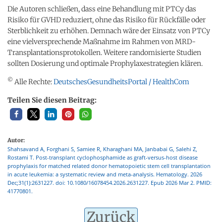
Die Autoren schließen, dass eine Behandlung mit PTCy das
Risiko für GVHD reduziert, ohne das Risiko für Rückfälle oder
Sterblichkeit zu erhöhen. Demnach wäre der Einsatz von PTCy
eine vielversprechende Maßnahme im Rahmen von MRD-
Transplantationsprotokollen. Weitere randomisierte Studien
sollten Dosierung und optimale Prophylaxestrategien klären.
©
Alle Rechte:
DeutschesGesundheitsPortal / HealthCom
Teilen Sie diesen Beitrag:
Autor:
Shahsavand A, Forghani S, Samiee R, Kharaghani MA, Janbabai G, Salehi Z,
Rostami T. Post-transplant cyclophosphamide as graft-versus-host disease
prophylaxis for matched related donor hematopoietic stem cell transplantation
in acute leukemia: a systematic review and meta-analysis. Hematology. 2026
Dec;31(1):2631227. doi: 10.1080/16078454.2026.2631227. Epub 2026 Mar 2. PMID:
41770801.
Zurück