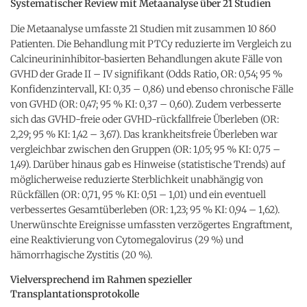
Systematischer Review mit Metaanalyse über 21 Studien
Die Metaanalyse umfasste 21 Studien mit zusammen 10 860
Patienten. Die Behandlung mit PTCy reduzierte im Vergleich zu
Calcineurininhibitor-basierten Behandlungen akute Fälle von
GVHD der Grade II – IV signifikant (Odds Ratio, OR: 0,54; 95 %
Konfidenzintervall, KI: 0,35 – 0,86) und ebenso chronische Fälle
von GVHD (OR: 0,47; 95 % KI: 0,37 – 0,60). Zudem verbesserte
sich das GVHD-freie oder GVHD-rückfallfreie Überleben (OR:
2,29; 95 % KI: 1,42 – 3,67). Das krankheitsfreie Überleben war
vergleichbar zwischen den Gruppen (OR: 1,05; 95 % KI: 0,75 –
1,49). Darüber hinaus gab es Hinweise (statistische Trends) auf
möglicherweise reduzierte Sterblichkeit unabhängig von
Rückfällen (OR: 0,71, 95 % KI: 0,51 – 1,01) und ein eventuell
verbessertes Gesamtüberleben (OR: 1,23; 95 % KI: 0,94 – 1,62).
Unerwünschte Ereignisse umfassten verzögertes Engraftment,
eine Reaktivierung von Cytomegalovirus (29 %) und
hämorrhagische Zystitis (20 %).
Vielversprechend im Rahmen spezieller
Transplantationsprotokolle