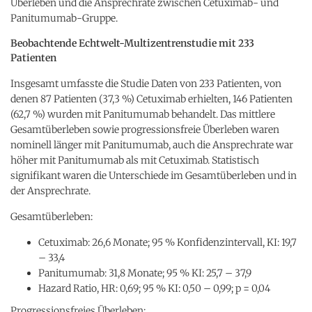
Überleben und die Ansprechrate zwischen Cetuximab- und
Panitumumab-Gruppe.
Beobachtende Echtwelt-Multizentrenstudie mit 233
Patienten
Insgesamt umfasste die Studie Daten von 233 Patienten, von
denen 87 Patienten (37,3 %) Cetuximab erhielten, 146 Patienten
(62,7 %) wurden mit Panitumumab behandelt. Das mittlere
Gesamtüberleben sowie progressionsfreie Überleben waren
nominell länger mit Panitumumab, auch die Ansprechrate war
höher mit Panitumumab als mit Cetuximab. Statistisch
signifikant waren die Unterschiede im Gesamtüberleben und in
der Ansprechrate.
Gesamtüberleben:
Cetuximab: 26,6 Monate; 95 % Konfidenzintervall, KI: 19,7
– 33,4
Panitumumab: 31,8 Monate; 95 % KI: 25,7 – 37,9
Hazard Ratio, HR: 0,69; 95 % KI: 0,50 – 0,99; p = 0,04
Progressionsfreies Überleben: