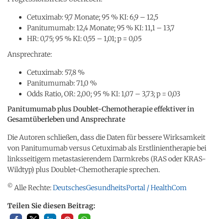
Cetuximab: 9,7 Monate; 95 % KI: 6,9 – 12,5
Panitumumab: 12,4 Monate; 95 % KI: 11,1 – 13,7
HR: 0,75; 95 % KI: 0,55 – 1,01; p = 0,05
Ansprechrate:
Cetuximab: 57,8 %
Panitumumab: 71,0 %
Odds Ratio, OR: 2,00; 95 % KI: 1,07 – 3,73; p = 0,03
Panitumumab plus Doublet-Chemotherapie effektiver in
Gesamtüberleben und Ansprechrate
Die Autoren schließen, dass die Daten für bessere Wirksamkeit
von Panitumumab versus Cetuximab als Erstlinientherapie bei
linksseitigem metastasierendem Darmkrebs (RAS oder KRAS-
Wildtyp) plus Doublet-Chemotherapie sprechen.
©
Alle Rechte:
DeutschesGesundheitsPortal / HealthCom
Teilen Sie diesen Beitrag: