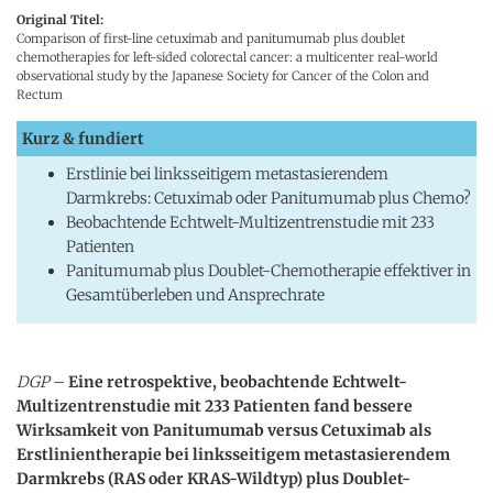
Original Titel:
Comparison of first-line cetuximab and panitumumab plus doublet
chemotherapies for left-sided colorectal cancer: a multicenter real-world
observational study by the Japanese Society for Cancer of the Colon and
Rectum
Kurz & fundiert
Erstlinie bei linksseitigem metastasierendem
Darmkrebs: Cetuximab oder Panitumumab plus Chemo?
Beobachtende Echtwelt-Multizentrenstudie mit 233
Patienten
Panitumumab plus Doublet-Chemotherapie effektiver in
Gesamtüberleben und Ansprechrate
DGP
–
Eine retrospektive, beobachtende Echtwelt-
Multizentrenstudie mit 233 Patienten fand bessere
Wirksamkeit von Panitumumab versus Cetuximab als
Erstlinientherapie bei linksseitigem metastasierendem
Darmkrebs (RAS oder KRAS-Wildtyp) plus Doublet-