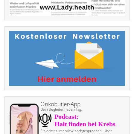
Onkobutler-App
Dein Begleiter. Jeden Tag.
Ein echtes Interview nach­gesprochen. Über