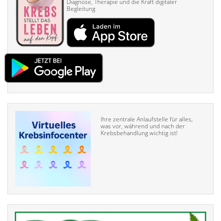
Diagnose, Therapie und die Kraft digitaler
Begleitung
Ihre zentrale Anlaufstelle für alles,
was vor, während und nach der
Krebsbehandlung wichtig ist!