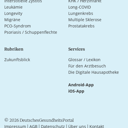
Interstitielle Zystitis
KHK / Herzinfarkt
Leukämie
Long-COVID
Longevity
Lungenkrebs
Migräne
Multiple Sklerose
PCO-Syndrom
Prostatakrebs
Psoriasis / Schuppenflechte
Rubriken
Services
Zukunftsblick
Glossar / Lexikon
Für den Arztbesuch
Die Digitale Hausapotheke
Android-App
iOS-App
© 2026 DeutschesGesundheitsPortal
Impressum
AGB
Datenschutz
Über uns
Kontakt
|
|
|
|