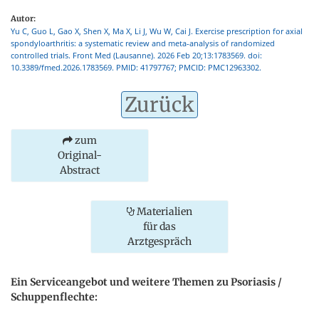
Autor:
Yu C, Guo L, Gao X, Shen X, Ma X, Li J, Wu W, Cai J. Exercise prescription for axial
spondyloarthritis: a systematic review and meta-analysis of randomized
controlled trials. Front Med (Lausanne). 2026 Feb 20;13:1783569. doi:
10.3389/fmed.2026.1783569. PMID: 41797767; PMCID: PMC12963302.
Zurück
zum
Original-
Abstract
Materialien
für das
Arztgespräch
Ein Serviceangebot und weitere Themen zu Psoriasis /
Schuppenflechte: