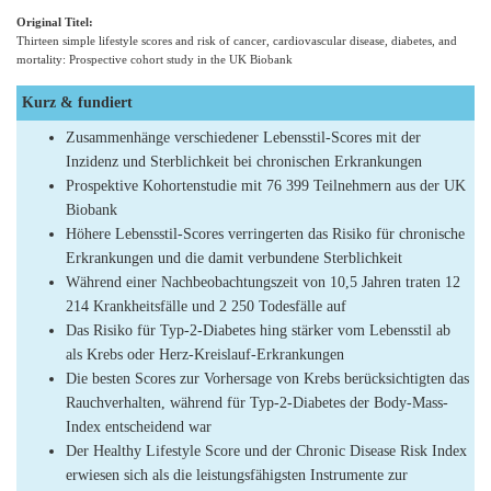
Original Titel:
Thirteen simple lifestyle scores and risk of cancer, cardiovascular disease, diabetes, and
mortality: Prospective cohort study in the UK Biobank
Kurz & fundiert
Zusammenhänge verschiedener Lebensstil-Scores mit der
Inzidenz und Sterblichkeit bei chronischen Erkrankungen
Prospektive Kohortenstudie mit 76 399 Teilnehmern aus der UK
Biobank
Höhere Lebensstil-Scores verringerten das Risiko für chronische
Erkrankungen und die damit verbundene Sterblichkeit
Während einer Nachbeobachtungszeit von 10,5 Jahren traten 12
214 Krankheitsfälle und 2 250 Todesfälle auf
Das Risiko für Typ-2-Diabetes hing stärker vom Lebensstil ab
als Krebs oder Herz-Kreislauf-Erkrankungen
Die besten Scores zur Vorhersage von Krebs berücksichtigten das
Rauchverhalten, während für Typ-2-Diabetes der Body-Mass-
Index entscheidend war
Der Healthy Lifestyle Score und der Chronic Disease Risk Index
erwiesen sich als die leistungsfähigsten Instrumente zur