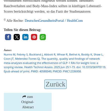
verbundenen Sterblichkeit eingesetzt werden können. Besonders
Rauchverhalten und Body-Mass-Index sollten in künftigen Lebensstil-
Scores berücksichtigt werden, so das Fazit der Studienautoren.
©
Alle Rechte:
DeutschesGesundheitsPortal / HealthCom
Teilen Sie diesen Beitrag:
Autor:
Nunns M, Febrey S, Buckland J, Abbott R, Whear R, Bethel A, Boddy K, Shaw L,
Coon JT, Melendez-Torres GJ. The quantity, quality and findings of network
meta-analyses evaluating the effectiveness of GLP-1 RAs for weight loss: a
scoping review. Health Technol Assess. 2025 Jun 25:1-73. doi: 10.3310/SKHT8119.
Epub ahead of print. PMID: 40580049; PMCID: PMC12336958.
Zurück
zum
Original-
Abstract