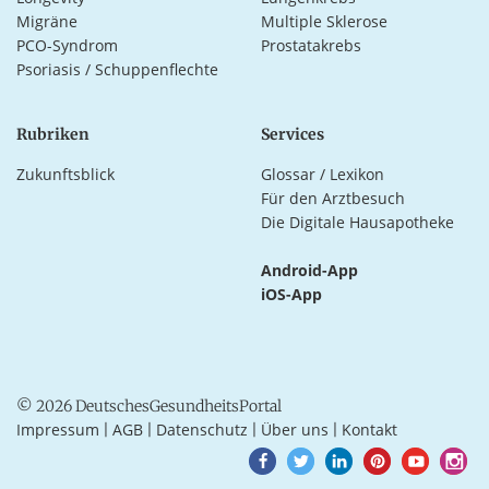
Migräne
Multiple Sklerose
PCO-Syndrom
Prostatakrebs
Psoriasis / Schuppenflechte
Rubriken
Services
Zukunftsblick
Glossar / Lexikon
Für den Arztbesuch
Die Digitale Hausapotheke
Android-App
iOS-App
© 2026 DeutschesGesundheitsPortal
Impressum
AGB
Datenschutz
Über uns
Kontakt
|
|
|
|
Goto
Goto
Goto
Goto
Goto
Goto