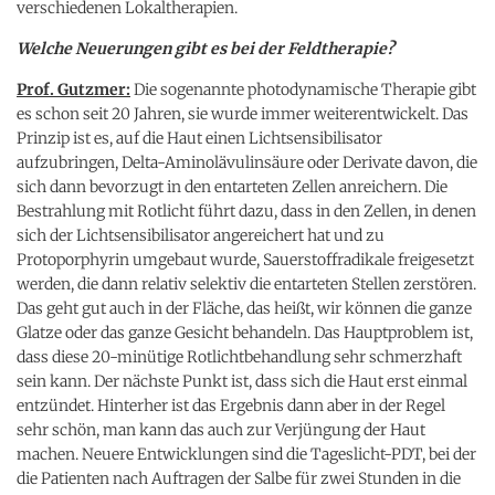
verschiedenen Lokaltherapien.
Welche Neuerungen gibt es bei der Feldtherapie?
Prof. Gutzmer:
Die sogenannte photodynamische Therapie gibt
es schon seit 20 Jahren, sie wurde immer weiterentwickelt. Das
Prinzip ist es, auf die Haut einen Lichtsensibilisator
aufzubringen, Delta-Aminolävulinsäure oder Derivate davon, die
sich dann bevorzugt in den entarteten Zellen anreichern. Die
Bestrahlung mit Rotlicht führt dazu, dass in den Zellen, in denen
sich der Lichtsensibilisator angereichert hat und zu
Protoporphyrin umgebaut wurde, Sauerstoffradikale freigesetzt
werden, die dann relativ selektiv die entarteten Stellen zerstören.
Das geht gut auch in der Fläche, das heißt, wir können die ganze
Glatze oder das ganze Gesicht behandeln. Das Hauptproblem ist,
dass diese 20-minütige Rotlichtbehandlung sehr schmerzhaft
sein kann. Der nächste Punkt ist, dass sich die Haut erst einmal
entzündet. Hinterher ist das Ergebnis dann aber in der Regel
sehr schön, man kann das auch zur Verjüngung der Haut
machen. Neuere Entwicklungen sind die Tageslicht-PDT, bei der
die Patienten nach Auftragen der Salbe für zwei Stunden in die