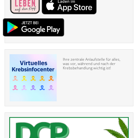
Ihre zentrale Anlaufstelle für alles,
was vor, während und nach der
Krebsbehandlung wichtig ist!