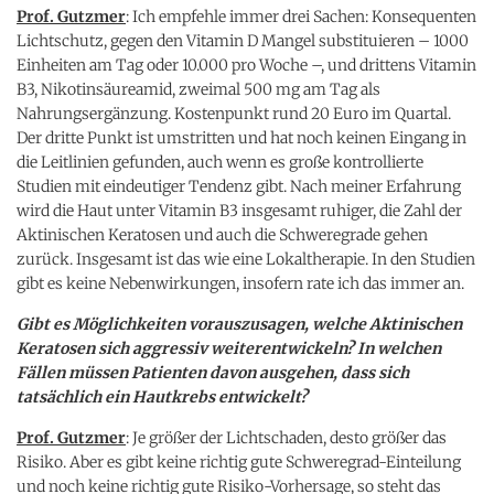
Prof. Gutzmer
: Ich empfehle immer drei Sachen: Konsequenten
Lichtschutz, gegen den Vitamin D Mangel substituieren – 1000
Einheiten am Tag oder 10.000 pro Woche –, und drittens Vitamin
B3, Nikotinsäureamid, zweimal 500 mg am Tag als
Nahrungsergänzung. Kostenpunkt rund 20 Euro im Quartal.
Der dritte Punkt ist umstritten und hat noch keinen Eingang in
die Leitlinien gefunden, auch wenn es große kontrollierte
Studien mit eindeutiger Tendenz gibt. Nach meiner Erfahrung
wird die Haut unter Vitamin B3 insgesamt ruhiger, die Zahl der
Aktinischen Keratosen und auch die Schweregrade gehen
zurück. Insgesamt ist das wie eine Lokaltherapie. In den Studien
gibt es keine Nebenwirkungen, insofern rate ich das immer an.
Gibt es Möglichkeiten vorauszusagen, welche Aktinischen
Keratosen sich aggressiv weiterentwickeln? In welchen
Fällen müssen Patienten davon ausgehen, dass sich
tatsächlich ein Hautkrebs entwickelt?
Prof. Gutzmer
: Je größer der Lichtschaden, desto größer das
Risiko. Aber es gibt keine richtig gute Schweregrad-Einteilung
und noch keine richtig gute Risiko-Vorhersage, so steht das