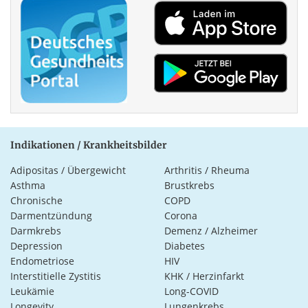
Indikationen / Krankheitsbilder
Adipositas / Übergewicht
Arthritis / Rheuma
Asthma
Brustkrebs
Chronische
COPD
Darmentzündung
Corona
Darmkrebs
Demenz / Alzheimer
Depression
Diabetes
Endometriose
HIV
Interstitielle Zystitis
KHK / Herzinfarkt
Leukämie
Long-COVID
Longevity
Lungenkrebs