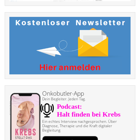
Onkobutler-App
Dein Begleiter. Jeden Tag.
Ein echtes Interview nach­gesprochen. Über
Diagnose, Therapie und die Kraft digitaler
Begleitung