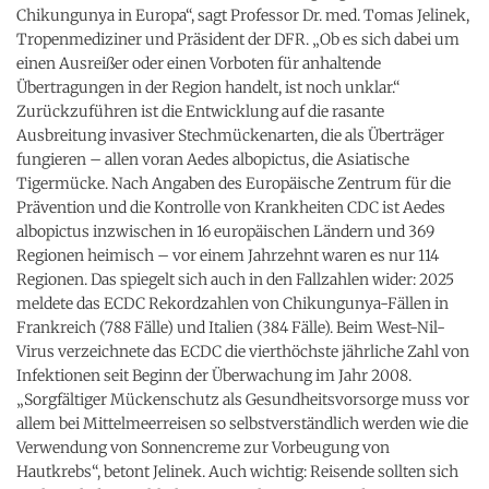
Chikungunya in Europa“, sagt Professor Dr. med. Tomas Jelinek,
Tropenmediziner und Präsident der DFR. „Ob es sich dabei um
einen Ausreißer oder einen Vorboten für anhaltende
Übertragungen in der Region handelt, ist noch unklar.“
Zurückzuführen ist die Entwicklung auf die rasante
Ausbreitung invasiver Stechmückenarten, die als Überträger
fungieren – allen voran Aedes albopictus, die Asiatische
Tigermücke. Nach Angaben des Europäische Zentrum für die
Prävention und die Kontrolle von Krankheiten CDC ist Aedes
albopictus inzwischen in 16 europäischen Ländern und 369
Regionen heimisch – vor einem Jahrzehnt waren es nur 114
Regionen. Das spiegelt sich auch in den Fallzahlen wider: 2025
meldete das ECDC Rekordzahlen von Chikungunya-Fällen in
Frankreich (788 Fälle) und Italien (384 Fälle). Beim West-Nil-
Virus verzeichnete das ECDC die vierthöchste jährliche Zahl von
Infektionen seit Beginn der Überwachung im Jahr 2008.
„Sorgfältiger Mückenschutz als Gesundheitsvorsorge muss vor
allem bei Mittelmeerreisen so selbstverständlich werden wie die
Verwendung von Sonnencreme zur Vorbeugung von
Hautkrebs“, betont Jelinek. Auch wichtig: Reisende sollten sich