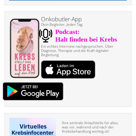
Onkobutler-App
Dein Begleiter. Jeden Tag.
Ein echtes Interview nach­gesprochen. Über
Diagnose, Therapie und die Kraft digitaler
Begleitung
Ihre zentrale Anlaufstelle für alles,
was vor, während und nach der
Krebsbehandlung wichtig ist!