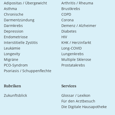
Adipositas / Übergewicht
Arthritis / Rheuma
Asthma
Brustkrebs
Chronische
COPD
Darmentzündung
Corona
Darmkrebs
Demenz / Alzheimer
Depression
Diabetes
Endometriose
HIV
Interstitielle Zystitis
KHK / Herzinfarkt
Leukämie
Long-COVID
Longevity
Lungenkrebs
Migräne
Multiple Sklerose
PCO-Syndrom
Prostatakrebs
Psoriasis / Schuppenflechte
Rubriken
Services
Zukunftsblick
Glossar / Lexikon
Für den Arztbesuch
Die Digitale Hausapotheke