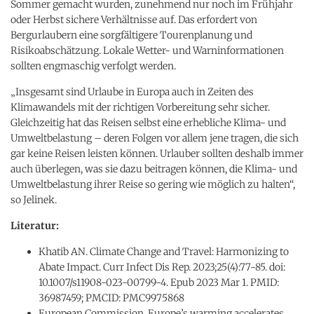
Sommer gemacht wurden, zunehmend nur noch im Frühjahr
oder Herbst sichere Verhältnisse auf. Das erfordert von
Bergurlaubern eine sorgfältigere Tourenplanung und
Risikoabschätzung. Lokale Wetter- und Warninformationen
sollten engmaschig verfolgt werden.
„Insgesamt sind Urlaube in Europa auch in Zeiten des
Klimawandels mit der richtigen Vorbereitung sehr sicher.
Gleichzeitig hat das Reisen selbst eine erhebliche Klima- und
Umweltbelastung – deren Folgen vor allem jene tragen, die sich
gar keine Reisen leisten können. Urlauber sollten deshalb immer
auch überlegen, was sie dazu beitragen können, die Klima- und
Umweltbelastung ihrer Reise so gering wie möglich zu halten“,
so Jelinek.
Literatur:
Khatib AN. Climate Change and Travel: Harmonizing to
Abate Impact. Curr Infect Dis Rep. 2023;25(4):77-85. doi:
10.1007/s11908-023-00799-4. Epub 2023 Mar 1. PMID:
36987459; PMCID: PMC9975868
European Commission. Europe’s warming accelerates