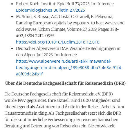
Robert Koch-Institut. Epid Bull 27/2025. Im Internet:
Epidemiologisches Bulletin 27/2025
M. Smid, S. Russo, A.C. Costa, C. Granell, E. Pebesma,
Ranking European capitals by exposure to heat waves and
cold waves, Urban Climate, Volume 27, 2019, Pages 388-
402, ISSN 2212-0955.
https://doi.org/10.1016/j.uclim.2018.12.010
Deutscher Alpenverein DAV. Veränderte Bedingungen in
den Alpen. Juli 2023. Im Internet:
https://www.alpenverein.de/artikel/klimawandel-
bedingungen-in-den-alpen_139e3058-dba7-4e3e-91f4-
a6f09de24b1f
Über die Deutsche Fachgesellschaft für Reisemedizin (DFR)
Die Deutsche Fachgesellschaft für Reisemedizin e.V. (DFR)
wurde 1997 gegründet. Ihre aktuell rund 1.000 Mitglieder sind
überwiegend als Ärztinnen und Ärzte in der Reise-, Arbeits- und
Hausarztmedizin tätig. Als Fachgesellschaft setzt sich die DFR
für die kontinuierliche Verbesserung der reisemedizinischen
Beratung und Betreuung von Reisenden ein. Sie entwickelt