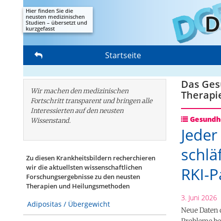
Hier finden Sie die
neusten medizinischen
Studien – übersetzt und
kurzgefasst
Startseite
Das Gesu
Wir machen den medizinischen
Therapi
Fortschritt transparent und bringen alle
Interessierten auf den neusten
Gesundhe
Wissenstand.
Jeder
schlä
Zu diesen Krankheitsbildern recherchieren
wir die aktuellsten wissenschaftlichen
RKI-P
Forschungs­ergebnisse zu den neusten
Therapien und Heilungsmethoden
3. Juni 2026
Adipositas / Übergewicht
Neue Daten 
Probleme be