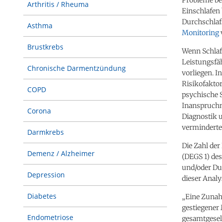
Arthritis / Rheuma
Einschlafen 
Durchschlaf
Asthma
Monitoring
Brustkrebs
Wenn Schlaf
Leistungsfäh
Chronische Darmentzündung
vorliegen. 
Risikofakto
COPD
psychische 
Inanspruchn
Corona
Diagnostik 
verminderter
Darmkrebs
Die Zahl der
Demenz / Alzheimer
(DEGS 1) des
und/oder Dur
Depression
dieser Analy
Diabetes
„Eine Zunah
gestiegener
Endometriose
gesamtgesell