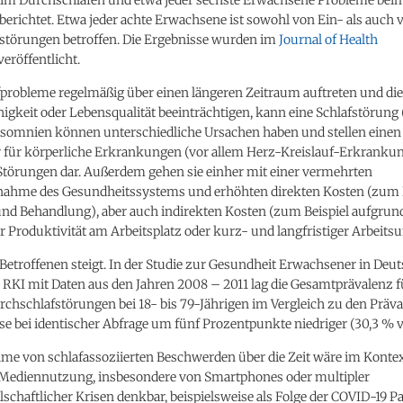
berichtet. Etwa jeder achte Erwachsene ist sowohl von Ein- als auch 
störungen betroffen. Die Ergebnisse wurden im
Journal of Health
veröffentlicht.
probleme regelmäßig über einen längeren Zeitraum auftreten und die
igkeit oder Lebensqualität beeinträchtigen, kann eine Schlafstörung
Insomnien können unterschiedliche Ursachen haben und stellen einen
r für körperliche Erkrankungen (vor allem Herz-Kreislauf-Erkranku
Störungen dar. Außerdem gehen sie einher mit einer vermehrten
ahme des Gesundheitssystems und erhöhten direkten Kosten (zum B
und Behandlung), aber auch indirekten Kosten (zum Beispiel aufgrun
 Produktivität am Arbeitsplatz oder kurz- und langfristiger Arbeitsu
 Betroffenen steigt. In der Studie zur Gesundheit Erwachsener in Deu
 RKI mit Daten aus den Jahren 2008 – 2011 lag die Gesamtprävalenz f
chschlafstörungen bei 18- bis 79-Jährigen im Vergleich zu den Präv
se bei identischer Abfrage um fünf Prozentpunkte niedriger (30,3 % vs
me von schlafassoziierten Beschwerden über die Zeit wäre im Konte
 Mediennutzung, insbesondere von
Smartphones
oder multipler
schaftlicher Krisen denkbar, beispielsweise als Folge der COVID-19 P