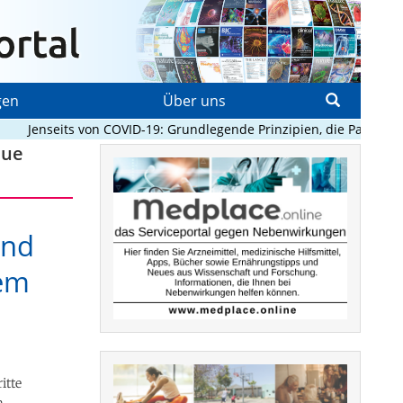
gen
Über uns
Jenseits von COVID-19: Grundlegende Prinzipien, die Pandemien 
eue
and
dem
itte
m