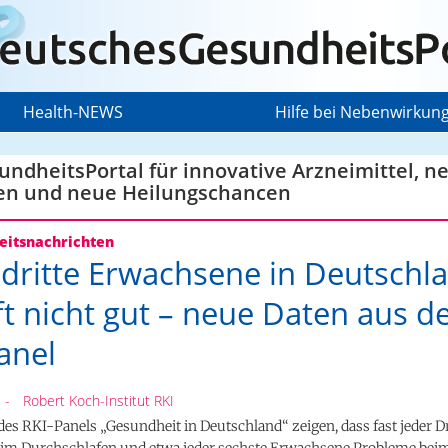
Health-NEWS
Hilfe bei Nebenwirkun
ndheitsPortal für innovative Arzneimittel, n
en und neue Heilungschancen
itsnachrichten
 dritte Erwachsene in Deutschl
ft nicht gut – neue Daten aus 
anel
-
Robert Koch-Institut RKI
des RKI-
Panels
„Gesundheit in Deutschland“ zeigen, dass fast jeder Dr
im Durchschlafen und etwa jeder sechste Erwachsene Probleme bei