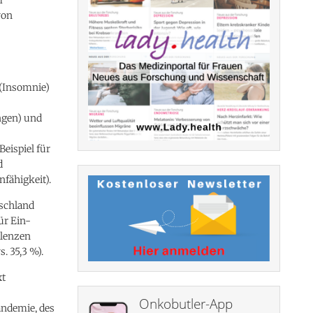
von
 (Insomnie)
ngen) und
eispiel für
d
nfähigkeit).
tschland
ür Ein-
alenzen
. 35,3 %).
xt
Onkobutler-App
andemie, des