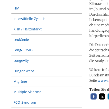
Klimawandel
HIV
im
Journal 
Durchschlafe
Interstitielle Zystitis
Lebensqualit
ob eine medi
KHK / Herzinfarkt
handlungsop
körperliche
Leukämie
Die Datener
Long-COVID
die deutsch
Zeitverlauf
Longevity
die Analyse
Weitere Inf
Lungenkrebs
Bundesinstit
Seite
www.rk
Migräne
Teilen Sie 
Multiple Sklerose
PCO-Syndrom