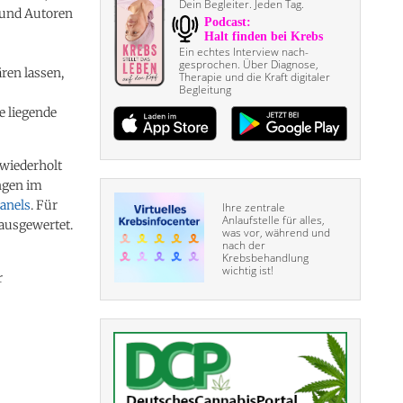
Dein Begleiter. Jeden Tag.
 und Autoren
Ein echtes Interview nach­
gesprochen. Über Diagnose,
ären lassen,
Therapie und die Kraft digitaler
Begleitung
e liegende
 wiederholt
ngen im
anels
. Für
Ihre zentrale
Anlaufstelle für alles,
ausgewertet.
was vor, während und
nach der
Krebsbehandlung
wichtig ist!
r