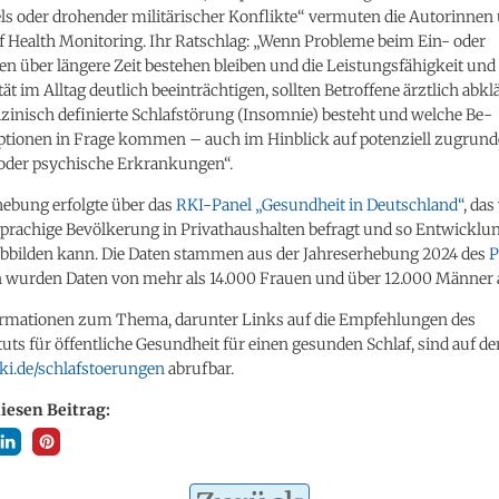
s oder drohender militärischer Konflikte“ vermuten die Autorinnen
of Health Monitoring
. Ihr Ratschlag: „Wenn Probleme beim Ein- oder
n über längere Zeit bestehen bleiben und die Leistungsfähigkeit und
ät im Alltag deutlich beeinträchtigen, sollten Betroffene ärztlich abkl
zinisch definierte Schlafstörung (Insomnie) besteht und welche Be­
tionen in Frage kommen – auch im Hinblick auf potenziell zugrund
 oder psychische Erkrankungen“.
hebung erfolgte über das
RKI-
Panel
„Gesundheit in Deutschland“
, das
sprachige Bevölkerung in Privathaushalten befragt und so Entwicklu
 abbilden kann. Die Daten stammen aus der Jahreserhebung 2024 des
P
n wurden Daten von mehr als 14.000 Frauen und über 12.000 Männer 
ormationen zum Thema, darunter Links auf die Empfehlungen des
uts für öffentliche Gesundheit für einen gesunden Schlaf, sind auf de
i.de/schlafstoerungen
abrufbar.
diesen Beitrag: