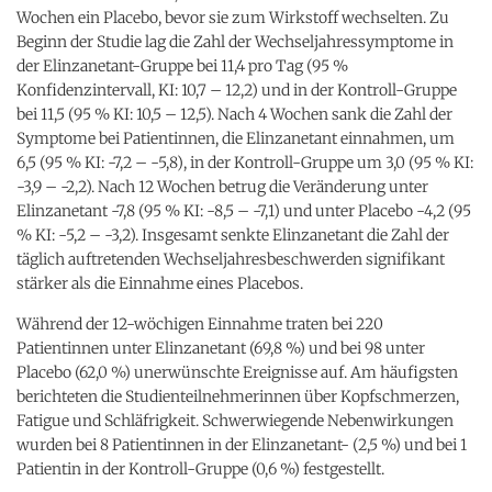
Wochen ein Placebo, bevor sie zum Wirkstoff wechselten. Zu
Beginn der Studie lag die Zahl der Wechseljahressymptome in
der Elinzanetant-Gruppe bei 11,4 pro Tag (95 %
Konfidenzintervall, KI: 10,7 – 12,2) und in der Kontroll-Gruppe
bei 11,5 (95 % KI: 10,5 – 12,5). Nach 4 Wochen sank die Zahl der
Symptome bei Patientinnen, die Elinzanetant einnahmen, um
6,5 (95 % KI: -7,2 – -5,8), in der Kontroll-Gruppe um 3,0 (95 % KI:
-3,9 – -2,2). Nach 12 Wochen betrug die Veränderung unter
Elinzanetant -7,8 (95 % KI: -8,5 – -7,1) und unter Placebo -4,2 (95
% KI: -5,2 – -3,2). Insgesamt senkte Elinzanetant die Zahl der
täglich auftretenden Wechseljahresbeschwerden signifikant
stärker als die Einnahme eines Placebos.
Während der 12-wöchigen Einnahme traten bei 220
Patientinnen unter Elinzanetant (69,8 %) und bei 98 unter
Placebo (62,0 %) unerwünschte Ereignisse auf. Am häufigsten
berichteten die Studienteilnehmerinnen über Kopfschmerzen,
Fatigue und Schläfrigkeit. Schwerwiegende Nebenwirkungen
wurden bei 8 Patientinnen in der Elinzanetant- (2,5 %) und bei 1
Patientin in der Kontroll-Gruppe (0,6 %) festgestellt.