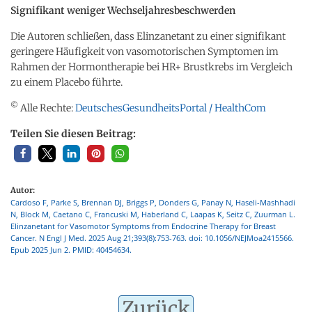
Signifikant weniger Wechseljahresbeschwerden
Die Autoren schließen, dass Elinzanetant zu einer signifikant
geringere Häufigkeit von vasomotorischen Symptomen im
Rahmen der Hormontherapie bei HR+ Brustkrebs im Vergleich
zu einem Placebo führte.
©
Alle Rechte:
DeutschesGesundheitsPortal / HealthCom
Teilen Sie diesen Beitrag:
Autor:
Cardoso F, Parke S, Brennan DJ, Briggs P, Donders G, Panay N, Haseli-Mashhadi
N, Block M, Caetano C, Francuski M, Haberland C, Laapas K, Seitz C, Zuurman L.
Elinzanetant for Vasomotor Symptoms from Endocrine Therapy for Breast
Cancer. N Engl J Med. 2025 Aug 21;393(8):753-763. doi: 10.1056/NEJMoa2415566.
Epub 2025 Jun 2. PMID: 40454634.
Zurück