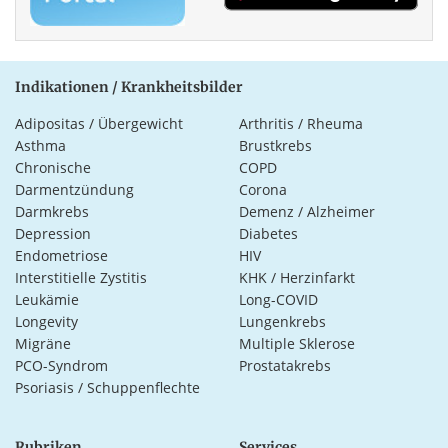
Indikationen / Krankheitsbilder
Adipositas / Übergewicht
Arthritis / Rheuma
Asthma
Brustkrebs
Chronische
COPD
Darmentzündung
Corona
Darmkrebs
Demenz / Alzheimer
Depression
Diabetes
Endometriose
HIV
Interstitielle Zystitis
KHK / Herzinfarkt
Leukämie
Long-COVID
Longevity
Lungenkrebs
Migräne
Multiple Sklerose
PCO-Syndrom
Prostatakrebs
Psoriasis / Schuppenflechte
Rubriken
Services