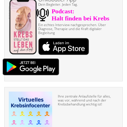
Dein Begleiter. Jeden Tag.
Ein echtes Interview nach­gesprochen. Über
Diagnose, Therapie und die Kraft digitaler
Begleitung
Ihre zentrale Anlaufstelle für alles,
was vor, während und nach der
Krebsbehandlung wichtig ist!