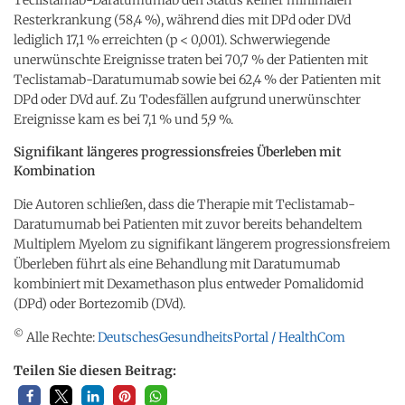
Resterkrankung (58,4 %), während dies mit DPd oder DVd
lediglich 17,1 % erreichten (p < 0,001). Schwerwiegende
unerwünschte Ereignisse traten bei 70,7 % der Patienten mit
Teclistamab-Daratumumab sowie bei 62,4 % der Patienten mit
DPd oder DVd auf. Zu Todesfällen aufgrund unerwünschter
Ereignisse kam es bei 7,1 % und 5,9 %.
Signifikant längeres progressionsfreies Überleben mit
Kombination
Die Autoren schließen, dass die Therapie mit Teclistamab-
Daratumumab bei Patienten mit zuvor bereits behandeltem
Multiplem Myelom zu signifikant längerem progressionsfreiem
Überleben führt als eine Behandlung mit Daratumumab
kombiniert mit Dexamethason plus entweder Pomalidomid
(DPd) oder Bortezomib (DVd).
©
Alle Rechte:
DeutschesGesundheitsPortal / HealthCom
Teilen Sie diesen Beitrag: