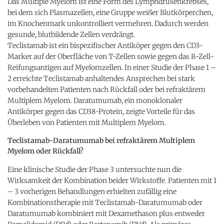
Das Multiple Myelom ist eine Form des Lymphdrüsenkrebses,
bei dem sich Plasmazellen, eine Gruppe weißer Blutkörperchen,
im Knochenmark unkontrolliert vermehren. Dadurch werden
gesunde, blutbildende Zellen verdrängt.
Teclistamab ist ein bispezifischer Antiköper gegen den CD3-
Marker auf der Oberfläche von T-Zellen sowie gegen das B-Zell-
Reifungsantigen auf Myelomzellen. In einer Studie der Phase 1 –
2 erreichte Teclistamab anhaltendes Ansprechen bei stark
vorbehandelten Patienten nach Rückfall oder bei refraktärem
Multiplem Myelom. Daratumumab, ein monoklonaler
Antikörper gegen das CD38-Protein, zeigte Vorteile für das
Überleben von Patienten mit Multiplem Myelom.
Teclistamab-Daratumumab bei refraktärem Multiplem
Myelom oder Rückfall?
Eine klinische Studie der Phase 3 untersuchte nun die
Wirksamkeit der Kombination beider Wirkstoffe. Patienten mit 1
– 3 vorherigen Behandlungen erhielten zufällig eine
Kombinationstherapie mit Teclistamab-Daratumumab oder
Daratumumab kombiniert mit Dexamethason plus entweder