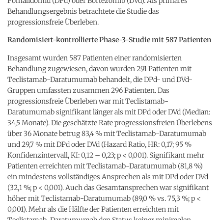
Pomalidomid (DPd) oder Bortezomib (DVd). Als primäres
Behandlungsergebnis betrachtete die Studie das
progressionsfreie Überleben.
Randomisiert-kontrollierte Phase-3-Studie mit 587 Patienten
Insgesamt wurden 587 Patienten einer randomisierten
Behandlung zugewiesen, davon wurden 291 Patienten mit
Teclistamab-Daratumumab behandelt, die DPd- und DVd-
Gruppen umfassten zusammen 296 Patienten. Das
progressionsfreie Überleben war mit Teclistamab-
Daratumumab signifikant länger als mit DPd oder DVd (Median:
34,5 Monate). Die geschätzte Rate progressionsfreien Überlebens
über 36 Monate betrug 83,4 % mit Teclistamab-Daratumumab
und 29,7 % mit DPd oder DVd (Hazard Ratio, HR: 0,17; 95 %
Konfidenzintervall, KI: 0,12 – 0,23; p < 0,001). Signifikant mehr
Patienten erreichten mit Teclistamab-Daratumumab (81,8 %)
ein mindestens vollständiges Ansprechen als mit DPd oder DVd
(32,1 %; p < 0,001). Auch das Gesamtansprechen war signifikant
höher mit Teclistamab-Daratumumab (89,0 % vs. 75,3 %; p <
0,001). Mehr als die Hälfte der Patienten erreichten mit
Teclistamab-Daratumumab den Status keiner minimalen