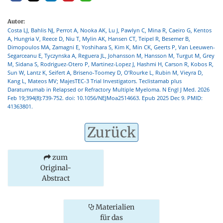
Autor:
Costa LJ, Bahlis NJ, Perrot A, Nooka AK, Lu J, Pawlyn C, Mina R, Caeiro G, Kentos
A, Hungria V, Reece D, Niu T, Mylin AK, Hansen CT, Teipel R, Besemer B,
Dimopoulos MA, Zamagni E, Yoshihara S, Kim K, Min CK, Geerts P, Van Leeuwen-
Segarceanu E, Tyczynska A, Reguera JL, Johansson M, Hansson M, Turgut M, Grey
M, Sidana S, Rodriguez-Otero P, Martinez-Lopez J, Hashmi H, Carson R, Kobos R,
Sun W, Lantz K, Seifert A, Briseno-Toomey D, O’Rourke L, Rubin M, Vieyra D,
Kang L, Mateos MV; MajesTEC-3 Trial Investigators. Teclistamab plus
Daratumumab in Relapsed or Refractory Multiple Myeloma. N Engl J Med. 2026
Feb 19;394(8):739-752. doi: 10.1056/NEJMoa2514663. Epub 2025 Dec 9. PMID:
41363801.
Zurück
zum
Original-
Abstract
Materialien
für das