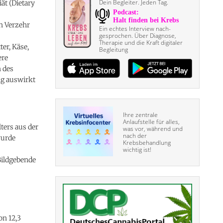
Dein Begleiter. Jeden Tag.
t (Dietary
n Verzehr
Ein echtes Interview nach­
gesprochen. Über Diagnose,
Therapie und die Kraft digitaler
er, Käse,
Begleitung
ere
 des
ig auswirkt
Ihre zentrale
Anlaufstelle für alles,
ters aus der
was vor, während und
nach der
wurde
Krebsbehandlung
wichtig ist!
Bildgebende
on 12,3