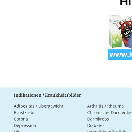
Indikationen / Krankheitsbilder
Adipositas / Übergewicht
Arthritis / Rheuma
Brustkrebs
Chronische Darmentz
Corona
Darmkrebs
Depression
Diabetes
HIV
Interstitielle Zystitis