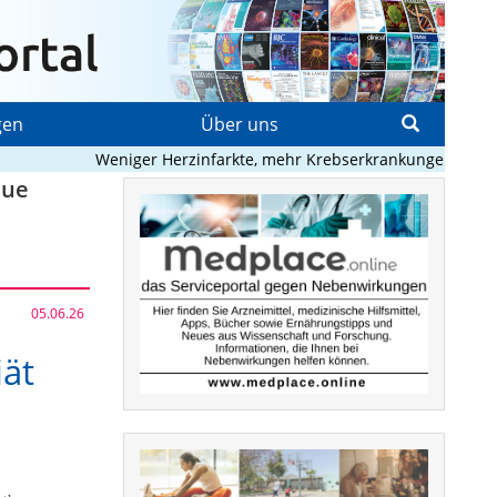
gen
Über uns
Weniger Herzinfarkte, mehr Krebserkrankungen und bess
eue
05.06.26
iät