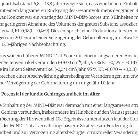
rquartilsabstand: 6,8 – 13,8 Jahre) zeigte sich, dass eine höhere Einhal
mit einem langsameren Rückgang des Gesamtvolumens der grauen 
ar. Konkret war ein Anstieg des MIND-Diät-Scores um 3 Einheiten m
ahr geringeren Abnahme des Volumens der grauen Substanz assoziier
ervall, KI: 0,089 – 0,469). Dies entspricht einer Reduktion altersbedin
en um 20,1 % und einer Verzögerung der Gehirnalterung um etwa 2,5
 12,3-jährigen Nachbeobachtung.
aus war ein höherer MIND-Diät-Score mit einem langsameren Anstie
 Seitenventrikel verbunden (-0,071 cm³/Jahr, 95 % KI: -0,125 – -0,017)
 im linken Seitenventrikel (-0,041 cm³/Jahr, 95 % KI: -0,070 – -0,013).
sprechen einer Abschwächung altersbedingter Veränderungen um etw
ner Verzögerung der Gehirnalterung um ungefähr 1,0 Jahr.
Potenzial der für die Gehirngesundheit im Alter
re Einhaltung der MIND-Diät war demnach mit einer langsameren str
 Gehirns verbunden, insbesondere im Hinblick auf den Verlust graue
rößerung der Hirnventrikel. Die Ergebnisse unterstützen laut der St
l der MIND-Diät als ernährungsbasierte Strategie zur Förderung der
dheit und zur Verzögerung altersbedingter struktureller Veränderun