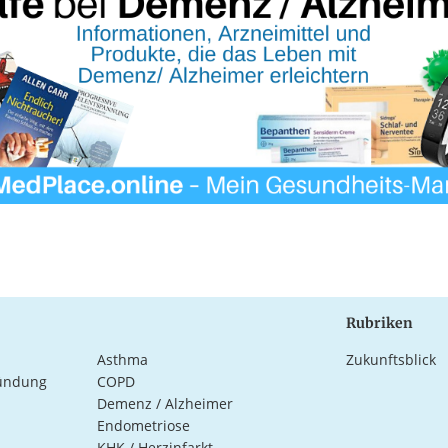
Rubriken
Asthma
Zukunftsblick
ündung
COPD
Demenz / Alzheimer
Endometriose
KHK / Herzinfarkt