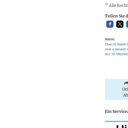
©
Alle Recht
Teilen Sie 
Autor:
Chen H, Hailili
over a decade: 
doi: 10.1002/a
Or
Ab
Ein Servic