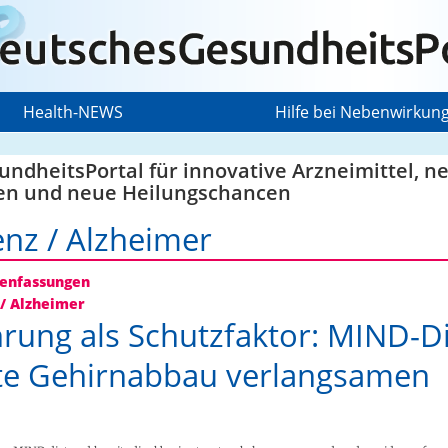
Health-NEWS
Hilfe bei Nebenwirkun
ndheitsPortal für innovative Arzneimittel, n
en und neue Heilungschancen
nz / Alzheimer
nfassungen
/ Alzheimer
rung als Schutzfaktor: MIND-D
te Gehirnabbau verlangsamen