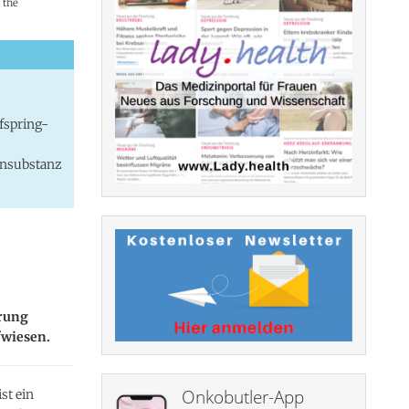
 the
fspring-
rnsubstanz
hrung
fwiesen.
Onkobutler-App
st ein