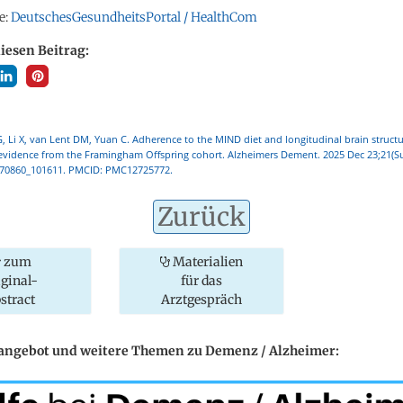
e:
DeutschesGesundheitsPortal / HealthCom
diesen Beitrag:
 G, Li X, van Lent DM, Yuan C. Adherence to the MIND diet and longitudinal brain struct
evidence from the Framingham Offspring cohort. Alzheimers Dement. 2025 Dec 23;21(Su
lz70860_101611. PMCID: PMC12725772.
Zurück
zum
Materialien
iginal-
für das
stract
Arztgespräch
eangebot und weitere Themen zu Demenz / Alzheimer: