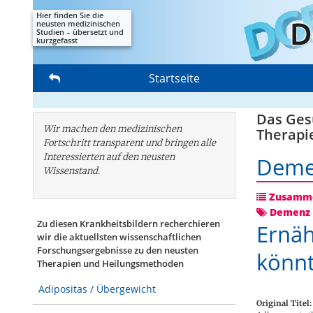
Hier finden Sie die
neusten medizinischen
Studien – übersetzt und
kurzgefasst
Startseite
Das Gesu
Wir machen den medizinischen
Therapi
Fortschritt transparent und bringen alle
Interessierten auf den neusten
Deme
Wissenstand.
Zusamme
Demenz 
Zu diesen Krankheitsbildern recherchieren
Ernäh
wir die aktuellsten wissenschaftlichen
Forschungs­ergebnisse zu den neusten
könn
Therapien und Heilungsmethoden
Adipositas / Übergewicht
Original Titel: