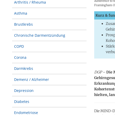
Adherence to t
Arthritis / Rheuma
Framingham Of
Asthma
Kurz & fun
Zusa
Brustkrebs
Gehi
Prosp
Chronische Darmentzündung
Kohor
Stärk
COPD
verb
Corona
Darmkrebs
DGP
–
Die 
Gehirngesu
Demenz / Alzheimer
Erkrankung
Kohortenst
Depression
hielten, l
Diabetes
Die MIND-Di
Endometriose