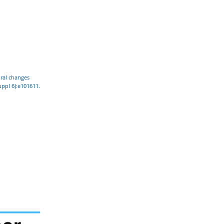
ural changes
ppl 6):e101611.