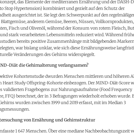
onzept, das Elemente der mediterranen Ernährung und der DASH-Diä
o Stop Hypertension) kombiniert und gezielt auf den Schutz der
heit ausgerichtet ist. Sie legt den Schwerpunkt auf den regelmäßige
Blattgemüse, anderem Gemüse, Beeren, Nüssen, Vollkornprodukten,
en, Fisch und Olivenöl, während der Konsum von rotem Fleisch, Butt
und stark verarbeiteten Lebensmitteln reduziert wird. Während früh
sstudien bereits positive Zusammenhänge mit bildgebenden Markern
legten, war bislang unklar, wie sich diese Ernährungsweise langfrist
turelle Veränderungen des Gehirns widerspiegelt.
IND-Diät die Gehirnalterung verlangsamen?
spektive Kohortenstudie dwurden Menschen mittleren und höheren Al
Heart Study Offspring-Kohorte einbezogen. Der MIND-Diät-Score 
nes validierten Fragebogens zur Nahrungsaufnahme (Food Frequency
re, FFQ) berechnet, der in 3 Befragungen wiederholt erhoben wurde. 
Gehirns wurden zwischen 1999 und 2019 erfasst, mit im Median 3
ngsmessungen.
tersuchung von Ernährung und Gehirnstruktur
umfasste 1 647 Menschen. Über eine mediane Nachbeobachtungszeit v