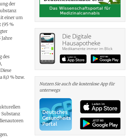
tung der
Substanz
it einer um
t (95 %
gter
Die Digitale
 Jahre
Hausapotheke
Medikamente immer im Blick
g des
,
 Diese
a 8,0 % bzw.
Nutzen Sie auch die kosten­lose App für
unterwegs
ukturellen
r Substanz
udienautoren
gen.