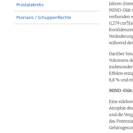
Jahren (Inte
Prostatakrebs
MIND-Diät 
verbunden w
Psoriasis / Schuppenflechte
0,279 cm³/J
Konfidenzint
Veränderung
während der
Darüber hin
Volumens der
insbesondere
Effekte ent
8,8 % und ei
MIND-Diät: 
Eine stärke
Atrophie des
und die Verg
das Potenzia
Gehirngesun