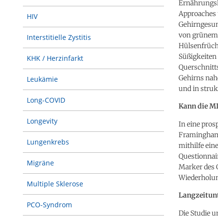
Ernährungsk
Approaches t
HIV
Gehirngesund
von grünem 
Interstitielle Zystitis
Hülsenfrücht
Süßigkeiten 
KHK / Herzinfarkt
Querschnitt
Gehirns nahe
Leukämie
und in struk
Long-COVID
Kann die M
Longevity
In eine pro
Framingham 
Lungenkrebs
mithilfe ei
Questionnai
Migräne
Marker des 
Wiederholu
Multiple Sklerose
Langzeitun
PCO-Syndrom
Die Studie 