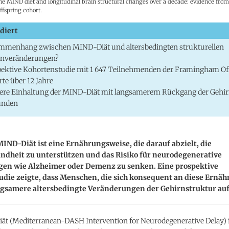
he MIND diet and longitudinal brain structural changes over a decade: evidence from
fspring cohort.
diert
mmenhang zwischen MIND-Diät und altersbedingten strukturellen
rnveränderungen?
ektive Kohortenstudie mit 1 647 Teilnehmenden der Framingham Of
te über 12 Jahre
ere Einhaltung der MIND-Diät mit langsamerem Rückgang der Gehi
unden
MIND-Diät ist eine Ernährungsweise, die darauf abzielt, die
ndheit zu unterstützen und das Risiko für neurodegenerative
en wie Alzheimer oder Demenz zu senken. Eine prospektive
udie zeigte, dass Menschen, die sich konsequent an diese Ernä
angsamere altersbedingte Veränderungen der Gehirnstruktur au
ät (Mediterranean-DASH Intervention for Neurodegenerative Delay) i