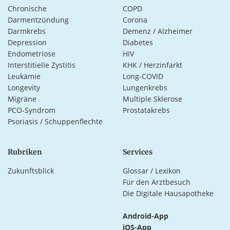
Chronische
COPD
Darmentzündung
Corona
Darmkrebs
Demenz / Alzheimer
Depression
Diabetes
Endometriose
HIV
Interstitielle Zystitis
KHK / Herzinfarkt
Leukämie
Long-COVID
Longevity
Lungenkrebs
Migräne
Multiple Sklerose
PCO-Syndrom
Prostatakrebs
Psoriasis / Schuppenflechte
Rubriken
Services
Zukunftsblick
Glossar / Lexikon
Für den Arztbesuch
Die Digitale Hausapotheke
Android-App
iOS-App