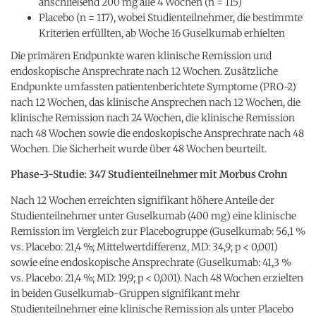
anschließend 200 mg alle 4 Wochen (n = 115)
Placebo (n = 117), wobei Studienteilnehmer, die bestimmte
Kriterien erfüllten, ab Woche 16 Guselkumab erhielten
Die primären Endpunkte waren klinische Remission und
endoskopische Ansprechrate nach 12 Wochen. Zusätzliche
Endpunkte umfassten patientenberichtete Symptome (PRO-2)
nach 12 Wochen, das klinische Ansprechen nach 12 Wochen, die
klinische Remission nach 24 Wochen, die klinische Remission
nach 48 Wochen sowie die endoskopische Ansprechrate nach 48
Wochen. Die Sicherheit wurde über 48 Wochen beurteilt.
Phase-3-Studie: 347 Studienteilnehmer mit Morbus Crohn
Nach 12 Wochen erreichten signifikant höhere Anteile der
Studienteilnehmer unter Guselkumab (400 mg) eine klinische
Remission im Vergleich zur Placebogruppe (Guselkumab: 56,1 %
vs. Placebo: 21,4 %; Mittelwertdifferenz, MD: 34,9; p < 0,001)
sowie eine endoskopische Ansprechrate (Guselkumab: 41,3 %
vs. Placebo: 21,4 %; MD: 19,9; p < 0,001). Nach 48 Wochen erzielten
in beiden Guselkumab-Gruppen signifikant mehr
Studienteilnehmer eine klinische Remission als unter Placebo