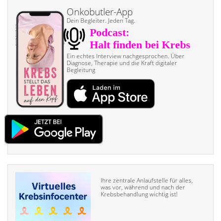
Onkobutler-App
Dein Begleiter. Jeden Tag.
Ein echtes Interview nach­gesprochen. Über
Diagnose, Therapie und die Kraft digitaler
Begleitung
Ihre zentrale Anlaufstelle für alles,
was vor, während und nach der
Krebsbehandlung wichtig ist!