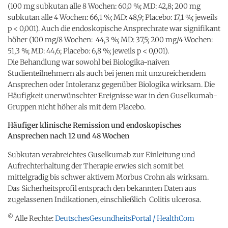
(100 mg subkutan alle 8 Wochen: 60,0 %; MD: 42,8; 200 mg
subkutan alle 4 Wochen: 66,1 %; MD: 48,9; Placebo: 17,1 %; jeweils
p < 0,001). Auch die endoskopische Ansprechrate war signifikant
höher (100 mg/8 Wochen: 44,3 %; MD: 37,5; 200 mg/4 Wochen:
51,3 %; MD: 44,6; Placebo: 6,8 %; jeweils p < 0,001).
Die Behandlung war sowohl bei Biologika-naiven
Studienteilnehmern als auch bei jenen mit unzureichendem
Ansprechen oder Intoleranz gegenüber Biologika wirksam. Die
Häufigkeit unerwünschter Ereignisse war in den Guselkumab-
Gruppen nicht höher als mit dem Placebo.
Häufiger klinische Remission und endoskopisches
Ansprechen nach 12 und 48 Wochen
Subkutan verabreichtes Guselkumab zur Einleitung und
Aufrechterhaltung der Therapie erwies sich somit bei
mittelgradig bis schwer aktivem Morbus Crohn als wirksam.
Das Sicherheitsprofil entsprach den bekannten Daten aus
zugelassenen Indikationen, einschließlich Colitis ulcerosa.
©
Alle Rechte:
DeutschesGesundheitsPortal / HealthCom