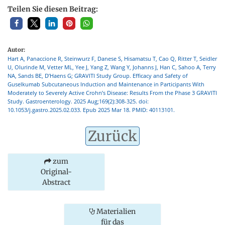
Teilen Sie diesen Beitrag:
Autor:
Hart A, Panaccione R, Steinwurz F, Danese S, Hisamatsu T, Cao Q, Ritter T, Seidler
U, Olurinde M, Vetter ML, Yee J, Yang Z, Wang Y, Johanns J, Han C, Sahoo A, Terry
NA, Sands BE, D’Haens G; GRAVITI Study Group. Efficacy and Safety of
Guselkumab Subcutaneous Induction and Maintenance in Participants With
Moderately to Severely Active Crohn’s Disease: Results From the Phase 3 GRAVITI
Study. Gastroenterology. 2025 Aug;169(2):308-325. doi:
10.1053/j.gastro.2025.02.033. Epub 2025 Mar 18. PMID: 40113101.
Zurück
zum
Original-
Abstract
Materialien
für das