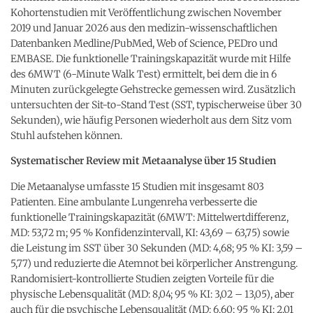
Kohortenstudien mit Veröffentlichung zwischen November
2019 und Januar 2026 aus den medizin-wissenschaftlichen
Datenbanken Medline/PubMed, Web of Science, PEDro und
EMBASE. Die funktionelle Trainingskapazität wurde mit Hilfe
des 6MWT (6-Minute Walk Test) ermittelt, bei dem die in 6
Minuten zurückgelegte Gehstrecke gemessen wird. Zusätzlich
untersuchten der Sit-to-Stand Test (SST, typischerweise über 30
Sekunden), wie häufig Personen wiederholt aus dem Sitz vom
Stuhl aufstehen können.
Systematischer Review mit Metaanalyse über 15 Studien
Die Metaanalyse umfasste 15 Studien mit insgesamt 803
Patienten. Eine ambulante Lungenreha verbesserte die
funktionelle Trainingskapazität (6MWT: Mittelwertdifferenz,
MD: 53,72 m; 95 % Konfidenzintervall, KI: 43,69 – 63,75) sowie
die Leistung im SST über 30 Sekunden (MD: 4,68; 95 % KI: 3,59 –
5,77) und reduzierte die Atemnot bei körperlicher Anstrengung.
Randomisiert-kontrollierte Studien zeigten Vorteile für die
physische Lebensqualität (MD: 8,04; 95 % KI: 3,02 – 13,05), aber
auch für die psychische Lebensqualität (MD: 6,60; 95 % KI: 2,01