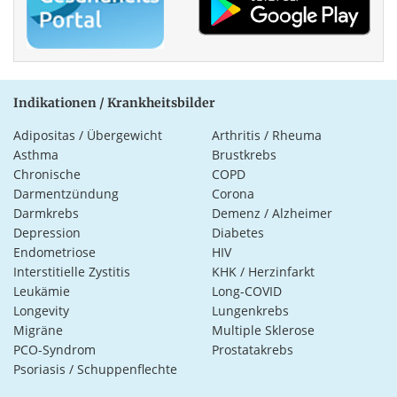
Indikationen / Krankheitsbilder
Adipositas / Übergewicht
Arthritis / Rheuma
Asthma
Brustkrebs
Chronische
COPD
Darmentzündung
Corona
Darmkrebs
Demenz / Alzheimer
Depression
Diabetes
Endometriose
HIV
Interstitielle Zystitis
KHK / Herzinfarkt
Leukämie
Long-COVID
Longevity
Lungenkrebs
Migräne
Multiple Sklerose
PCO-Syndrom
Prostatakrebs
Psoriasis / Schuppenflechte