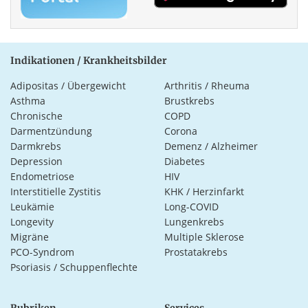
Indikationen / Krankheitsbilder
Adipositas / Übergewicht
Arthritis / Rheuma
Asthma
Brustkrebs
Chronische
COPD
Darmentzündung
Corona
Darmkrebs
Demenz / Alzheimer
Depression
Diabetes
Endometriose
HIV
Interstitielle Zystitis
KHK / Herzinfarkt
Leukämie
Long-COVID
Longevity
Lungenkrebs
Migräne
Multiple Sklerose
PCO-Syndrom
Prostatakrebs
Psoriasis / Schuppenflechte