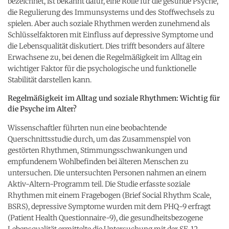
bezeichnet, ist bekannt dafür, eine Rolle für die gesunde Psyche,
die Regulierung des Immunsystems und des Stoffwechsels zu
spielen. Aber auch soziale Rhythmen werden zunehmend als
Schlüsselfaktoren mit Einfluss auf depressive Symptome und
die Lebensqualität diskutiert. Dies trifft besonders auf ältere
Erwachsene zu, bei denen die Regelmäßigkeit im Alltag ein
wichtiger Faktor für die psychologische und funktionelle
Stabilität darstellen kann.
Regelmäßigkeit im Alltag und soziale Rhythmen: Wichtig für
die Psyche im Alter?
Wissenschaftler führten nun eine beobachtende
Querschnittsstudie durch, um das Zusammenspiel von
gestörten Rhythmen, Stimmungsschwankungen und
empfundenem Wohlbefinden bei älteren Menschen zu
untersuchen. Die untersuchten Personen nahmen an einem
Aktiv-Altern-Programm teil. Die Studie erfasste soziale
Rhythmen mit einem Fragebogen (Brief Social Rhythm Scale,
BSRS), depressive Symptome wurden mit dem PHQ-9 erfragt
(Patient Health Questionnaire-9), die gesundheitsbezogene
Lebensqualität ermittelte die Untersuchung mit der SF-12-