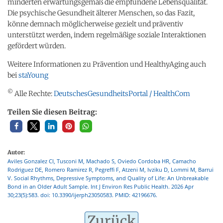
minderten erwartungsgemäß die empfundene Lebensqualität.
Die psychische Gesundheit älterer Menschen, so das Fazit,
könne demnach möglicherweise gezielt und präventiv
unterstützt werden, indem regelmäßige soziale Interaktionen
gefördert würden.
Weitere Informationen zu Prävention und
HealthyAging
auch
bei
staYoung
©
Alle Rechte:
DeutschesGesundheitsPortal / HealthCom
Teilen Sie diesen Beitrag:
Autor:
Aviles Gonzalez CI, Tusconi M, Machado S, Oviedo Cordoba HR, Camacho
Rodriguez DE, Romero Ramirez R, Pegreffi F, Atzeni M, Ivziku D, Lommi M, Barrui
V. Social Rhythms, Depressive Symptoms, and Quality of Life: An Unbreakable
Bond in an Older Adult Sample. Int J Environ Res Public Health. 2026 Apr
30;23(5):583. doi: 10.3390/ijerph23050583. PMID: 42196676.
Zurück