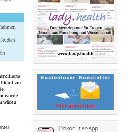
and meta-
m Rahmen
 Studien
pin
trollierte
fikant zur
ie
amt wurde
gn wären
Onkobutler-App
antes