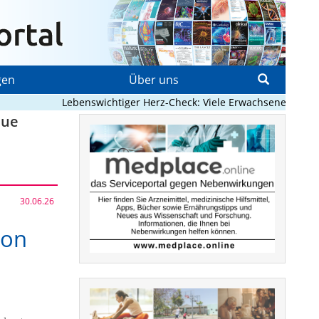
gen
Über uns
Lebenswichtiger Herz-Check: Viele Erwachsene mit angebo
eue
30.06.26
ion