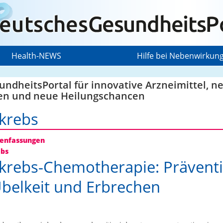
Health-NEWS
Hilfe bei Nebenwirkun
ndheitsPortal für innovative Arzneimittel, n
en und neue Heilungschancen
krebs
nfassungen
ebs
krebs-Chemotherapie: Prävent
belkeit und Erbrechen