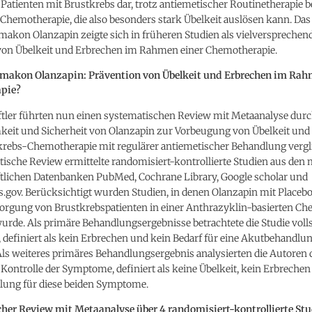
Patienten mit Brustkrebs dar, trotz antiemetischer Routinetherapie b
Chemotherapie, die also besonders stark Übelkeit auslösen kann. Das
akon Olanzapin zeigte sich in früheren Studien als vielversprechen
von Übelkeit und Erbrechen im Rahmen einer Chemotherapie.
makon Olanzapin: Prävention von Übelkeit und Erbrechen im Rah
pie?
tler führten nun einen systematischen Review mit Metaanalyse durch
keit und Sicherheit von Olanzapin zur Vorbeugung von Übelkeit und
tkrebs-Chemotherapie mit regulärer antiemetischer Behandlung vergl
ische Review ermittelte randomisiert-kontrollierte Studien aus den
tlichen Datenbanken PubMed, Cochrane Library, Google scholar und
ls.gov. Berücksichtigt wurden Studien, in denen Olanzapin mit Placebo
orgung von Brustkrebspatienten in einer Anthrazyklin-basierten Ch
urde. Als primäre Behandlungsergebnisse betrachtete die Studie voll
definiert als kein Erbrechen und kein Bedarf für eine Akutbehandlu
ls weiteres primäres Behandlungsergebnis analysierten die Autoren 
 Kontrolle der Symptome, definiert als keine Übelkeit, kein Erbreche
ung für diese beiden Symptome.
her Review mit Metaanalyse über 4 randomisiert-kontrollierte St