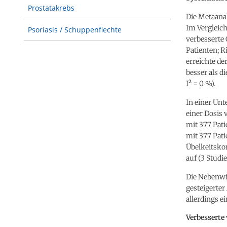
Prostatakrebs
Die Metaana
Im Vergleich
Psoriasis / Schuppenflechte
verbesserte 
Patienten; Ri
erreichte de
besser als d
I² = 0 %).
In einer Unt
einer Dosis 
mit 377 Patie
mit 377 Patie
Übelkeitskon
auf (3 Studie
Die Nebenwi
gesteigerter
allerdings e
Verbesserte