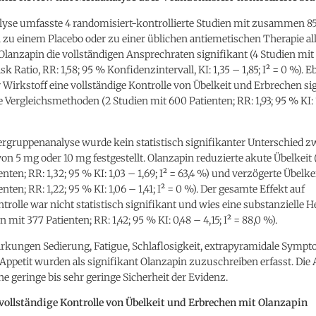
lyse umfasste 4 randomisiert-kontrollierte Studien mit zusammen 85
 zu einem Placebo oder zu einer üblichen antiemetischen Therapie al
Olanzapin die vollständigen Ansprechraten signifikant (4 Studien mit
sk Ratio, RR: 1,58; 95 % Konfidenzintervall, KI: 1,35 – 1,85; I² = 0 %). 
r Wirkstoff eine vollständige Kontrolle von Übelkeit und Erbrechen si
ie Vergleichsmethoden (2 Studien mit 600 Patienten; RR: 1,93; 95 % KI: 1
ergruppenanalyse wurde kein statistisch signifikanter Unterschied 
von 5 mg oder 10 mg festgestellt. Olanzapin reduzierte akute Übelkeit 
nten; RR: 1,32; 95 % KI: 1,03 – 1,69; I² = 63,4 %) und verzögerte Übelke
nten; RR: 1,22; 95 % KI: 1,06 – 1,41; I² = 0 %). Der gesamte Effekt auf
trolle war nicht statistisch signifikant und wies eine substanzielle H
n mit 377 Patienten; RR: 1,42; 95 % KI: 0,48 – 4,15; I² = 88,0 %).
rkungen Sedierung, Fatigue, Schlaflosigkeit, extrapyramidale Symp
 Appetit wurden als signifikant Olanzapin zuzuschreiben erfasst. Die
ine geringe bis sehr geringe Sicherheit der Evidenz.
 vollständige Kontrolle von Übelkeit und Erbrechen mit Olanzapin