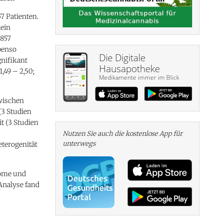
7 Patienten.
lein
 857
Ebenso
Die Digitale
gnifikant
Hausapotheke
,49 – 2,50;
Medikamente immer im Blick
zwischen
(3 Studien
it (3 Studien
Nutzen Sie auch die kosten­lose App für
unterwegs
eterogenität
tome und
 Analyse fand