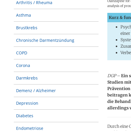
Olanzapine for
Arthritis / Rheuma
analysis of pro
Asthma
Kurz & fun
Psyc
Brustkrebs
einer
Syste
Chronische Darmentzündung
Zusa
Verbe
COPD
Corona
DGP
–
Ein s
Darmkrebs
Studien mit
Prävention
Demenz / Alzheimer
beitragen 
die Behand
Depression
allerdings 
Diabetes
Durch eine C
Endometriose