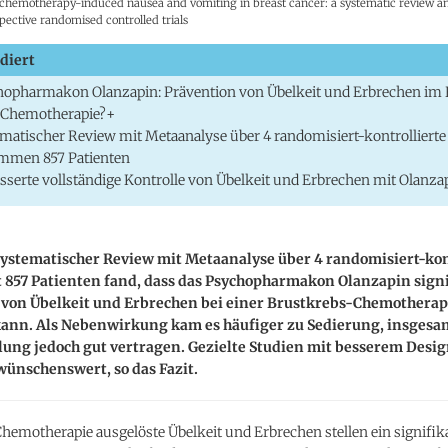
 chemotherapy-induced nausea and vomiting in breast cancer: a systematic review 
spective randomised controlled trials
diert
hopharmakon Olanzapin: Prävention von Übelkeit und Erbrechen i
 Chemotherapie?+
matischer Review mit Metaanalyse über 4 randomisiert-kontrollierte
mmen 857 Patienten
sserte vollständige Kontrolle von Übelkeit und Erbrechen mit Olanza
ystematischer Review mit Metaanalyse über 4 randomisiert-kon
 857 Patienten fand, dass das Psychopharmakon Olanzapin signi
 von Übelkeit und Erbrechen bei einer Brustkrebs-Chemotherap
kann. Als Nebenwirkung kam es häufiger zu Sedierung, insges
lung jedoch gut vertragen. Gezielte Studien mit besserem Desi
wünschenswert, so das Fazit.
hemotherapie ausgelöste Übelkeit und Erbrechen stellen ein signifik