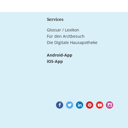
Services
Glossar / Lexikon
Für den Arztbesuch
Die Digitale Hausapotheke
Android-App
iOS-App
Goto
Goto
Goto
Goto
Goto
Goto
Facebook
Twitter
LinkedIn
Pinterest
Youtube
Instagram