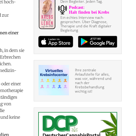
Dein Begleiter. Jeden Tag.
ei hoch-
d zur
Ein echtes Interview nach­
gesprochen. Über Diagnose,
Therapie und die Kraft digitaler
Begleitung
men einer
, in dem sie
 Erbrechen
ichen.
Ihre zentrale
 medizin-
Anlaufstelle für alles,
was vor, während und
nach der
 oder einer
Krebsbehandlung
emotherapie
wichtig ist!
ständiges
ng von
die
n und keine
udien