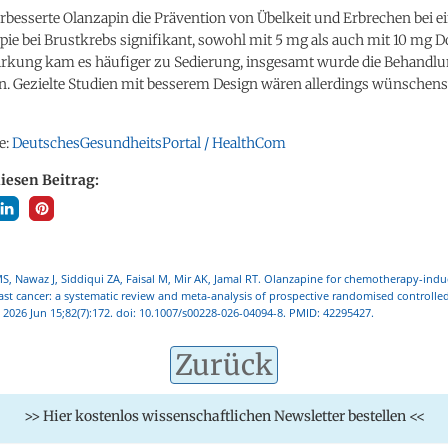
besserte Olanzapin die Prävention von Übelkeit und Erbrechen bei e
e bei Brustkrebs signifikant, sowohl mit 5 mg als auch mit 10 mg D
rkung kam es häufiger zu Sedierung, insgesamt wurde die Behandlu
n. Gezielte Studien mit besserem Design wären allerdings wünschens
e:
DeutschesGesundheitsPortal / HealthCom
diesen Beitrag:
MS, Nawaz J, Siddiqui ZA, Faisal M, Mir AK, Jamal RT. Olanzapine for chemotherapy-in
ast cancer: a systematic review and meta-analysis of prospective randomised controlled t
 2026 Jun 15;82(7):172. doi: 10.1007/s00228-026-04094-8. PMID: 42295427.
Zurück
>> Hier kostenlos wissenschaftlichen Newsletter bestellen <<