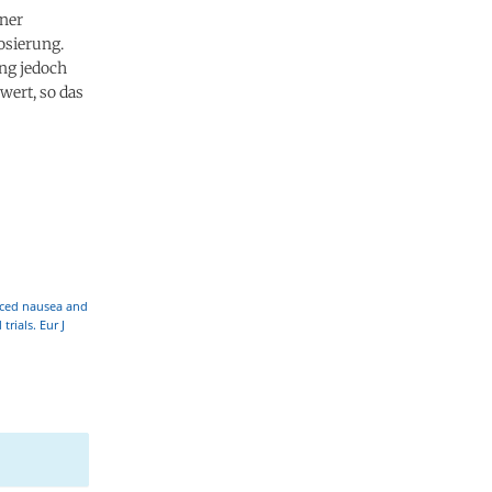
iner
osierung.
ng jedoch
wert, so das
duced nausea and
rials. Eur J