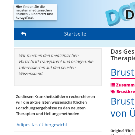
Hier finden Sie die
neusten medizinischen
Studien – übersetzt und
kurzgefasst
Startseite
Das Gesu
Wir machen den medizinischen
Therapi
Fortschritt transparent und bringen alle
Interessierten auf den neusten
Brust
Wissenstand.
Zusamme
Brustkr
Zu diesen Krankheitsbildern recherchieren
Brust
wir die aktuellsten wissenschaftlichen
Forschungs­ergebnisse zu den neusten
von Ü
Therapien und Heilungsmethoden
Adipositas / Übergewicht
Original Titel: