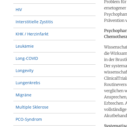
Problem für 
emetogener 
HIV
Psychopharm
Prävention 
Interstitielle Zystitis
Psychophar
KHK / Herzinfarkt
Chemothera
Leukämie
Wissenschaf
die Wirksam
Long-COVID
in der Brus
Der systemat
Longevity
wissenschaf
ClinicalTria
Lungenkrebs
Routinevers
verglichen w
Migräne
Ansprechen, 
Erbrechen. A
Multiple Sklerose
vollständige
Akutbehandl
PCO-Syndrom
Systematisc