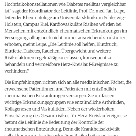
Hochrisikokonstellationen wie Diabetes mellitus vergleichbar
ist“ sagt der Koordinator der Leitlinie, Prof. Dr. med. Jan Leipe,
leitender Rheumatologe am Universitätsklinikum Schleswig-
Holstein, Campus Kiel. Kardiovaskuläre Risiken würden bei
Menschen mit entzündlich-rheumatischen Erkrankungen im
Versorgungsalltag noch nicht immer ausreichend strukturiert
erhoben, meint Leipe. „Die Leitlinie soll helfen, Blutdruck,
Blutfette, Diabetes, Rauchen, Übergewicht und weitere
Risikofaktoren regelmäßig zu erfassen, konsequent zu
behandeln und vermeidbare Herz-Kreislauf-Ereignisse zu
verhindern.“
Die Empfehlungen richten sich an alle medizinischen Fächer, die
erwachsene Patientinnen und Patienten mit entzündlich-
rheumatischen Erkrankungen versorgen. Sie umfassen
wichtige Erkrankungsgruppen wie entzündliche Arthritiden,
Kollagenosen und Vaskulitiden. Neben der wiederholten
Einschätzung des Gesamtrisikos für Herz-Kreislaufereignisse
betont die Leitlinie die Bedeutung der Kontrolle der
rheumatischen Entzündung. Denn die Krankheitsaktivität
selbst kann zum kardiovaskulären Risiko beitragen kann.