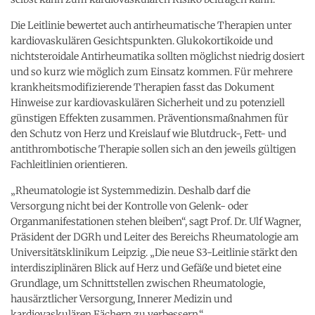
Die Leitlinie bewertet auch antirheumatische Therapien unter
kardiovaskulären Gesichtspunkten. Glukokortikoide und
nichtsteroidale Antirheumatika sollten möglichst niedrig dosiert
und so kurz wie möglich zum Einsatz kommen. Für mehrere
krankheitsmodifizierende Therapien fasst das Dokument
Hinweise zur kardiovaskulären Sicherheit und zu potenziell
günstigen Effekten zusammen. Präventionsmaßnahmen für
den Schutz von Herz und Kreislauf wie Blutdruck-, Fett- und
antithrombotische Therapie sollen sich an den jeweils gültigen
Fachleitlinien orientieren.
„Rheumatologie ist Systemmedizin. Deshalb darf die
Versorgung nicht bei der Kontrolle von Gelenk- oder
Organmanifestationen stehen bleiben“, sagt Prof. Dr. Ulf Wagner,
Präsident der DGRh und Leiter des Bereichs Rheumatologie am
Universitätsklinikum Leipzig. „Die neue S3-Leitlinie stärkt den
interdisziplinären Blick auf Herz und Gefäße und bietet eine
Grundlage, um Schnittstellen zwischen Rheumatologie,
hausärztlicher Versorgung, Innerer Medizin und
kardiovaskulären Fächern zu verbessern.“