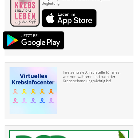
Begleitung
Ihre zentrale Anlaufstelle für alles,
was vor, während und nach der
Krebsbehandlung wichtig ist!