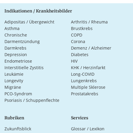
Indikationen / Krankheitsbilder
Adipositas / Übergewicht
Arthritis / Rheuma
Asthma
Brustkrebs
Chronische
COPD
Darmentzündung
Corona
Darmkrebs
Demenz / Alzheimer
Depression
Diabetes
Endometriose
HIV
Interstitielle Zystitis
KHK / Herzinfarkt
Leukämie
Long-COVID
Longevity
Lungenkrebs
Migräne
Multiple Sklerose
PCO-Syndrom
Prostatakrebs
Psoriasis / Schuppenflechte
Rubriken
Services
Zukunftsblick
Glossar / Lexikon