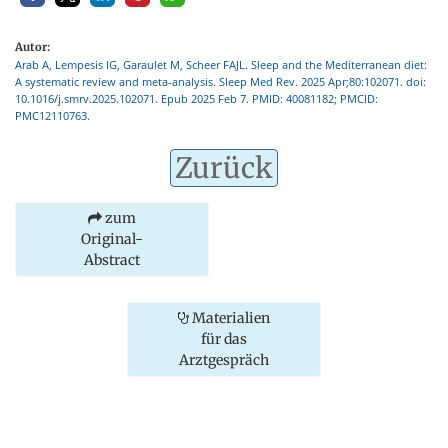
Autor:
Arab A, Lempesis IG, Garaulet M, Scheer FAJL. Sleep and the Mediterranean diet:
A systematic review and meta-analysis. Sleep Med Rev. 2025 Apr;80:102071. doi:
10.1016/j.smrv.2025.102071. Epub 2025 Feb 7. PMID: 40081182; PMCID:
PMC12110763.
Zurück
zum
Original-
Abstract
Materialien
für das
Arztgespräch