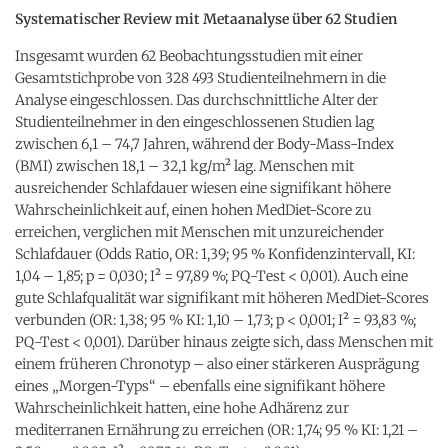
Systematischer Review mit Metaanalyse über 62 Studien
Insgesamt wurden 62 Beobachtungsstudien mit einer
Gesamtstichprobe von 328 493 Studienteilnehmern in die
Analyse eingeschlossen. Das durchschnittliche Alter der
Studienteilnehmer in den eingeschlossenen Studien lag
zwischen 6,1 – 74,7 Jahren, während der Body-Mass-Index
(BMI) zwischen 18,1 – 32,1 kg/m² lag. Menschen mit
ausreichender Schlafdauer wiesen eine signifikant höhere
Wahrscheinlichkeit auf, einen hohen MedDiet-Score zu
erreichen, verglichen mit Menschen mit unzureichender
Schlafdauer (Odds Ratio, OR: 1,39; 95 % Konfidenzintervall, KI:
1,04 – 1,85; p = 0,030; I² = 97,89 %; PQ-Test < 0,001). Auch eine
gute Schlafqualität war signifikant mit höheren MedDiet-Scores
verbunden (OR: 1,38; 95 % KI: 1,10 – 1,73; p < 0,001; I² = 93,83 %;
PQ-Test < 0,001). Darüber hinaus zeigte sich, dass Menschen mit
einem früheren Chronotyp – also einer stärkeren Ausprägung
eines „Morgen-Typs“ – ebenfalls eine signifikant höhere
Wahrscheinlichkeit hatten, eine hohe Adhärenz zur
mediterranen Ernährung zu erreichen (OR: 1,74; 95 % KI: 1,21 –