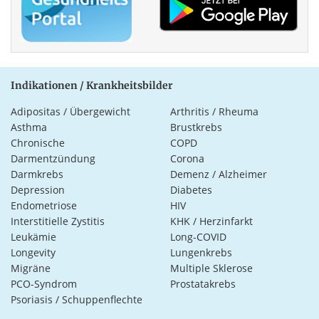
Indikationen / Krankheitsbilder
Adipositas / Übergewicht
Arthritis / Rheuma
Asthma
Brustkrebs
Chronische
COPD
Darmentzündung
Corona
Darmkrebs
Demenz / Alzheimer
Depression
Diabetes
Endometriose
HIV
Interstitielle Zystitis
KHK / Herzinfarkt
Leukämie
Long-COVID
Longevity
Lungenkrebs
Migräne
Multiple Sklerose
PCO-Syndrom
Prostatakrebs
Psoriasis / Schuppenflechte