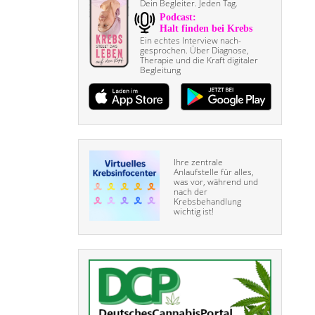
Dein Begleiter. Jeden Tag.
Ein echtes Interview nach­
gesprochen. Über Diagnose,
Therapie und die Kraft digitaler
Begleitung
Ihre zentrale
Anlaufstelle für alles,
was vor, während und
nach der
Krebsbehandlung
wichtig ist!